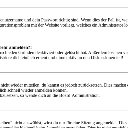
Benutzername und dein Passwort richtig sind. Wenn dies der Fall ist, w
igurationsproblem mit der Website vorliegt, welches ein Administrator l
t mehr anmelden?!
rschieden Gründen deaktiviert oder gelöscht hat. Außerdem löschen vie
triere dich einfach erneut und nimm aktiv an den Diskussionen teil!
 nicht wieder mitteilen, du kannst es jedoch zurücksetzen. Dies machs
 dich schnell wieder anmelden können.
ückzusetzen, so wende dich an die Board-Administration.
en“ nicht auswählst, wirst du nur für eine Sitzung angemeldet. Dies
Angemeldet bleiben“ beim Anmelden auswählen. Dies ist nicht empfehle