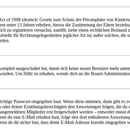
t of 1998 (deutsch: Gesetz zum Schutz der Privatsphäre von Kindern i
ern unter 13 Jahren erheben, hierzu die Zustimmung der Eltern bezieh
dich zu registrieren versuchst, zutrifft, ziehe einen rechtlichen Beista
stelle für Rechtsangelegenheiten jeglicher Art ist; außer solchen, die
erden.
 komplett ausgeschaltet hat, damit sich keine neuen Benutzer mehr anm
 wurden. Um Hilfe zu erhalten, wende dich an die Board-Administratio
richtige Passwort eingegeben hast. Wenn diese stimmen, dann gibt es
ern oder deiner Erziehungsberechtigten den Anweisungen folgen, die du e
 angemeldeten Mitglieder erst freigeschaltet werden – entweder musst du
. Wenn du eine E-Mail erhalten hast, folge den dort enthaltenen Anweis
nn du dir sicher bist, dass deine E-Mail-Adresse korrekt eingegeben w