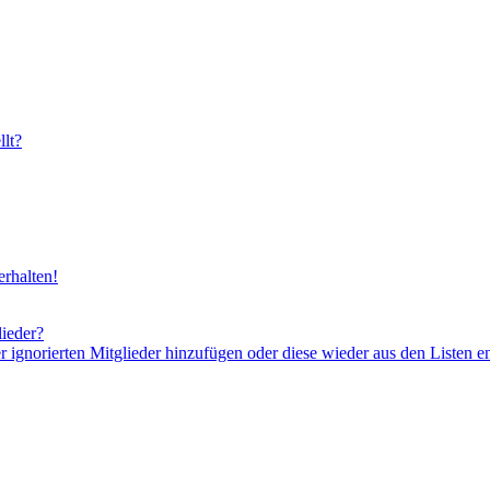
lt?
rhalten!
lieder?
er ignorierten Mitglieder hinzufügen oder diese wieder aus den Listen e