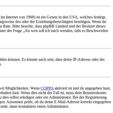
m Internet von 1998) ist ein Gesetz in den USA, welches festlegt,
ungsweise des oder der Erziehungsberechtigten benötigen. Wenn du
nd zu Rate. Bitte beachte, dass phpBB Limited und der Besitzer dieses
 unter der Frage „An wen soll ich mich wenden, falls es Beschwerden
elden können. Es könnte auch sein, dass deine IP-Adresse oder der
n.
 zwei Möglichkeiten. Wenn
COPPA
aktiviert ist und du angegeben hast,
rhalten hast. Wenn dies nicht der Fall ist, muss dein Benutzerkonto
 dies selbst erledigen oder ein Administrator. Bei der Registrierung
ungen. Ansonsten prüfe, ob du deine E-Mail-Adresse korrekt eingegeben
urde, dann kontaktiere einen Administrator.