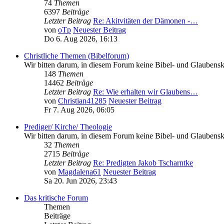
74
Themen
6397
Beiträge
Letzter Beitrag
Re: Akitvitäten der Dämonen -…
von
oTp
Neuester Beitrag
Do 6. Aug 2026, 16:13
Christliche Themen (Bibelforum)
Wir bitten darum, in diesem Forum keine Bibel- und Glaubenskr
148
Themen
14462
Beiträge
Letzter Beitrag
Re: Wie erhalten wir Glaubens…
von
Christian41285
Neuester Beitrag
Fr 7. Aug 2026, 06:05
Prediger/ Kirche/ Theologie
Wir bitten darum, in diesem Forum keine Bibel- und Glaubenskr
32
Themen
2715
Beiträge
Letzter Beitrag
Re: Predigten Jakob Tscharntke
von
Magdalena61
Neuester Beitrag
Sa 20. Jun 2026, 23:43
Das kritische Forum
Themen
Beiträge