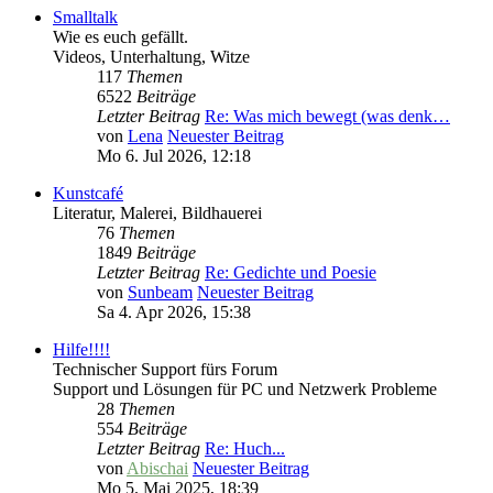
Smalltalk
Wie es euch gefällt.
Videos, Unterhaltung, Witze
117
Themen
6522
Beiträge
Letzter Beitrag
Re: Was mich bewegt (was denk…
von
Lena
Neuester Beitrag
Mo 6. Jul 2026, 12:18
Kunstcafé
Literatur, Malerei, Bildhauerei
76
Themen
1849
Beiträge
Letzter Beitrag
Re: Gedichte und Poesie
von
Sunbeam
Neuester Beitrag
Sa 4. Apr 2026, 15:38
Hilfe!!!!
Technischer Support fürs Forum
Support und Lösungen für PC und Netzwerk Probleme
28
Themen
554
Beiträge
Letzter Beitrag
Re: Huch...
von
Abischai
Neuester Beitrag
Mo 5. Mai 2025, 18:39