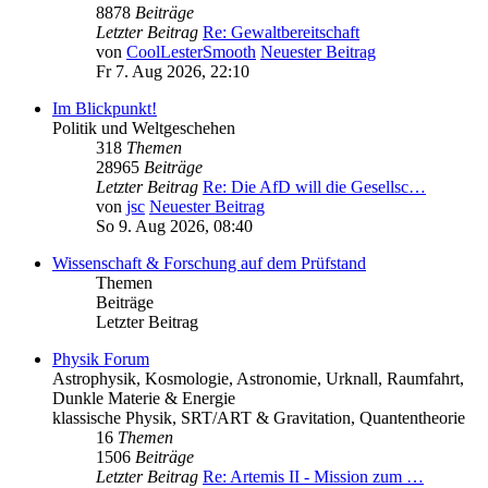
8878
Beiträge
Letzter Beitrag
Re: Gewaltbereitschaft
von
CoolLesterSmooth
Neuester Beitrag
Fr 7. Aug 2026, 22:10
Im Blickpunkt!
Politik und Weltgeschehen
318
Themen
28965
Beiträge
Letzter Beitrag
Re: Die AfD will die Gesellsc…
von
jsc
Neuester Beitrag
So 9. Aug 2026, 08:40
Wissenschaft & Forschung auf dem Prüfstand
Themen
Beiträge
Letzter Beitrag
Physik Forum
Astrophysik, Kosmologie, Astronomie, Urknall, Raumfahrt,
Dunkle Materie & Energie
klassische Physik, SRT/ART & Gravitation, Quantentheorie
16
Themen
1506
Beiträge
Letzter Beitrag
Re: Artemis II - Mission zum …