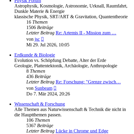
Physik Forum
Astrophysik, Kosmologie, Astronomie, Urknall, Raumfahrt,
Dunkle Materie & Energie
klassische Physik, SRT/ART & Gravitation, Quantentheorie
16
Themen
1506
Beiträge
Letzter Beitrag
Re: Artemis II - Mission zum …
Neuester
von
jsc
Beitrag
Mi 29. Jul 2026, 10:05
Erdkunde & Biologie
Evolution vs. Schöpfung Debatte, Alter der Erde
Geologie, Plattentektonik, Archäologie, Anthropologie
8
Themen
436
Beiträge
Letzter Beitrag
Re: Forschung: "Grenze zwisch…
Neuester
von
Sunbeam
Beitrag
Do 7. Mär 2024, 20:26
Wissenschaft & Forschung
Alle Themen aus Naturwissenschaft & Technik die nicht in
die Hauptthemen passen.
106
Themen
5367
Beiträge
Letzter Beitrag
Lücke in Chrome und Edge