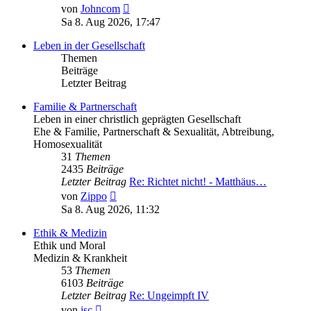
Neuester
von
Johncom
Beitrag
Sa 8. Aug 2026, 17:47
Leben in der Gesellschaft
Themen
Beiträge
Letzter Beitrag
Familie & Partnerschaft
Leben in einer christlich geprägten Gesellschaft
Ehe & Familie, Partnerschaft & Sexualität, Abtreibung,
Homosexualität
31
Themen
2435
Beiträge
Letzter Beitrag
Re: Richtet nicht! - Matthäus…
Neuester
von
Zippo
Beitrag
Sa 8. Aug 2026, 11:32
Ethik & Medizin
Ethik und Moral
Medizin & Krankheit
53
Themen
6103
Beiträge
Letzter Beitrag
Re: Ungeimpft IV
Neuester
von
jsc