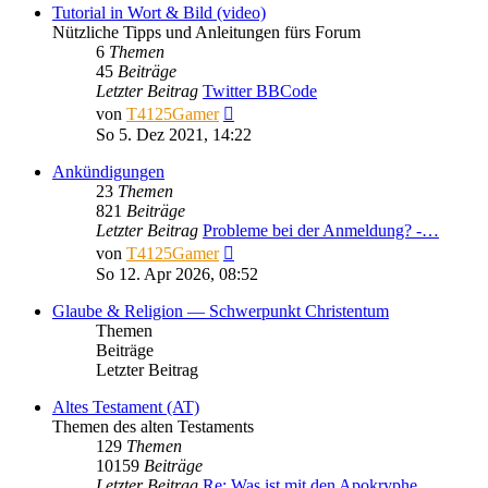
Tutorial in Wort & Bild (video)
Nützliche Tipps und Anleitungen fürs Forum
6
Themen
45
Beiträge
Letzter Beitrag
Twitter BBCode
Neuester
von
T4125Gamer
Beitrag
So 5. Dez 2021, 14:22
Ankündigungen
23
Themen
821
Beiträge
Letzter Beitrag
Probleme bei der Anmeldung? -…
Neuester
von
T4125Gamer
Beitrag
So 12. Apr 2026, 08:52
Glaube & Religion — Schwerpunkt Christentum
Themen
Beiträge
Letzter Beitrag
Altes Testament (AT)
Themen des alten Testaments
129
Themen
10159
Beiträge
Letzter Beitrag
Re: Was ist mit den Apokryphe…