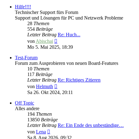
Hilfe!!!!
Technischer Support fürs Forum
Support und Lösungen für PC und Netzwerk Probleme
28
Themen
554
Beiträge
Letzter Beitrag
Re: Huch...
Neuester
von
Abischai
Beitrag
Mo 5. Mai 2025, 18:39
Test-Forum
Forum zum Ausprobieren von neuen Board-Features
10
Themen
117
Beiträge
Letzter Beitrag
Re: Richtiges Zitieren
Neuester
von
Helmuth
Beitrag
Sa 26. Okt 2024, 20:11
Off Topic
Alles andere
194
Themen
13850
Beiträge
Letzter Beitrag
Re: Ein Ende des unbeständige…
Neuester
von
Lena
Beitrag
Sa 8. Aug 2026, 09:32