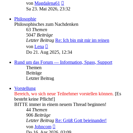
Neuester
von
Magdalena61
Beitrag
Sa 23. Mai 2026, 23:32
Philosophie
Philosophisches zum Nachdenken
63
Themen
5047
Beiträge
Letzter Beitrag
Re: Ich bin mit mir im reinen
Neuester
von
Lena
Beitrag
Do 21. Aug 2025, 12:34
Rund um das Forum — Information, Spass, Support
Themen
Beiträge
Letzter Beitrag
Vorstellung
Bereich, wo sich neue Teilnehmer vorstellen können.
[Es
besteht keine Pflicht!]
BITTE immer in einem neuem Thread beginnen!
44
Themen
906
Beiträge
Letzter Beitrag
Re: Grüß Gott beieinander!
Neuester
von
Johncom
Beitrag
Do 16. Apr 2026, 03:09