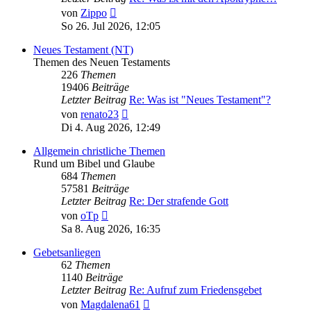
Neuester
von
Zippo
Beitrag
So 26. Jul 2026, 12:05
Neues Testament (NT)
Themen des Neuen Testaments
226
Themen
19406
Beiträge
Letzter Beitrag
Re: Was ist "Neues Testament"?
Neuester
von
renato23
Beitrag
Di 4. Aug 2026, 12:49
Allgemein christliche Themen
Rund um Bibel und Glaube
684
Themen
57581
Beiträge
Letzter Beitrag
Re: Der strafende Gott
Neuester
von
oTp
Beitrag
Sa 8. Aug 2026, 16:35
Gebetsanliegen
62
Themen
1140
Beiträge
Letzter Beitrag
Re: Aufruf zum Friedensgebet
Neuester
von
Magdalena61