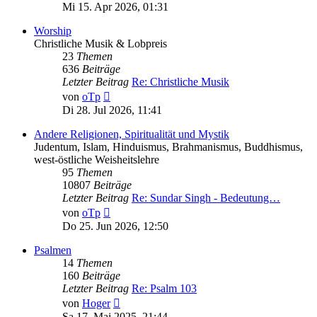
Beitrag
Mi 15. Apr 2026, 01:31
Worship
Christliche Musik & Lobpreis
23
Themen
636
Beiträge
Letzter Beitrag
Re: Christliche Musik
Neuester
von
oTp
Beitrag
Di 28. Jul 2026, 11:41
Andere Religionen, Spiritualität und Mystik
Judentum, Islam, Hinduismus, Brahmanismus, Buddhismus,
west-östliche Weisheitslehre
95
Themen
10807
Beiträge
Letzter Beitrag
Re: Sundar Singh - Bedeutung…
Neuester
von
oTp
Beitrag
Do 25. Jun 2026, 12:50
Psalmen
14
Themen
160
Beiträge
Letzter Beitrag
Re: Psalm 103
Neuester
von
Hoger
Beitrag
Sa 17. Mai 2025, 21:44