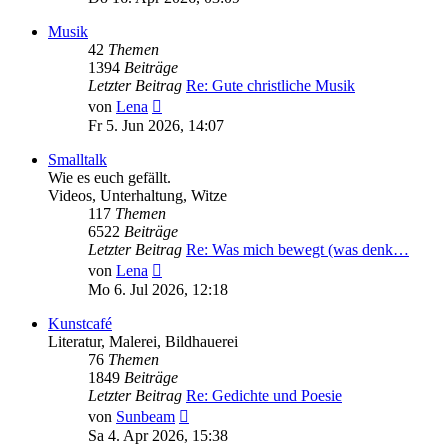
Musik
42
Themen
1394
Beiträge
Letzter Beitrag
Re: Gute christliche Musik
Neuester
von
Lena
Beitrag
Fr 5. Jun 2026, 14:07
Smalltalk
Wie es euch gefällt.
Videos, Unterhaltung, Witze
117
Themen
6522
Beiträge
Letzter Beitrag
Re: Was mich bewegt (was denk…
Neuester
von
Lena
Beitrag
Mo 6. Jul 2026, 12:18
Kunstcafé
Literatur, Malerei, Bildhauerei
76
Themen
1849
Beiträge
Letzter Beitrag
Re: Gedichte und Poesie
Neuester
von
Sunbeam
Beitrag
Sa 4. Apr 2026, 15:38