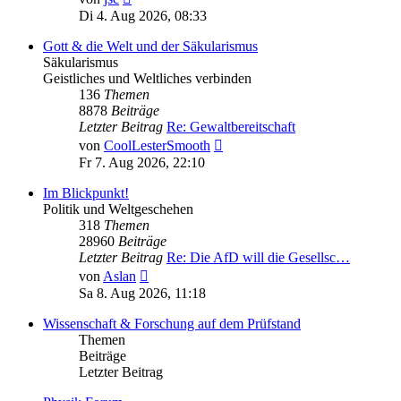
Beitrag
Di 4. Aug 2026, 08:33
Gott & die Welt und der Säkularismus
Säkularismus
Geistliches und Weltliches verbinden
136
Themen
8878
Beiträge
Letzter Beitrag
Re: Gewaltbereitschaft
Neuester
von
CoolLesterSmooth
Beitrag
Fr 7. Aug 2026, 22:10
Im Blickpunkt!
Politik und Weltgeschehen
318
Themen
28960
Beiträge
Letzter Beitrag
Re: Die AfD will die Gesellsc…
Neuester
von
Aslan
Beitrag
Sa 8. Aug 2026, 11:18
Wissenschaft & Forschung auf dem Prüfstand
Themen
Beiträge
Letzter Beitrag