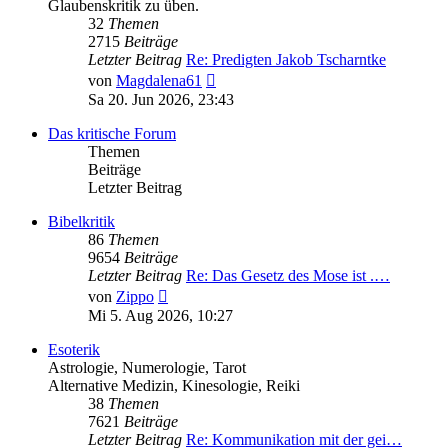
Glaubenskritik zu üben.
32
Themen
2715
Beiträge
Letzter Beitrag
Re: Predigten Jakob Tscharntke
Neuester
von
Magdalena61
Beitrag
Sa 20. Jun 2026, 23:43
Das kritische Forum
Themen
Beiträge
Letzter Beitrag
Bibelkritik
86
Themen
9654
Beiträge
Letzter Beitrag
Re: Das Gesetz des Mose ist .…
Neuester
von
Zippo
Beitrag
Mi 5. Aug 2026, 10:27
Esoterik
Astrologie, Numerologie, Tarot
Alternative Medizin, Kinesologie, Reiki
38
Themen
7621
Beiträge
Letzter Beitrag
Re: Kommunikation mit der gei…