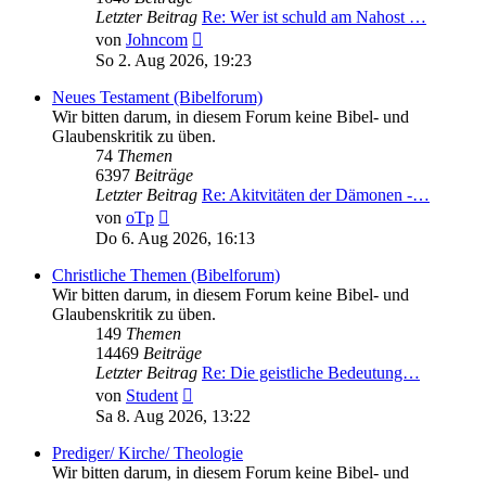
Letzter Beitrag
Re: Wer ist schuld am Nahost …
Neuester
von
Johncom
Beitrag
So 2. Aug 2026, 19:23
Neues Testament (Bibelforum)
Wir bitten darum, in diesem Forum keine Bibel- und
Glaubenskritik zu üben.
74
Themen
6397
Beiträge
Letzter Beitrag
Re: Akitvitäten der Dämonen -…
Neuester
von
oTp
Beitrag
Do 6. Aug 2026, 16:13
Christliche Themen (Bibelforum)
Wir bitten darum, in diesem Forum keine Bibel- und
Glaubenskritik zu üben.
149
Themen
14469
Beiträge
Letzter Beitrag
Re: Die geistliche Bedeutung…
Neuester
von
Student
Beitrag
Sa 8. Aug 2026, 13:22
Prediger/ Kirche/ Theologie
Wir bitten darum, in diesem Forum keine Bibel- und