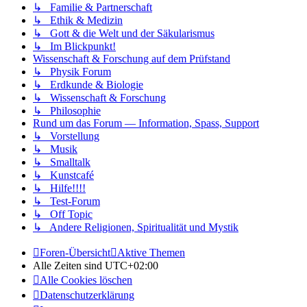
↳ Familie & Partnerschaft
↳ Ethik & Medizin
↳ Gott & die Welt und der Säkularismus
↳ Im Blickpunkt!
Wissenschaft & Forschung auf dem Prüfstand
↳ Physik Forum
↳ Erdkunde & Biologie
↳ Wissenschaft & Forschung
↳ Philosophie
Rund um das Forum — Information, Spass, Support
↳ Vorstellung
↳ Musik
↳ Smalltalk
↳ Kunstcafé
↳ Hilfe!!!!
↳ Test-Forum
↳ Off Topic
↳ Andere Religionen, Spiritualität und Mystik
Foren-Übersicht
Aktive Themen
Alle Zeiten sind
UTC+02:00
Alle Cookies löschen
Datenschutzerklärung