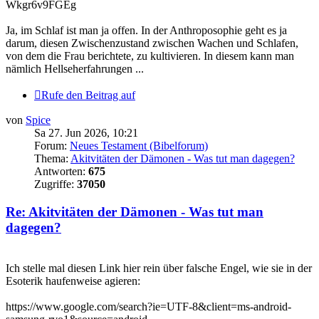
Wkgr6v9FGEg
Ja, im Schlaf ist man ja offen. In der Anthroposophie geht es ja
darum, diesen Zwischenzustand zwischen Wachen und Schlafen,
von dem die Frau berichtete, zu kultivieren. In diesem kann man
nämlich Hellseherfahrungen ...
Rufe den Beitrag auf
von
Spice
Sa 27. Jun 2026, 10:21
Forum:
Neues Testament (Bibelforum)
Thema:
Akitvitäten der Dämonen - Was tut man dagegen?
Antworten:
675
Zugriffe:
37050
Re: Akitvitäten der Dämonen - Was tut man
dagegen?
Ich stelle mal diesen Link hier rein über falsche Engel, wie sie in der
Esoterik haufenweise agieren:
https://www.google.com/search?ie=UTF-8&client=ms-android-