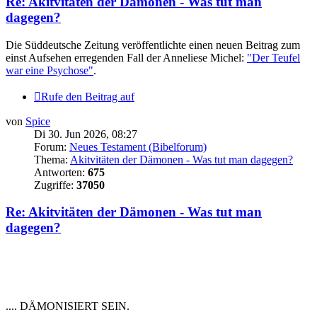
Re: Akitvitäten der Dämonen - Was tut man
dagegen?
Die Süddeutsche Zeitung veröffentlichte einen neuen Beitrag zum
einst Aufsehen erregenden Fall der Anneliese Michel:
"Der Teufel
war eine Psychose"
.
Rufe den Beitrag auf
von
Spice
Di 30. Jun 2026, 08:27
Forum:
Neues Testament (Bibelforum)
Thema:
Akitvitäten der Dämonen - Was tut man dagegen?
Antworten:
675
Zugriffe:
37050
Re: Akitvitäten der Dämonen - Was tut man
dagegen?
.... DÄMONISIERT SEIN.