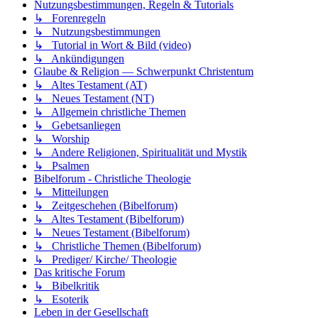
Nutzungsbestimmungen, Regeln & Tutorials
↳ Forenregeln
↳ Nutzungsbestimmungen
↳ Tutorial in Wort & Bild (video)
↳ Ankündigungen
Glaube & Religion — Schwerpunkt Christentum
↳ Altes Testament (AT)
↳ Neues Testament (NT)
↳ Allgemein christliche Themen
↳ Gebetsanliegen
↳ Worship
↳ Andere Religionen, Spiritualität und Mystik
↳ Psalmen
Bibelforum - Christliche Theologie
↳ Mitteilungen
↳ Zeitgeschehen (Bibelforum)
↳ Altes Testament (Bibelforum)
↳ Neues Testament (Bibelforum)
↳ Christliche Themen (Bibelforum)
↳ Prediger/ Kirche/ Theologie
Das kritische Forum
↳ Bibelkritik
↳ Esoterik
Leben in der Gesellschaft