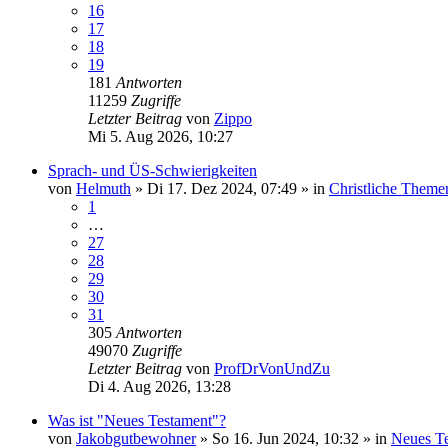
16
17
18
19
181
Antworten
11259
Zugriffe
Letzter Beitrag
von
Zippo
Mi 5. Aug 2026, 10:27
Sprach- und ÜS-Schwierigkeiten
von
Helmuth
»
Di 17. Dez 2024, 07:49
» in
Christliche Theme
1
…
27
28
29
30
31
305
Antworten
49070
Zugriffe
Letzter Beitrag
von
ProfDrVonUndZu
Di 4. Aug 2026, 13:28
Was ist "Neues Testament"?
von
Jakobgutbewohner
»
So 16. Jun 2024, 10:32
» in
Neues T