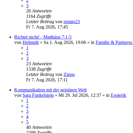
2
3
26
Antworten
1164
Zugriffe
Letzter Beitrag
von
renato23
Fr 7. Aug 2026, 17:45
Richtet nicht! - Matthäus 7:1-5
von
Helmuth
»
Sa 1. Aug 2026, 19:06
» in
Familie & Partnersc
1
2
3
23
Antworten
1338
Zugriffe
Letzter Beitrag
von
Zippo
Fr 7. Aug 2026, 17:11
Kommunikation mit der geistigen Welt
von
Sara Funkelstein
»
Mi 29. Jul 2026, 12:37
» in
Esoterik
1
2
3
4
5
40
Antworten
2209
Zugriffe