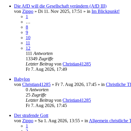
Die AfD will die Gesellschaft verändern (AfD III)
von
Zippo
»
Di 11. Nov 2025, 17:51
» in
Im Blickpunkt!
1
…
8
9
10
11
12
111
Antworten
13349
Zugriffe
Letzter Beitrag
von
Christian41285
Fr 7. Aug 2026, 17:49
Babylon
von
Christian41285
»
Fr 7. Aug 2026, 17:45
» in
Christliche 
0
Antworten
25
Zugriffe
Letzter Beitrag
von
Christian41285
Fr 7. Aug 2026, 17:45
Der strafende Gott
von
Zippo
»
Sa 1. Aug 2026, 13:55
» in
Allgemein christliche
1