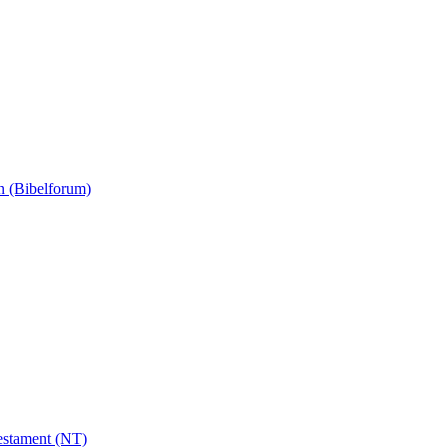
n (Bibelforum)
estament (NT)