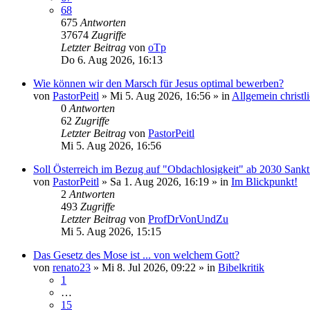
68
675
Antworten
37674
Zugriffe
Letzter Beitrag
von
oTp
Do 6. Aug 2026, 16:13
Wie können wir den Marsch für Jesus optimal bewerben?
von
PastorPeitl
»
Mi 5. Aug 2026, 16:56
» in
Allgemein christ
0
Antworten
62
Zugriffe
Letzter Beitrag
von
PastorPeitl
Mi 5. Aug 2026, 16:56
Soll Österreich im Bezug auf "Obdachlosigkeit" ab 2030 Sankt
von
PastorPeitl
»
Sa 1. Aug 2026, 16:19
» in
Im Blickpunkt!
2
Antworten
493
Zugriffe
Letzter Beitrag
von
ProfDrVonUndZu
Mi 5. Aug 2026, 15:15
Das Gesetz des Mose ist ... von welchem Gott?
von
renato23
»
Mi 8. Jul 2026, 09:22
» in
Bibelkritik
1
…
15