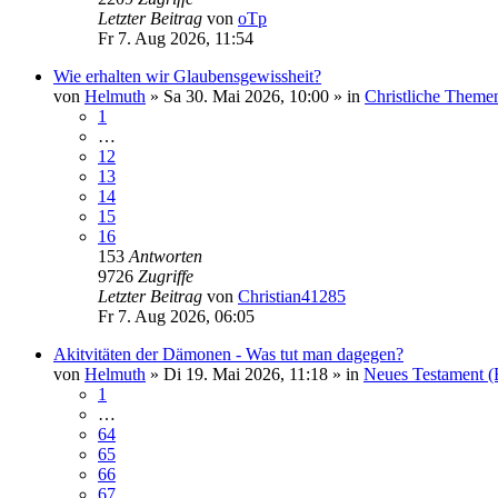
Letzter Beitrag
von
oTp
Fr 7. Aug 2026, 11:54
Wie erhalten wir Glaubensgewissheit?
von
Helmuth
»
Sa 30. Mai 2026, 10:00
» in
Christliche Theme
1
…
12
13
14
15
16
153
Antworten
9726
Zugriffe
Letzter Beitrag
von
Christian41285
Fr 7. Aug 2026, 06:05
Akitvitäten der Dämonen - Was tut man dagegen?
von
Helmuth
»
Di 19. Mai 2026, 11:18
» in
Neues Testament (
1
…
64
65
66
67