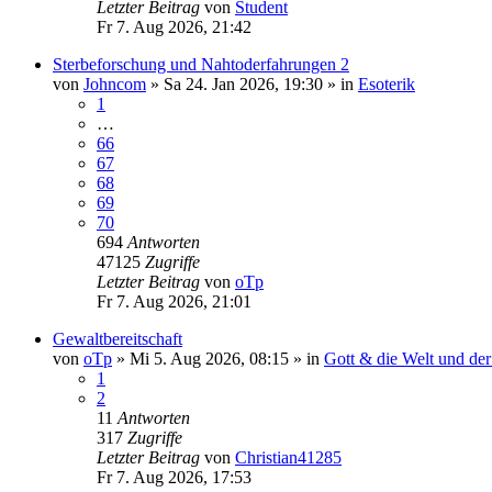
Letzter Beitrag
von
Student
Fr 7. Aug 2026, 21:42
Sterbeforschung und Nahtoderfahrungen 2
von
Johncom
»
Sa 24. Jan 2026, 19:30
» in
Esoterik
1
…
66
67
68
69
70
694
Antworten
47125
Zugriffe
Letzter Beitrag
von
oTp
Fr 7. Aug 2026, 21:01
Gewaltbereitschaft
von
oTp
»
Mi 5. Aug 2026, 08:15
» in
Gott & die Welt und de
1
2
11
Antworten
317
Zugriffe
Letzter Beitrag
von
Christian41285
Fr 7. Aug 2026, 17:53