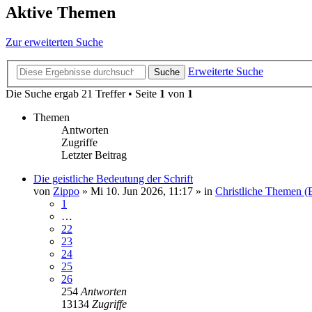
Aktive Themen
Zur erweiterten Suche
Erweiterte Suche
Suche
Die Suche ergab 21 Treffer • Seite
1
von
1
Themen
Antworten
Zugriffe
Letzter Beitrag
Die geistliche Bedeutung der Schrift
von
Zippo
»
Mi 10. Jun 2026, 11:17
» in
Christliche Themen (
1
…
22
23
24
25
26
254
Antworten
13134
Zugriffe