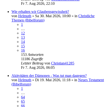
Fr 7. Aug 2026, 22:10
Wie erhalten wir Glaubensgewissheit?
von
Helmuth
»
Sa 30. Mai 2026, 10:00
» in
Christliche
Themen (Bibelforum)
1
…
12
13
14
15
16
153
Antworten
11186
Zugriffe
Letzter Beitrag
von
Christian41285
Fr 7. Aug 2026, 06:05
Akitvitäten der Dämonen - Was tut man dagegen?
von
Helmuth
»
Di 19. Mai 2026, 11:18
» in
Neues Testament
(Bibelforum)
1
…
64
65
66