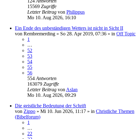
124
Antworten
15569
Zugriffe
Letzter Beitrag
von
Philippus
Mo 10. Aug 2026, 16:10
Ein Ende des unbeständigen Wetters ist nicht in Sicht II
von
Rembremerding
»
So 28. Apr 2019, 07:36
» in
Off Topic
1
…
52
53
54
55
56
554
Antworten
163079
Zugriffe
Letzter Beitrag
von
Aslan
Mo 10. Aug 2026, 09:29
Die geistliche Bedeutung der Schrift
von
Zippo
»
Mi 10. Jun 2026, 11:17
» in
Christliche Themen
(Bibelforum)
1
…
22