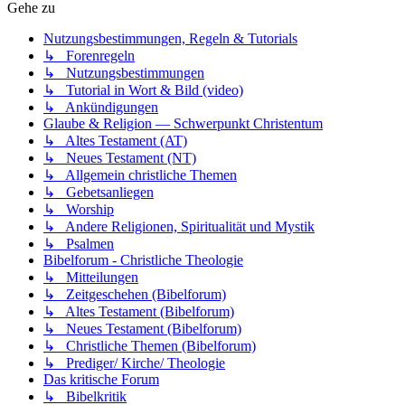
Gehe zu
Nutzungsbestimmungen, Regeln & Tutorials
↳ Forenregeln
↳ Nutzungsbestimmungen
↳ Tutorial in Wort & Bild (video)
↳ Ankündigungen
Glaube & Religion — Schwerpunkt Christentum
↳ Altes Testament (AT)
↳ Neues Testament (NT)
↳ Allgemein christliche Themen
↳ Gebetsanliegen
↳ Worship
↳ Andere Religionen, Spiritualität und Mystik
↳ Psalmen
Bibelforum - Christliche Theologie
↳ Mitteilungen
↳ Zeitgeschehen (Bibelforum)
↳ Altes Testament (Bibelforum)
↳ Neues Testament (Bibelforum)
↳ Christliche Themen (Bibelforum)
↳ Prediger/ Kirche/ Theologie
Das kritische Forum
↳ Bibelkritik