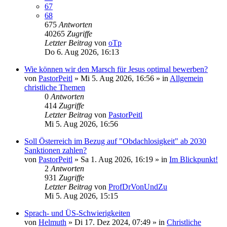
67
68
675
Antworten
40265
Zugriffe
Letzter Beitrag
von
oTp
Do 6. Aug 2026, 16:13
Wie können wir den Marsch für Jesus optimal bewerben?
von
PastorPeitl
»
Mi 5. Aug 2026, 16:56
» in
Allgemein
christliche Themen
0
Antworten
414
Zugriffe
Letzter Beitrag
von
PastorPeitl
Mi 5. Aug 2026, 16:56
Soll Österreich im Bezug auf "Obdachlosigkeit" ab 2030
Sanktionen zahlen?
von
PastorPeitl
»
Sa 1. Aug 2026, 16:19
» in
Im Blickpunkt!
2
Antworten
931
Zugriffe
Letzter Beitrag
von
ProfDrVonUndZu
Mi 5. Aug 2026, 15:15
Sprach- und ÜS-Schwierigkeiten
von
Helmuth
»
Di 17. Dez 2024, 07:49
» in
Christliche