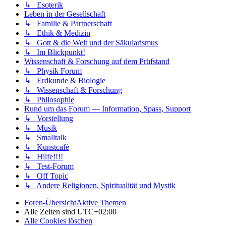
↳ Esoterik
Leben in der Gesellschaft
↳ Familie & Partnerschaft
↳ Ethik & Medizin
↳ Gott & die Welt und der Säkularismus
↳ Im Blickpunkt!
Wissenschaft & Forschung auf dem Prüfstand
↳ Physik Forum
↳ Erdkunde & Biologie
↳ Wissenschaft & Forschung
↳ Philosophie
Rund um das Forum — Information, Spass, Support
↳ Vorstellung
↳ Musik
↳ Smalltalk
↳ Kunstcafé
↳ Hilfe!!!!
↳ Test-Forum
↳ Off Topic
↳ Andere Religionen, Spiritualität und Mystik
Foren-Übersicht
Aktive Themen
Alle Zeiten sind
UTC+02:00
Alle Cookies löschen