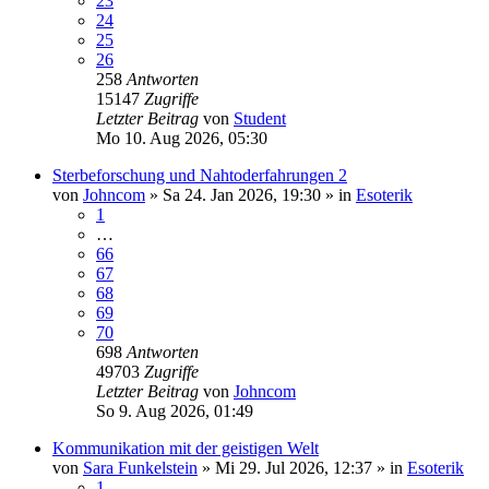
23
24
25
26
258
Antworten
15147
Zugriffe
Letzter Beitrag
von
Student
Mo 10. Aug 2026, 05:30
Sterbeforschung und Nahtoderfahrungen 2
von
Johncom
»
Sa 24. Jan 2026, 19:30
» in
Esoterik
1
…
66
67
68
69
70
698
Antworten
49703
Zugriffe
Letzter Beitrag
von
Johncom
So 9. Aug 2026, 01:49
Kommunikation mit der geistigen Welt
von
Sara Funkelstein
»
Mi 29. Jul 2026, 12:37
» in
Esoterik
1