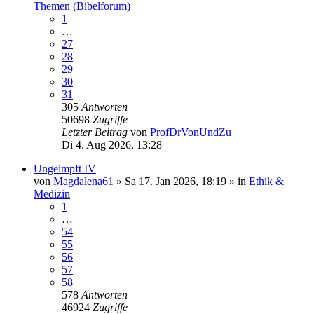
Themen (Bibelforum)
1
…
27
28
29
30
31
305
Antworten
50698
Zugriffe
Letzter Beitrag
von
ProfDrVonUndZu
Di 4. Aug 2026, 13:28
Ungeimpft IV
von
Magdalena61
»
Sa 17. Jan 2026, 18:19
» in
Ethik &
Medizin
1
…
54
55
56
57
58
578
Antworten
46924
Zugriffe