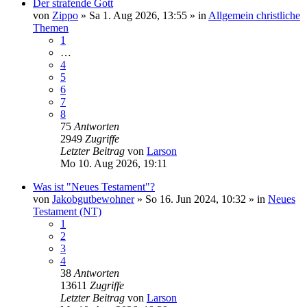
Der strafende Gott
von
Zippo
»
Sa 1. Aug 2026, 13:55
» in
Allgemein christliche
Themen
1
…
4
5
6
7
8
75
Antworten
2949
Zugriffe
Letzter Beitrag
von
Larson
Mo 10. Aug 2026, 19:11
Was ist "Neues Testament"?
von
Jakobgutbewohner
»
So 16. Jun 2024, 10:32
» in
Neues
Testament (NT)
1
2
3
4
38
Antworten
13611
Zugriffe
Letzter Beitrag
von
Larson