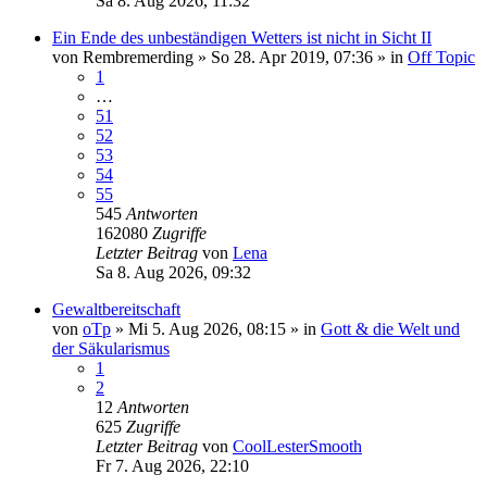
Sa 8. Aug 2026, 11:32
Ein Ende des unbeständigen Wetters ist nicht in Sicht II
von
Rembremerding
»
So 28. Apr 2019, 07:36
» in
Off Topic
1
…
51
52
53
54
55
545
Antworten
162080
Zugriffe
Letzter Beitrag
von
Lena
Sa 8. Aug 2026, 09:32
Gewaltbereitschaft
von
oTp
»
Mi 5. Aug 2026, 08:15
» in
Gott & die Welt und
der Säkularismus
1
2
12
Antworten
625
Zugriffe
Letzter Beitrag
von
CoolLesterSmooth
Fr 7. Aug 2026, 22:10