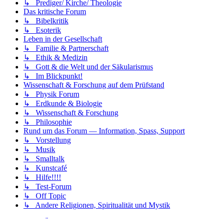
↳ Prediger/ Kirche/ Theologie
Das kritische Forum
↳ Bibelkritik
↳ Esoterik
Leben in der Gesellschaft
↳ Familie & Partnerschaft
↳ Ethik & Medizin
↳ Gott & die Welt und der Säkularismus
↳ Im Blickpunkt!
Wissenschaft & Forschung auf dem Prüfstand
↳ Physik Forum
↳ Erdkunde & Biologie
↳ Wissenschaft & Forschung
↳ Philosophie
Rund um das Forum — Information, Spass, Support
↳ Vorstellung
↳ Musik
↳ Smalltalk
↳ Kunstcafé
↳ Hilfe!!!!
↳ Test-Forum
↳ Off Topic
↳ Andere Religionen, Spiritualität und Mystik