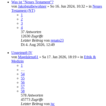
Was ist "Neues Testament"?
von
Jakobgutbewohner
»
So 16. Jun 2024, 10:32
» in
Neues
Testament (NT)
1
2
3
4
37
Antworten
12630
Zugriffe
Letzter Beitrag
von
renato23
Di 4. Aug 2026, 12:49
Ungeimpft IV
von
Magdalena61
»
Sa 17. Jan 2026, 18:19
» in
Ethik &
Medizin
1
…
54
55
56
57
58
578
Antworten
45773
Zugriffe
Letzter Beitrag
von
jsc