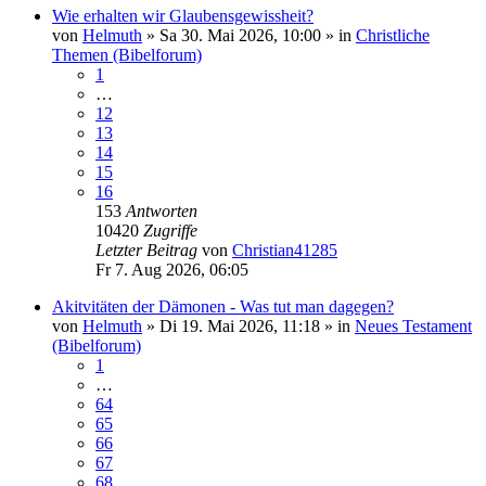
Wie erhalten wir Glaubensgewissheit?
von
Helmuth
»
Sa 30. Mai 2026, 10:00
» in
Christliche
Themen (Bibelforum)
1
…
12
13
14
15
16
153
Antworten
10420
Zugriffe
Letzter Beitrag
von
Christian41285
Fr 7. Aug 2026, 06:05
Akitvitäten der Dämonen - Was tut man dagegen?
von
Helmuth
»
Di 19. Mai 2026, 11:18
» in
Neues Testament
(Bibelforum)
1
…
64
65
66
67
68