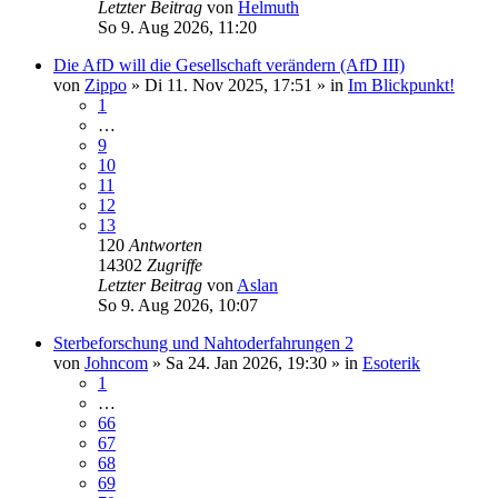
Letzter Beitrag
von
Helmuth
So 9. Aug 2026, 11:20
Die AfD will die Gesellschaft verändern (AfD III)
von
Zippo
»
Di 11. Nov 2025, 17:51
» in
Im Blickpunkt!
1
…
9
10
11
12
13
120
Antworten
14302
Zugriffe
Letzter Beitrag
von
Aslan
So 9. Aug 2026, 10:07
Sterbeforschung und Nahtoderfahrungen 2
von
Johncom
»
Sa 24. Jan 2026, 19:30
» in
Esoterik
1
…
66
67
68
69