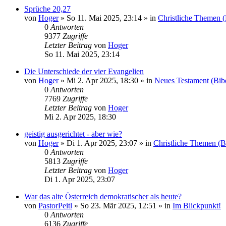
Sprüche 20,27
von
Hoger
»
So 11. Mai 2025, 23:14
» in
Christliche Themen 
0
Antworten
9377
Zugriffe
Letzter Beitrag
von
Hoger
So 11. Mai 2025, 23:14
Die Unterschiede der vier Evangelien
von
Hoger
»
Mi 2. Apr 2025, 18:30
» in
Neues Testament (Bib
0
Antworten
7769
Zugriffe
Letzter Beitrag
von
Hoger
Mi 2. Apr 2025, 18:30
geistig ausgerichtet - aber wie?
von
Hoger
»
Di 1. Apr 2025, 23:07
» in
Christliche Themen (B
0
Antworten
5813
Zugriffe
Letzter Beitrag
von
Hoger
Di 1. Apr 2025, 23:07
War das alte Österreich demokratischer als heute?
von
PastorPeitl
»
So 23. Mär 2025, 12:51
» in
Im Blickpunkt!
0
Antworten
6136
Zugriffe