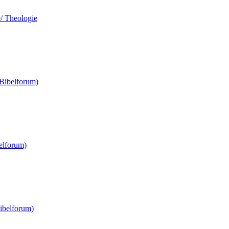
e/ Theologie
(Bibelforum)
elforum)
ibelforum)