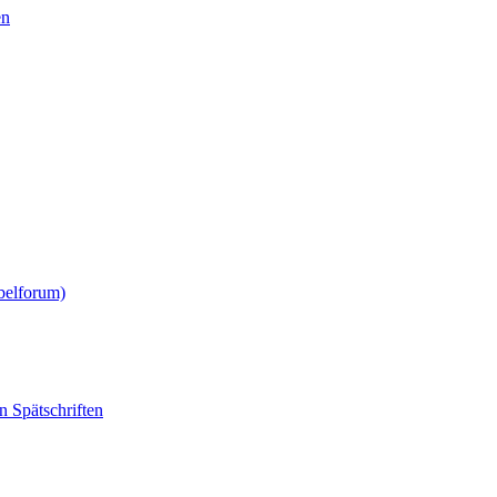
en
belforum)
 Spätschriften