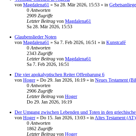
von
Magdalena61
»
Sa 28. Mär 2026, 15:53
» in
Gebetsanlieg
0
Antworten
2909
Zugriffe
Letzter Beitrag
von
Magdalena61
Sa 28. Mär 2026, 15:53
Glaubenslieder Noten
von
Magdalena61
»
Sa 7. Feb 2026, 16:51
» in
Kunstcafé
0
Antworten
2343
Zugriffe
Letzter Beitrag
von
Magdalena61
Sa 7. Feb 2026, 16:51
Die vier apokalyptischen Reiter Offenbarung 6
von
Hoger
»
Do 29. Jan 2026, 16:19
» in
Neues Testament (Bi
0
Antworten
2906
Zugriffe
Letzter Beitrag
von
Hoger
Do 29. Jan 2026, 16:19
Der Umgang zwischen Lebenden und Toten in den griechischen
von
Hoger
»
Do 15. Jan 2026, 13:03
» in
Altes Testament (AT)
0
Antworten
1862
Zugriffe
Letzter Beitrag
von
Hoger