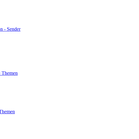
on - Sender
he Themen
e Themen