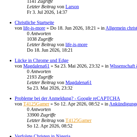
1141
Zugriffe
Letzter Beitrag
von
Larson
Fr 3. Jul 2026, 14:37
Christliche Startseite
von
life-is-more
»
Do 18. Jun 2026, 18:21
» in
Allgemein chris
0
Antworten
1038
Zugriffe
Letzter Beitrag
von
life-is-more
Do 18. Jun 2026, 18:21
Lücke in Chrome und Edge
von
Magdalena61
»
Sa 23. Mai 2026, 23:32
» in
Wissenschaft
0
Antworten
2193
Zugriffe
Letzter Beitrag
von
Magdalena61
Sa 23. Mai 2026, 23:32
Probleme bei der Anmeldung? - Google reCAPTCHA
von
T4125Gamer
»
So 12. Apr 2026, 08:52
» in
Ankündigung
0
Antworten
33900
Zugriffe
Letzter Beitrag
von
T4125Gamer
So 12. Apr 2026, 08:52
Verfolgte Christen in Nigeria