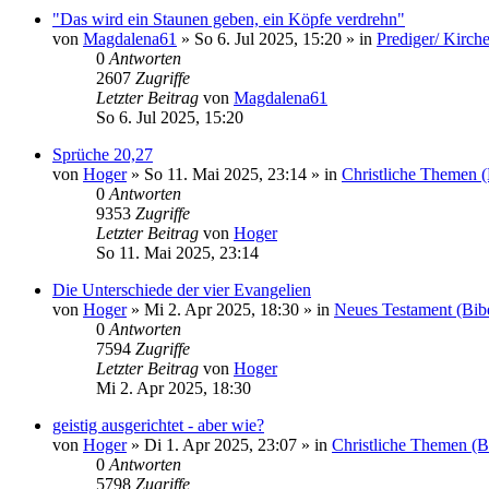
"Das wird ein Staunen geben, ein Köpfe verdrehn"
von
Magdalena61
»
So 6. Jul 2025, 15:20
» in
Prediger/ Kirch
0
Antworten
2607
Zugriffe
Letzter Beitrag
von
Magdalena61
So 6. Jul 2025, 15:20
Sprüche 20,27
von
Hoger
»
So 11. Mai 2025, 23:14
» in
Christliche Themen 
0
Antworten
9353
Zugriffe
Letzter Beitrag
von
Hoger
So 11. Mai 2025, 23:14
Die Unterschiede der vier Evangelien
von
Hoger
»
Mi 2. Apr 2025, 18:30
» in
Neues Testament (Bib
0
Antworten
7594
Zugriffe
Letzter Beitrag
von
Hoger
Mi 2. Apr 2025, 18:30
geistig ausgerichtet - aber wie?
von
Hoger
»
Di 1. Apr 2025, 23:07
» in
Christliche Themen (B
0
Antworten
5798
Zugriffe