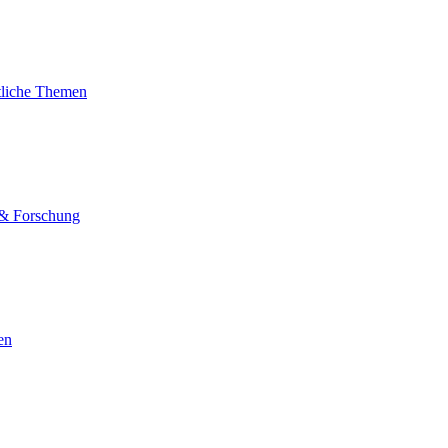
tliche Themen
 & Forschung
en