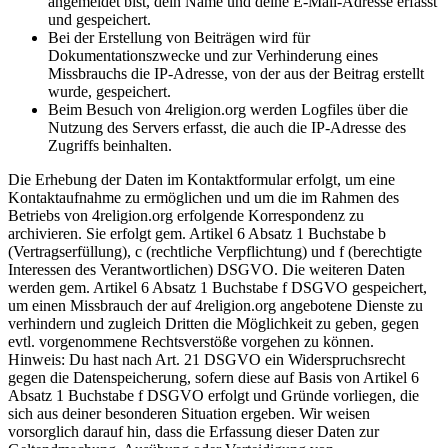
angemeldet bist, dein Name und deine E-Mail-Adresse erfasst
und gespeichert.
Bei der Erstellung von Beiträgen wird für
Dokumentationszwecke und zur Verhinderung eines
Missbrauchs die IP-Adresse, von der aus der Beitrag erstellt
wurde, gespeichert.
Beim Besuch von 4religion.org werden Logfiles über die
Nutzung des Servers erfasst, die auch die IP-Adresse des
Zugriffs beinhalten.
Die Erhebung der Daten im Kontaktformular erfolgt, um eine
Kontaktaufnahme zu ermöglichen und um die im Rahmen des
Betriebs von 4religion.org erfolgende Korrespondenz zu
archivieren. Sie erfolgt gem. Artikel 6 Absatz 1 Buchstabe b
(Vertragserfüllung), c (rechtliche Verpflichtung) und f (berechtigte
Interessen des Verantwortlichen) DSGVO. Die weiteren Daten
werden gem. Artikel 6 Absatz 1 Buchstabe f DSGVO gespeichert,
um einen Missbrauch der auf 4religion.org angebotene Dienste zu
verhindern und zugleich Dritten die Möglichkeit zu geben, gegen
evtl. vorgenommene Rechtsverstöße vorgehen zu können.
Hinweis: Du hast nach Art. 21 DSGVO ein Widerspruchsrecht
gegen die Datenspeicherung, sofern diese auf Basis von Artikel 6
Absatz 1 Buchstabe f DSGVO erfolgt und Gründe vorliegen, die
sich aus deiner besonderen Situation ergeben. Wir weisen
vorsorglich darauf hin, dass die Erfassung dieser Daten zur