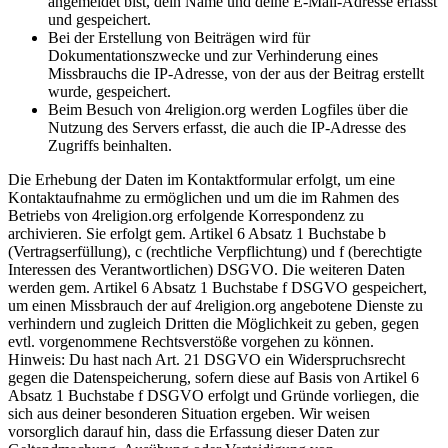
angemeldet bist, dein Name und deine E-Mail-Adresse erfasst
und gespeichert.
Bei der Erstellung von Beiträgen wird für
Dokumentationszwecke und zur Verhinderung eines
Missbrauchs die IP-Adresse, von der aus der Beitrag erstellt
wurde, gespeichert.
Beim Besuch von 4religion.org werden Logfiles über die
Nutzung des Servers erfasst, die auch die IP-Adresse des
Zugriffs beinhalten.
Die Erhebung der Daten im Kontaktformular erfolgt, um eine
Kontaktaufnahme zu ermöglichen und um die im Rahmen des
Betriebs von 4religion.org erfolgende Korrespondenz zu
archivieren. Sie erfolgt gem. Artikel 6 Absatz 1 Buchstabe b
(Vertragserfüllung), c (rechtliche Verpflichtung) und f (berechtigte
Interessen des Verantwortlichen) DSGVO. Die weiteren Daten
werden gem. Artikel 6 Absatz 1 Buchstabe f DSGVO gespeichert,
um einen Missbrauch der auf 4religion.org angebotene Dienste zu
verhindern und zugleich Dritten die Möglichkeit zu geben, gegen
evtl. vorgenommene Rechtsverstöße vorgehen zu können.
Hinweis: Du hast nach Art. 21 DSGVO ein Widerspruchsrecht
gegen die Datenspeicherung, sofern diese auf Basis von Artikel 6
Absatz 1 Buchstabe f DSGVO erfolgt und Gründe vorliegen, die
sich aus deiner besonderen Situation ergeben. Wir weisen
vorsorglich darauf hin, dass die Erfassung dieser Daten zur