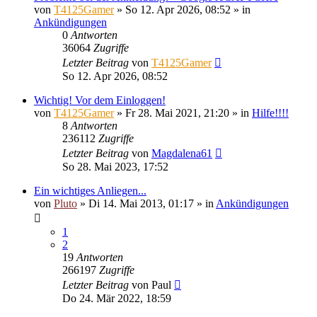
von
T4125Gamer
»
So 12. Apr 2026, 08:52
» in
Ankündigungen
0
Antworten
36064
Zugriffe
Letzter Beitrag
von
T4125Gamer
So 12. Apr 2026, 08:52
Wichtig! Vor dem Einloggen!
von
T4125Gamer
»
Fr 28. Mai 2021, 21:20
» in
Hilfe!!!!
8
Antworten
236112
Zugriffe
Letzter Beitrag
von
Magdalena61
So 28. Mai 2023, 17:52
Ein wichtiges Anliegen...
von
Pluto
»
Di 14. Mai 2013, 01:17
» in
Ankündigungen
1
2
19
Antworten
266197
Zugriffe
Letzter Beitrag
von
Paul
Do 24. Mär 2022, 18:59