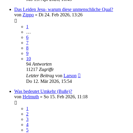
Das Leiden Jesu- warum diese unmenschliche Qual?
von
Zippo
»
Di 24. Feb 2026, 13:26
1
…
6
7
8
9
10
94
Antworten
11217
Zugriffe
Letzter Beitrag
von
Larson
Do 12. Mär 2026, 15:54
Was bedeutet Umkehr (Buße)?
von
Helmuth
»
So 15. Feb 2026, 11:18
1
2
3
4
5