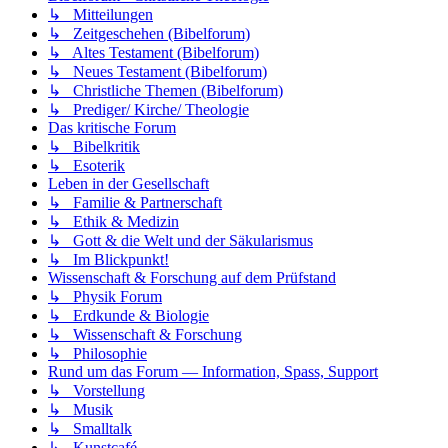
↳ Mitteilungen
↳ Zeitgeschehen (Bibelforum)
↳ Altes Testament (Bibelforum)
↳ Neues Testament (Bibelforum)
↳ Christliche Themen (Bibelforum)
↳ Prediger/ Kirche/ Theologie
Das kritische Forum
↳ Bibelkritik
↳ Esoterik
Leben in der Gesellschaft
↳ Familie & Partnerschaft
↳ Ethik & Medizin
↳ Gott & die Welt und der Säkularismus
↳ Im Blickpunkt!
Wissenschaft & Forschung auf dem Prüfstand
↳ Physik Forum
↳ Erdkunde & Biologie
↳ Wissenschaft & Forschung
↳ Philosophie
Rund um das Forum — Information, Spass, Support
↳ Vorstellung
↳ Musik
↳ Smalltalk
↳ Kunstcafé