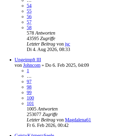
…
54
55
56
57
58
578
Antworten
43595
Zugriffe
Letzter Beitrag
von
jsc
Di 4. Aug 2026, 08:33
Ungeimpft III
von
Johncom
»
Do 6. Feb 2025, 04:09
1
…
97
98
99
100
101
1005
Antworten
253077
Zugriffe
Letzter Beitrag
von
Magdalena61
Fr 6. Feb 2026, 00:42
Geist+Körper=Seele