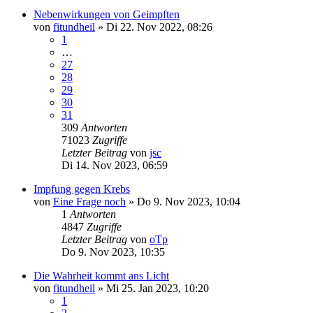
Nebenwirkungen von Geimpften
von
fitundheil
»
Di 22. Nov 2022, 08:26
1
…
27
28
29
30
31
309
Antworten
71023
Zugriffe
Letzter Beitrag
von
jsc
Di 14. Nov 2023, 06:59
Impfung gegen Krebs
von
Eine Frage noch
»
Do 9. Nov 2023, 10:04
1
Antworten
4847
Zugriffe
Letzter Beitrag
von
oTp
Do 9. Nov 2023, 10:35
Die Wahrheit kommt ans Licht
von
fitundheil
»
Mi 25. Jan 2023, 10:20
1