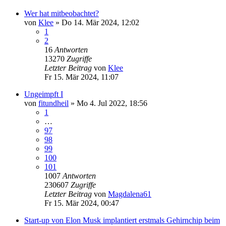
Wer hat mitbeobachtet?
von
Klee
»
Do 14. Mär 2024, 12:02
1
2
16
Antworten
13270
Zugriffe
Letzter Beitrag
von
Klee
Fr 15. Mär 2024, 11:07
Ungeimpft I
von
fitundheil
»
Mo 4. Jul 2022, 18:56
1
…
97
98
99
100
101
1007
Antworten
230607
Zugriffe
Letzter Beitrag
von
Magdalena61
Fr 15. Mär 2024, 00:47
Start-up von Elon Musk implantiert erstmals Gehirnchip beim