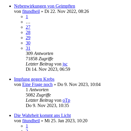
Nebenwirkungen von Geimpften
von
fitundheil
»
Di 22. Nov 2022, 08:26
1
…
27
28
29
30
31
309
Antworten
71858
Zugriffe
Letzter Beitrag
von
jsc
Di 14. Nov 2023, 06:59
Impfung gegen Krebs
von
Eine Frage noch
»
Do 9. Nov 2023, 10:04
1
Antworten
5082
Zugriffe
Letzter Beitrag
von
oTp
Do 9. Nov 2023, 10:35
Die Wahrheit kommt ans Licht
von
fitundheil
»
Mi 25. Jan 2023, 10:20
1