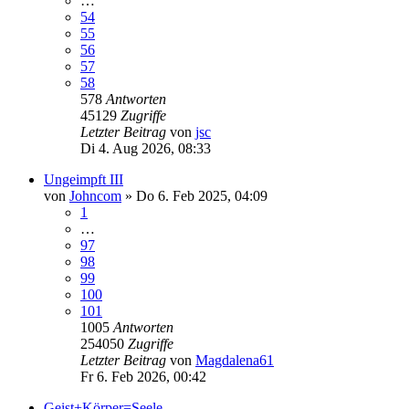
…
54
55
56
57
58
578
Antworten
45129
Zugriffe
Letzter Beitrag
von
jsc
Di 4. Aug 2026, 08:33
Ungeimpft III
von
Johncom
»
Do 6. Feb 2025, 04:09
1
…
97
98
99
100
101
1005
Antworten
254050
Zugriffe
Letzter Beitrag
von
Magdalena61
Fr 6. Feb 2026, 00:42
Geist+Körper=Seele