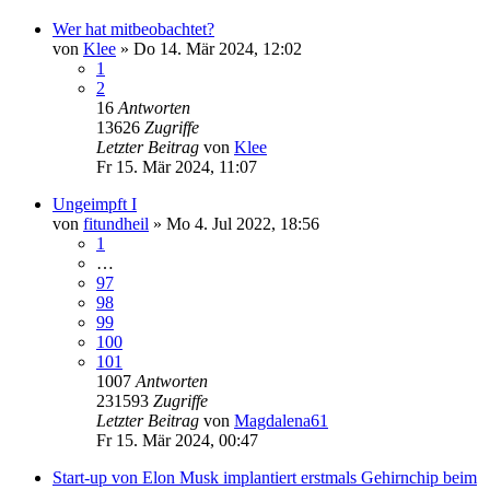
Wer hat mitbeobachtet?
von
Klee
»
Do 14. Mär 2024, 12:02
1
2
16
Antworten
13626
Zugriffe
Letzter Beitrag
von
Klee
Fr 15. Mär 2024, 11:07
Ungeimpft I
von
fitundheil
»
Mo 4. Jul 2022, 18:56
1
…
97
98
99
100
101
1007
Antworten
231593
Zugriffe
Letzter Beitrag
von
Magdalena61
Fr 15. Mär 2024, 00:47
Start-up von Elon Musk implantiert erstmals Gehirnchip beim