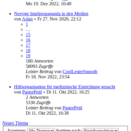
Mo 19. Dez 2022, 10:49
Nervige Impfpropaganda in den Medien
von
Aslan
»
Fr 27. Nov 2020, 22:12
1
…
15
16
17
18
19
180
Antworten
58093
Zugriffe
Letzter Beitrag
von
CoolLesterSmooth
Fr 18. Nov 2022, 23:54
Hilfsorganisation für medizinische Einrichtung gesucht
von
PastorPeitl
»
Di 11. Okt 2022, 16:25
2
Antworten
5330
Zugriffe
Letzter Beitrag
von
PastorPeitl
Di 11. Okt 2022, 16:38
Neues Thema
Anzeigen:
Sortiere nach: