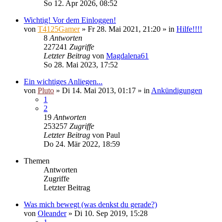
So 12. Apr 2026, 08:52
Wichtig! Vor dem Einloggen!
von
T4125Gamer
»
Fr 28. Mai 2021, 21:20
» in
Hilfe!!!!
8
Antworten
227241
Zugriffe
Letzter Beitrag
von
Magdalena61
So 28. Mai 2023, 17:52
Ein wichtiges Anliegen...
von
Pluto
»
Di 14. Mai 2013, 01:17
» in
Ankündigungen
1
2
19
Antworten
253257
Zugriffe
Letzter Beitrag
von
Paul
Do 24. Mär 2022, 18:59
Themen
Antworten
Zugriffe
Letzter Beitrag
Was mich bewegt (was denkst du gerade?)
von
Oleander
»
Di 10. Sep 2019, 15:28