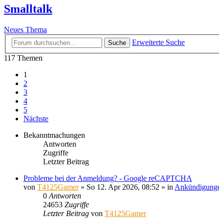
Smalltalk
Neues Thema
Erweiterte Suche
Suche
117 Themen
1
2
3
4
5
Nächste
Bekanntmachungen
Antworten
Zugriffe
Letzter Beitrag
Probleme bei der Anmeldung? - Google reCAPTCHA
von
T4125Gamer
»
So 12. Apr 2026, 08:52
» in
Ankündigung
0
Antworten
24653
Zugriffe
Letzter Beitrag
von
T4125Gamer