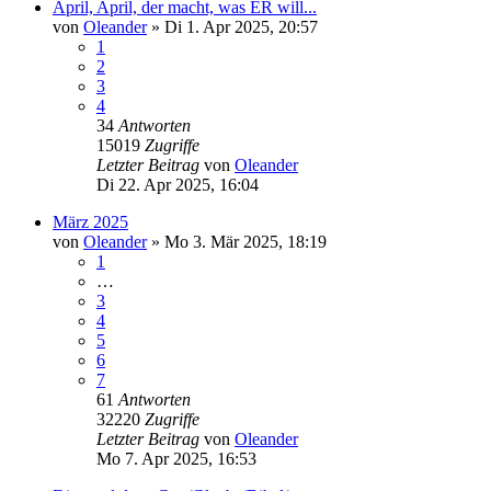
April, April, der macht, was ER will...
von
Oleander
»
Di 1. Apr 2025, 20:57
1
2
3
4
34
Antworten
15019
Zugriffe
Letzter Beitrag
von
Oleander
Di 22. Apr 2025, 16:04
März 2025
von
Oleander
»
Mo 3. Mär 2025, 18:19
1
…
3
4
5
6
7
61
Antworten
32220
Zugriffe
Letzter Beitrag
von
Oleander
Mo 7. Apr 2025, 16:53