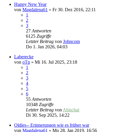
Happy New Year
von
Magdalena61
»
Fr 30. Dez 2016, 22:11
1
2
3
27
Antworten
6125
Zugriffe
Letzter Beitrag
von
Johncom
Do 1. Jan 2026, 04:03
Laberecke
von
oTp
»
Mi 16. Jul 2025, 23:18
1
2
3
4
5
6
55
Antworten
10348
Zugriffe
Letzter Beitrag
von
Abischai
Di 30. Sep 2025, 14:22
Oldies-- Erinnerungen wie es früher war
von
Magdalena61
»
Mo 28. Jan 2019, 16:56