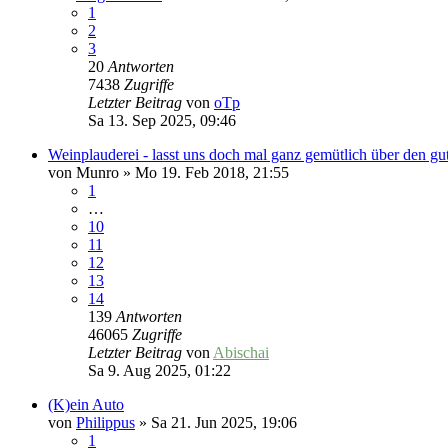
1
2
3
20
Antworten
7438
Zugriffe
Letzter Beitrag
von
oTp
Sa 13. Sep 2025, 09:46
Weinplauderei - lasst uns doch mal ganz gemütlich über den g
von
Munro
»
Mo 19. Feb 2018, 21:55
1
…
10
11
12
13
14
139
Antworten
46065
Zugriffe
Letzter Beitrag
von
Abischai
Sa 9. Aug 2025, 01:22
(K)ein Auto
von
Philippus
»
Sa 21. Jun 2025, 19:06
1