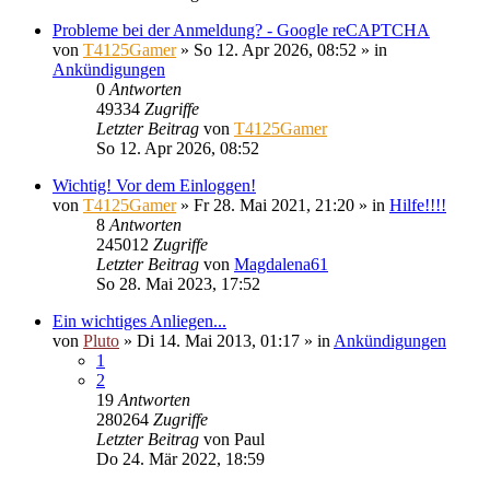
Probleme bei der Anmeldung? - Google reCAPTCHA
von
T4125Gamer
»
So 12. Apr 2026, 08:52
» in
Ankündigungen
0
Antworten
49334
Zugriffe
Letzter Beitrag
von
T4125Gamer
So 12. Apr 2026, 08:52
Wichtig! Vor dem Einloggen!
von
T4125Gamer
»
Fr 28. Mai 2021, 21:20
» in
Hilfe!!!!
8
Antworten
245012
Zugriffe
Letzter Beitrag
von
Magdalena61
So 28. Mai 2023, 17:52
Ein wichtiges Anliegen...
von
Pluto
»
Di 14. Mai 2013, 01:17
» in
Ankündigungen
1
2
19
Antworten
280264
Zugriffe
Letzter Beitrag
von
Paul
Do 24. Mär 2022, 18:59