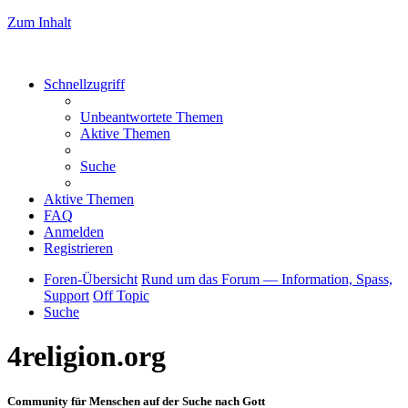
Zum Inhalt
Schnellzugriff
Unbeantwortete Themen
Aktive Themen
Suche
Aktive Themen
FAQ
Anmelden
Registrieren
Foren-Übersicht
Rund um das Forum — Information, Spass,
Support
Off Topic
Suche
4religion.org
Community für Menschen auf der Suche nach Gott