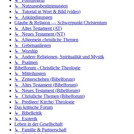
↳ Forenregeln
↳ Nutzungsbestimmungen
↳ Tutorial in Wort & Bild (video)
↳ Ankündigungen
Glaube & Religion — Schwerpunkt Christentum
↳ Altes Testament (AT)
↳ Neues Testament (NT)
↳ Allgemein christliche Themen
↳ Gebetsanliegen
↳ Worship
↳ Andere Religionen, Spiritualität und Mystik
↳ Psalmen
Bibelforum - Christliche Theologie
↳ Mitteilungen
↳ Zeitgeschehen (Bibelforum)
↳ Altes Testament (Bibelforum)
↳ Neues Testament (Bibelforum)
↳ Christliche Themen (Bibelforum)
↳ Prediger/ Kirche/ Theologie
Das kritische Forum
↳ Bibelkritik
↳ Esoterik
Leben in der Gesellschaft
↳ Familie & Partnerschaft