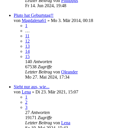
Letzter Beitrag
von
Philippus
Fr 14. Jun 2024, 19:48
Pluto hat Geburtstag!!
von
Magdalena61
»
Mo 3. Mär 2014, 00:18
1
…
11
12
13
14
15
140
Antworten
67538
Zugriffe
Letzter Beitrag
von
Oleander
Mo 27. Mai 2024, 17:34
Sieht nur aus, wie...
von
Lena
»
Di 23. Mär 2021, 15:07
1
2
3
27
Antworten
19171
Zugriffe
Letzter Beitrag
von
Lena
So 19. Mai 2024, 15:43