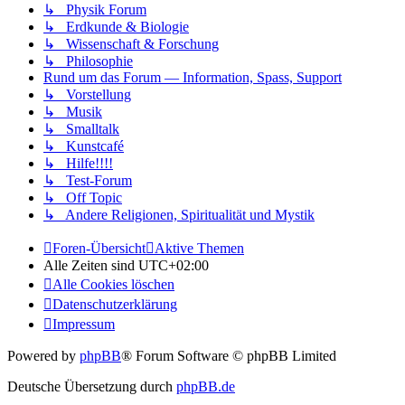
↳ Physik Forum
↳ Erdkunde & Biologie
↳ Wissenschaft & Forschung
↳ Philosophie
Rund um das Forum — Information, Spass, Support
↳ Vorstellung
↳ Musik
↳ Smalltalk
↳ Kunstcafé
↳ Hilfe!!!!
↳ Test-Forum
↳ Off Topic
↳ Andere Religionen, Spiritualität und Mystik
Foren-Übersicht
Aktive Themen
Alle Zeiten sind
UTC+02:00
Alle Cookies löschen
Datenschutzerklärung
Impressum
Powered by
phpBB
® Forum Software © phpBB Limited
Deutsche Übersetzung durch
phpBB.de