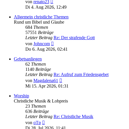
Neuester
von
renato23
Beitrag
Di 4. Aug 2026, 12:49
Allgemein christliche Themen
Rund um Bibel und Glaube
684
Themen
57551
Beiträge
Letzter Beitrag
Re: Der strafende Gott
Neuester
von
Johncom
Beitrag
Do 6. Aug 2026, 02:41
Gebetsanliegen
62
Themen
1140
Beiträge
Letzter Beitrag
Re: Aufruf zum Friedensgebet
Neuester
von
Magdalena61
Beitrag
Mi 15. Apr 2026, 01:31
Worship
Christliche Musik & Lobpreis
23
Themen
636
Beiträge
Letzter Beitrag
Re: Christliche Musik
Neuester
von
oTp
Beitrag
Di 28. Jul 2026, 11:41