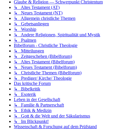
Glaube & Religion — Schwerpunkt Christentum
↳ Altes Testament (AT)
↳ Neues Testament (NT)
↳ Allgemein christliche Themen
↳ Gebetsanliegen
↳ Worship
↳ Andere Religionen, Spiritualität und Mystik
↳ Psalmen
Bibelforum - Christliche Theologie
↳ Mitteilungen
↳ Zeitgeschehen (Bibelforum)
↳ Altes Testament (Bibelforum)
↳ Neues Testament (Bibelforum)
↳ Christliche Themen (Bibelforum)
↳ Prediger/ Kirche/ Theologie
Das kritische Forum
↳ Bibelkritik
↳ Esoterik
Leben in der Gesellschaft
↳ Familie & Partnerschaft
↳ Ethik & Medizin
↳ Gott & die Welt und der Säkularismus
↳ Im Blickpunkt!
Wissenschaft & Forschung auf dem Prüfstand