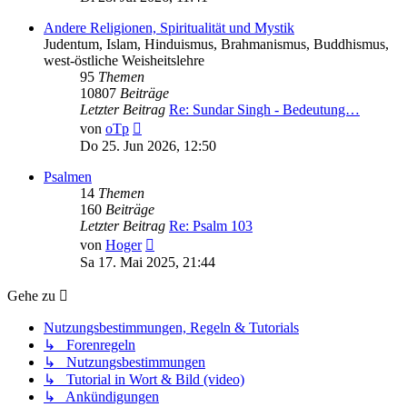
Andere Religionen, Spiritualität und Mystik
Judentum, Islam, Hinduismus, Brahmanismus, Buddhismus,
west-östliche Weisheitslehre
95
Themen
10807
Beiträge
Letzter Beitrag
Re: Sundar Singh - Bedeutung…
Neuester
von
oTp
Beitrag
Do 25. Jun 2026, 12:50
Psalmen
14
Themen
160
Beiträge
Letzter Beitrag
Re: Psalm 103
Neuester
von
Hoger
Beitrag
Sa 17. Mai 2025, 21:44
Gehe zu
Nutzungsbestimmungen, Regeln & Tutorials
↳ Forenregeln
↳ Nutzungsbestimmungen
↳ Tutorial in Wort & Bild (video)
↳ Ankündigungen