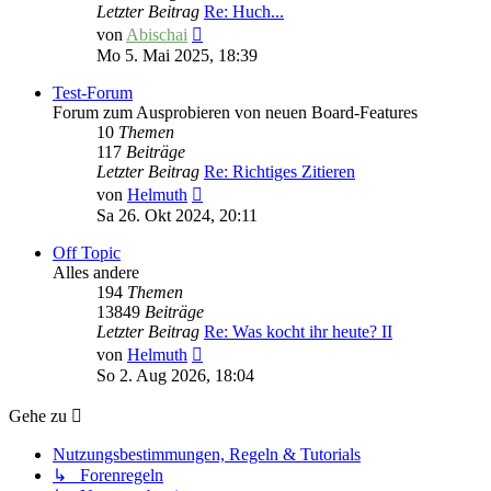
Letzter Beitrag
Re: Huch...
Neuester
von
Abischai
Beitrag
Mo 5. Mai 2025, 18:39
Test-Forum
Forum zum Ausprobieren von neuen Board-Features
10
Themen
117
Beiträge
Letzter Beitrag
Re: Richtiges Zitieren
Neuester
von
Helmuth
Beitrag
Sa 26. Okt 2024, 20:11
Off Topic
Alles andere
194
Themen
13849
Beiträge
Letzter Beitrag
Re: Was kocht ihr heute? II
Neuester
von
Helmuth
Beitrag
So 2. Aug 2026, 18:04
Gehe zu
Nutzungsbestimmungen, Regeln & Tutorials
↳ Forenregeln