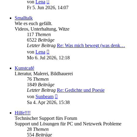
Neuester
von
Lena
Beitrag
Fr 5. Jun 2026, 14:07
Smalltalk
Wie es euch gefällt.
Videos, Unterhaltung, Witze
117
Themen
6522
Beiträge
Letzter Beitrag
Re: Was mich bewegt (was denk…
Neuester
von
Lena
Beitrag
Mo 6. Jul 2026, 12:18
Kunstcafé
Literatur, Malerei, Bildhauerei
76
Themen
1849
Beiträge
Letzter Beitrag
Re: Gedichte und Poesie
Neuester
von
Sunbeam
Beitrag
Sa 4. Apr 2026, 15:38
Hilfe!!!!
Technischer Support fürs Forum
Support und Lösungen für PC und Netzwerk Probleme
28
Themen
554
Beiträge