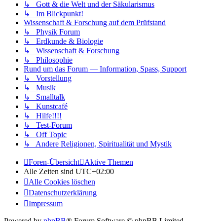
↳ Gott & die Welt und der Säkularismus
↳ Im Blickpunkt!
Wissenschaft & Forschung auf dem Prüfstand
↳ Physik Forum
↳ Erdkunde & Biologie
↳ Wissenschaft & Forschung
↳ Philosophie
Rund um das Forum — Information, Spass, Support
↳ Vorstellung
↳ Musik
↳ Smalltalk
↳ Kunstcafé
↳ Hilfe!!!!
↳ Test-Forum
↳ Off Topic
↳ Andere Religionen, Spiritualität und Mystik
Foren-Übersicht
Aktive Themen
Alle Zeiten sind
UTC+02:00
Alle Cookies löschen
Datenschutzerklärung
Impressum
Powered by
phpBB
® Forum Software © phpBB Limited