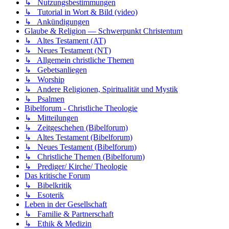
↳ Nutzungsbestimmungen
↳ Tutorial in Wort & Bild (video)
↳ Ankündigungen
Glaube & Religion — Schwerpunkt Christentum
↳ Altes Testament (AT)
↳ Neues Testament (NT)
↳ Allgemein christliche Themen
↳ Gebetsanliegen
↳ Worship
↳ Andere Religionen, Spiritualität und Mystik
↳ Psalmen
Bibelforum - Christliche Theologie
↳ Mitteilungen
↳ Zeitgeschehen (Bibelforum)
↳ Altes Testament (Bibelforum)
↳ Neues Testament (Bibelforum)
↳ Christliche Themen (Bibelforum)
↳ Prediger/ Kirche/ Theologie
Das kritische Forum
↳ Bibelkritik
↳ Esoterik
Leben in der Gesellschaft
↳ Familie & Partnerschaft
↳ Ethik & Medizin