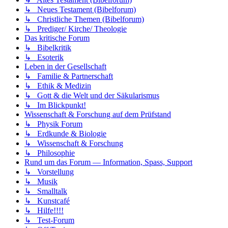
↳ Neues Testament (Bibelforum)
↳ Christliche Themen (Bibelforum)
↳ Prediger/ Kirche/ Theologie
Das kritische Forum
↳ Bibelkritik
↳ Esoterik
Leben in der Gesellschaft
↳ Familie & Partnerschaft
↳ Ethik & Medizin
↳ Gott & die Welt und der Säkularismus
↳ Im Blickpunkt!
Wissenschaft & Forschung auf dem Prüfstand
↳ Physik Forum
↳ Erdkunde & Biologie
↳ Wissenschaft & Forschung
↳ Philosophie
Rund um das Forum — Information, Spass, Support
↳ Vorstellung
↳ Musik
↳ Smalltalk
↳ Kunstcafé
↳ Hilfe!!!!
↳ Test-Forum