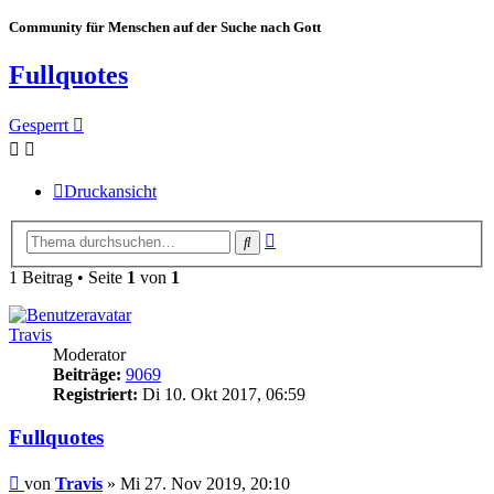
Community für Menschen auf der Suche nach Gott
Fullquotes
Gesperrt
Druckansicht
Erweiterte
Suche
Suche
1 Beitrag • Seite
1
von
1
Travis
Moderator
Beiträge:
9069
Registriert:
Di 10. Okt 2017, 06:59
Fullquotes
Beitrag
von
Travis
»
Mi 27. Nov 2019, 20:10