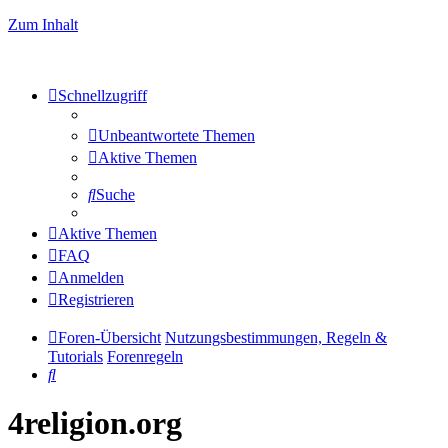
Zum Inhalt
Schnellzugriff
Unbeantwortete Themen
Aktive Themen
Suche
Aktive Themen
FAQ
Anmelden
Registrieren
Foren-Übersicht
Nutzungsbestimmungen, Regeln &
Tutorials
Forenregeln
Suche
4religion.org