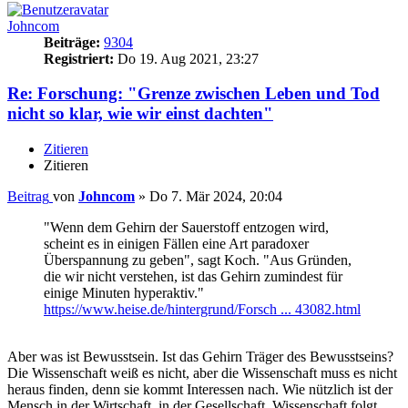
Johncom
Beiträge:
9304
Registriert:
Do 19. Aug 2021, 23:27
Re: Forschung: "Grenze zwischen Leben und Tod
nicht so klar, wie wir einst dachten"​
Zitieren
Zitieren
Beitrag
von
Johncom
»
Do 7. Mär 2024, 20:04
"Wenn dem Gehirn der Sauerstoff entzogen wird,
scheint es in einigen Fällen eine Art paradoxer
Überspannung zu geben", sagt Koch. "Aus Gründen,
die wir nicht verstehen, ist das Gehirn zumindest für
einige Minuten hyperaktiv."
https://www.heise.de/hintergrund/Forsch ... 43082.html
Aber was ist Bewusstsein. Ist das Gehirn Träger des Bewusstseins?
Die Wissenschaft weiß es nicht, aber die Wissenschaft muss es nicht
heraus finden, denn sie kommt Interessen nach. Wie nützlich ist der
Mensch in der Wirtschaft, in der Gesellschaft. Wissenschaft folgt