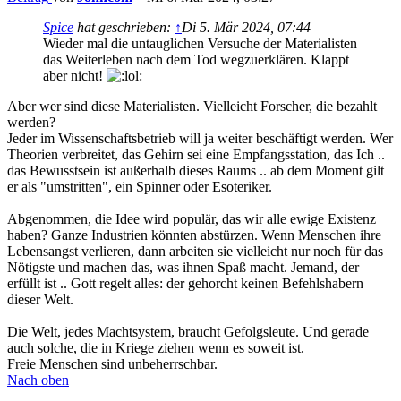
Spice
hat geschrieben:
↑
Di 5. Mär 2024, 07:44
Wieder mal die untauglichen Versuche der Materialisten
das Weiterleben nach dem Tod wegzuerklären. Klappt
aber nicht!
Aber wer sind diese Materialisten. Vielleicht Forscher, die bezahlt
werden?
Jeder im Wissenschaftsbetrieb will ja weiter beschäftigt werden. Wer
Theorien verbreitet, das Gehirn sei eine Empfangsstation, das Ich ..
das Bewusstsein ist außerhalb dieses Raums .. ab dem Moment gilt
er als "umstritten", ein Spinner oder Esoteriker.
Abgenommen, die Idee wird populär, das wir alle ewige Existenz
haben? Ganze Industrien könnten abstürzen. Wenn Menschen ihre
Lebensangst verlieren, dann arbeiten sie vielleicht nur noch für das
Nötigste und machen das, was ihnen Spaß macht. Jemand, der
erfüllt ist .. Gott regelt alles: der gehorcht keinen Befehlshabern
dieser Welt.
Die Welt, jedes Machtsystem, braucht Gefolgsleute. Und gerade
auch solche, die in Kriege ziehen wenn es soweit ist.
Freie Menschen sind unbeherrschbar.
Nach oben