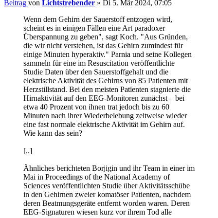
Beitrag
von
Lichtstrebender
»
Di 5. Mär 2024, 07:05
Wenn dem Gehirn der Sauerstoff entzogen wird,
scheint es in einigen Fällen eine Art paradoxer
Überspannung zu geben", sagt Koch. "Aus Gründen,
die wir nicht verstehen, ist das Gehirn zumindest für
einige Minuten hyperaktiv." Parnia und seine Kollegen
sammeln für eine im Resuscitation veröffentlichte
Studie Daten über den Sauerstoffgehalt und die
elektrische Aktivität des Gehirns von 85 Patienten mit
Herzstillstand. Bei den meisten Patienten stagnierte die
Hirnaktivität auf den EEG-Monitoren zunächst – bei
etwa 40 Prozent von ihnen trat jedoch bis zu 60
Minuten nach ihrer Wiederbelebung zeitweise wieder
eine fast normale elektrische Aktivität im Gehirn auf.
Wie kann das sein?
[..]
Ähnliches berichteten Borjigin und ihr Team in einer im
Mai in Proceedings of the National Academy of
Sciences veröffentlichten Studie über Aktivitätsschübe
in den Gehirnen zweier komatöser Patienten, nachdem
deren Beatmungsgeräte entfernt worden waren. Deren
EEG-Signaturen wiesen kurz vor ihrem Tod alle