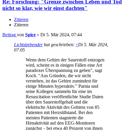
Re: Forschung: "Grenze zwischen Leben und Tod
nicht so klar, wie wir einst dachten"​
Zitieren
Zitieren
Beitrag
von
Spice
»
Di 5. Mär 2024, 07:44
Lichtstrebender
hat geschrieben:
↑
Di 5. Mär 2024,
07:05
Wenn dem Gehirn der Sauerstoff entzogen
wird, scheint es in einigen Fällen eine Art
paradoxer Überspannung zu geben", sagt
Koch. "Aus Gründen, die wir nicht
verstehen, ist das Gehirn zumindest für
einige Minuten hyperaktiv." Parnia und
seine Kollegen sammeln für eine im
Resuscitation veröffentlichte Studie Daten
über den Sauerstoffgehalt und die
elektrische Aktivität des Gehirns von 85
Patienten mit Herzstillstand. Bei den
meisten Patienten stagnierte die
Hirnaktivität auf den EEG-Monitoren
zunächst – bei etwa 40 Prozent von ihnen