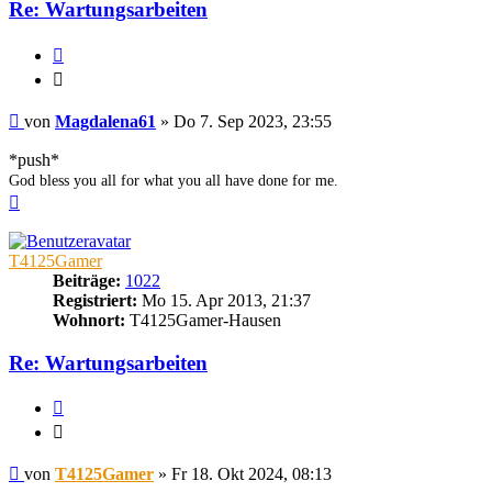
Re: Wartungsarbeiten
Zitieren
Zitieren
Beitrag
von
Magdalena61
»
Do 7. Sep 2023, 23:55
*push*
God bless you all for what you all have done for me.
Nach
oben
T4125Gamer
Beiträge:
1022
Registriert:
Mo 15. Apr 2013, 21:37
Wohnort:
T4125Gamer-Hausen
Re: Wartungsarbeiten
Zitieren
Zitieren
Beitrag
von
T4125Gamer
»
Fr 18. Okt 2024, 08:13