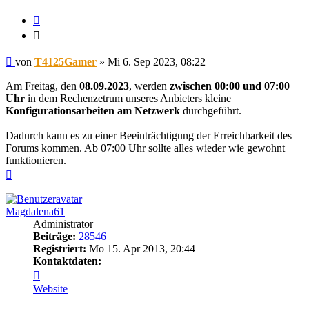
Zitieren
Zitieren
Beitrag
von
T4125Gamer
»
Mi 6. Sep 2023, 08:22
Am Freitag, den
08.09.2023
, werden
zwischen 00:00 und 07:00
Uhr
in dem Rechenzetrum unseres Anbieters kleine
Konfigurationsarbeiten am Netzwerk
durchgeführt.
Dadurch kann es zu einer Beeinträchtigung der Erreichbarkeit des
Forums kommen. Ab 07:00 Uhr sollte alles wieder wie gewohnt
funktionieren.
Nach
oben
Magdalena61
Administrator
Beiträge:
28546
Registriert:
Mo 15. Apr 2013, 20:44
Kontaktdaten:
Kontaktdaten
von
Website
Magdalena61