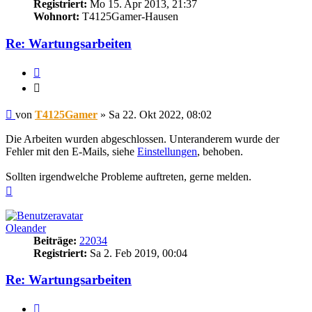
Registriert:
Mo 15. Apr 2013, 21:37
Wohnort:
T4125Gamer-Hausen
Re: Wartungsarbeiten
Zitieren
Zitieren
Beitrag
von
T4125Gamer
»
Sa 22. Okt 2022, 08:02
Die Arbeiten wurden abgeschlossen. Unteranderem wurde der
Fehler mit den E-Mails, siehe
Einstellungen
, behoben.
Sollten irgendwelche Probleme auftreten, gerne melden.
Nach
oben
Oleander
Beiträge:
22034
Registriert:
Sa 2. Feb 2019, 00:04
Re: Wartungsarbeiten
Zitieren