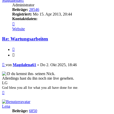
Magdalena61
Administrator
Beiträge:
28546
Registriert:
Mo 15. Apr 2013, 20:44
Kontaktdaten:
Kontaktdaten
von
Website
Magdalena61
Re: Wartungsarbeiten
Zitieren
Zitieren
Beitrag
von
Magdalena61
»
Do 2. Okt 2025, 18:46
du kennst ihn- seinen Nick.
Allerdings hast du ihn noch nie live gesehen.
LG
God bless you all for what you all have done for me.
Nach
oben
Lena
Beiträge:
6850