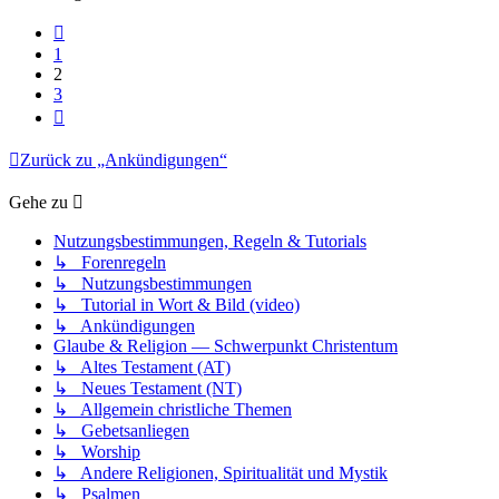
Vorherige
1
2
3
Nächste
Zurück zu „Ankündigungen“
Gehe zu
Nutzungsbestimmungen, Regeln & Tutorials
↳ Forenregeln
↳ Nutzungsbestimmungen
↳ Tutorial in Wort & Bild (video)
↳ Ankündigungen
Glaube & Religion — Schwerpunkt Christentum
↳ Altes Testament (AT)
↳ Neues Testament (NT)
↳ Allgemein christliche Themen
↳ Gebetsanliegen
↳ Worship
↳ Andere Religionen, Spiritualität und Mystik
↳ Psalmen