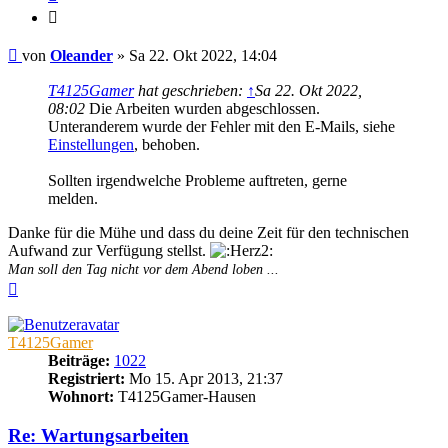
Zitieren
Beitrag
von
Oleander
»
Sa 22. Okt 2022, 14:04
T4125Gamer
hat geschrieben:
↑
Sa 22. Okt 2022,
08:02
Die Arbeiten wurden abgeschlossen.
Unteranderem wurde der Fehler mit den E-Mails, siehe
Einstellungen
, behoben.
Sollten irgendwelche Probleme auftreten, gerne
melden.
Danke für die Mühe und dass du deine Zeit für den technischen
Aufwand zur Verfügung stellst.
Man soll den Tag nicht vor dem Abend loben ...
Nach
oben
T4125Gamer
Beiträge:
1022
Registriert:
Mo 15. Apr 2013, 21:37
Wohnort:
T4125Gamer-Hausen
Re: Wartungsarbeiten