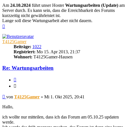
Am
24.10.2024
führt unser Hoster
Wartungsarbeiten (Update)
am
Server durch. Es kann sein, dass die Erreichbarkeit des Forums
kurzzeitig nicht gewährleistet ist.
Lange soll diese Wartungsarbeit aber nicht dauern.
Nach
oben
T4125Gamer
Beiträge:
1022
Registriert:
Mo 15. Apr 2013, 21:37
Wohnort:
T4125Gamer-Hausen
Re: Wartungsarbeiten
Zitieren
Zitieren
Beitrag
von
T4125Gamer
»
Mi 1. Okt 2025, 20:41
Hallo,
ich wollte nur mitteilen, dass ich das Forum am 05.10.25 updaten
werde.