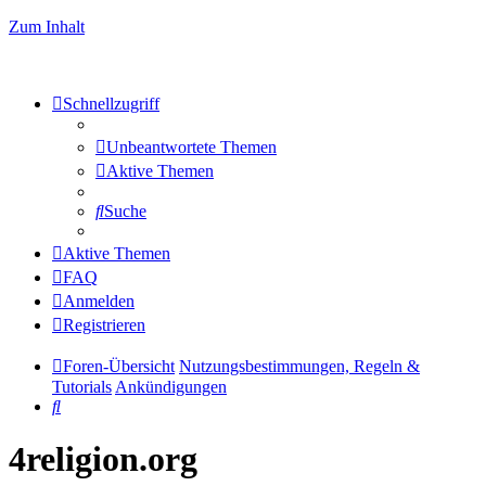
Zum Inhalt
Schnellzugriff
Unbeantwortete Themen
Aktive Themen
Suche
Aktive Themen
FAQ
Anmelden
Registrieren
Foren-Übersicht
Nutzungsbestimmungen, Regeln &
Tutorials
Ankündigungen
Suche
4religion.org