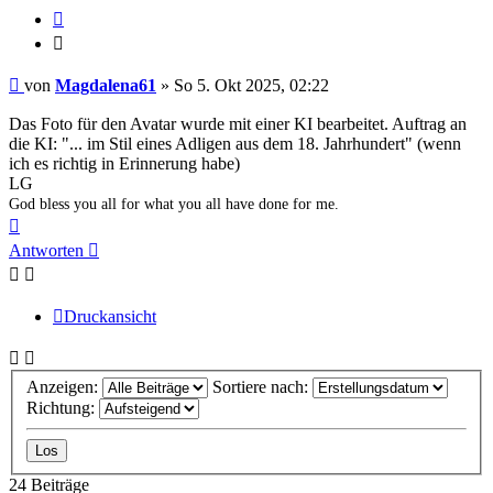
Zitieren
Zitieren
Beitrag
von
Magdalena61
»
So 5. Okt 2025, 02:22
Das Foto für den Avatar wurde mit einer KI bearbeitet. Auftrag an
die KI: "... im Stil eines Adligen aus dem 18. Jahrhundert" (wenn
ich es richtig in Erinnerung habe)
LG
God bless you all for what you all have done for me.
Nach
oben
Antworten
Druckansicht
Anzeigen:
Sortiere nach:
Richtung:
24 Beiträge