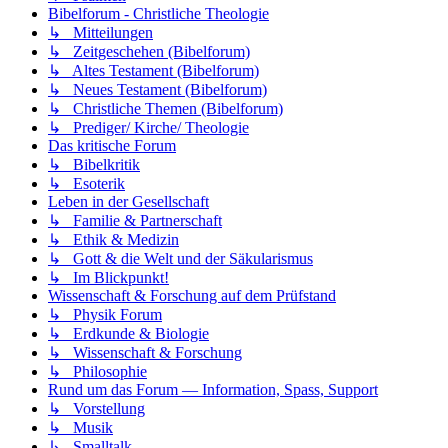
Bibelforum - Christliche Theologie
↳ Mitteilungen
↳ Zeitgeschehen (Bibelforum)
↳ Altes Testament (Bibelforum)
↳ Neues Testament (Bibelforum)
↳ Christliche Themen (Bibelforum)
↳ Prediger/ Kirche/ Theologie
Das kritische Forum
↳ Bibelkritik
↳ Esoterik
Leben in der Gesellschaft
↳ Familie & Partnerschaft
↳ Ethik & Medizin
↳ Gott & die Welt und der Säkularismus
↳ Im Blickpunkt!
Wissenschaft & Forschung auf dem Prüfstand
↳ Physik Forum
↳ Erdkunde & Biologie
↳ Wissenschaft & Forschung
↳ Philosophie
Rund um das Forum — Information, Spass, Support
↳ Vorstellung
↳ Musik
↳ Smalltalk