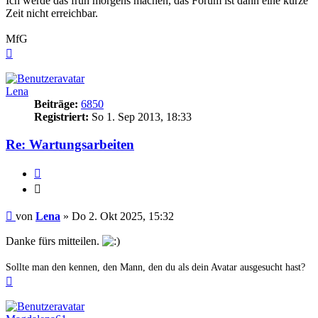
Ich werde das früh morgens machen, das Forum ist dann eine kurze
Zeit nicht erreichbar.
MfG
Nach
oben
Lena
Beiträge:
6850
Registriert:
So 1. Sep 2013, 18:33
Re: Wartungsarbeiten
Zitieren
Zitieren
Beitrag
von
Lena
»
Do 2. Okt 2025, 15:32
Danke fürs mitteilen.
Sollte man den kennen, den Mann, den du als dein Avatar ausgesucht hast?
Nach
oben