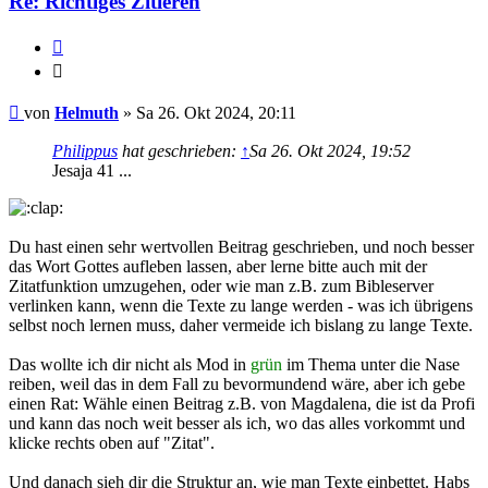
Re: Richtiges Zitieren
Zitieren
Zitieren
Beitrag
von
Helmuth
»
Sa 26. Okt 2024, 20:11
Philippus
hat geschrieben:
↑
Sa 26. Okt 2024, 19:52
Jesaja 41 ...
Du hast einen sehr wertvollen Beitrag geschrieben, und noch besser
das Wort Gottes aufleben lassen, aber lerne bitte auch mit der
Zitatfunktion umzugehen, oder wie man z.B. zum Bibleserver
verlinken kann, wenn die Texte zu lange werden - was ich übrigens
selbst noch lernen muss, daher vermeide ich bislang zu lange Texte.
Das wollte ich dir nicht als Mod in
grün
im Thema unter die Nase
reiben, weil das in dem Fall zu bevormundend wäre, aber ich gebe
einen Rat: Wähle einen Beitrag z.B. von Magdalena, die ist da Profi
und kann das noch weit besser als ich, wo das alles vorkommt und
klicke rechts oben auf "Zitat".
Und danach sieh dir die Struktur an, wie man Texte einbettet. Habs