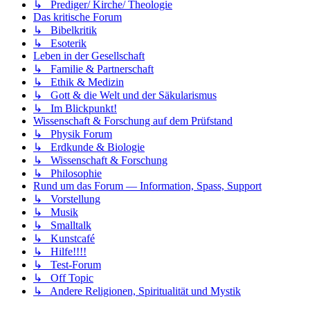
↳ Prediger/ Kirche/ Theologie
Das kritische Forum
↳ Bibelkritik
↳ Esoterik
Leben in der Gesellschaft
↳ Familie & Partnerschaft
↳ Ethik & Medizin
↳ Gott & die Welt und der Säkularismus
↳ Im Blickpunkt!
Wissenschaft & Forschung auf dem Prüfstand
↳ Physik Forum
↳ Erdkunde & Biologie
↳ Wissenschaft & Forschung
↳ Philosophie
Rund um das Forum — Information, Spass, Support
↳ Vorstellung
↳ Musik
↳ Smalltalk
↳ Kunstcafé
↳ Hilfe!!!!
↳ Test-Forum
↳ Off Topic
↳ Andere Religionen, Spiritualität und Mystik