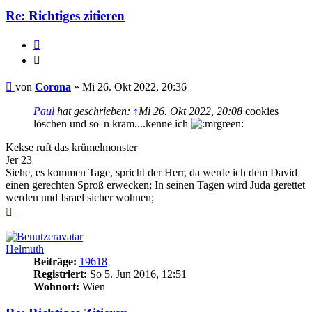
Re: Richtiges zitieren
Zitieren
Zitieren
Beitrag
von
Corona
»
Mi 26. Okt 2022, 20:36
Paul
hat geschrieben:
↑
Mi 26. Okt 2022, 20:08
cookies
löschen und so' n kram....kenne ich
Kekse ruft das krümelmonster
Jer 23
Siehe, es kommen Tage, spricht der Herr, da werde ich dem David
einen gerechten Sproß erwecken; In seinen Tagen wird Juda gerettet
werden und Israel sicher wohnen;
Nach
oben
Helmuth
Beiträge:
19618
Registriert:
So 5. Jun 2016, 12:51
Wohnort:
Wien