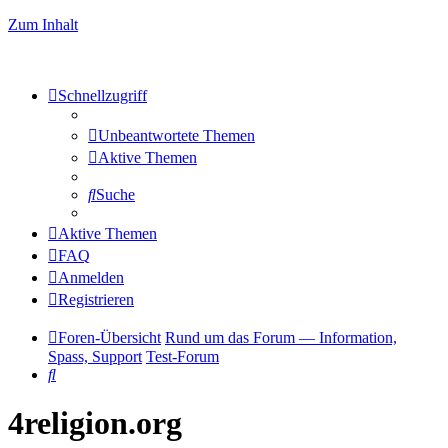
Zum Inhalt
Schnellzugriff
Unbeantwortete Themen
Aktive Themen
Suche
Aktive Themen
FAQ
Anmelden
Registrieren
Foren-Übersicht
Rund um das Forum — Information,
Spass, Support
Test-Forum
Suche
4religion.org