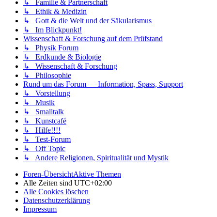
↳ Familie & Partnerschaft
↳ Ethik & Medizin
↳ Gott & die Welt und der Säkularismus
↳ Im Blickpunkt!
Wissenschaft & Forschung auf dem Prüfstand
↳ Physik Forum
↳ Erdkunde & Biologie
↳ Wissenschaft & Forschung
↳ Philosophie
Rund um das Forum — Information, Spass, Support
↳ Vorstellung
↳ Musik
↳ Smalltalk
↳ Kunstcafé
↳ Hilfe!!!!
↳ Test-Forum
↳ Off Topic
↳ Andere Religionen, Spiritualität und Mystik
Foren-Übersicht
Aktive Themen
Alle Zeiten sind
UTC+02:00
Alle Cookies löschen
Datenschutzerklärung
Impressum