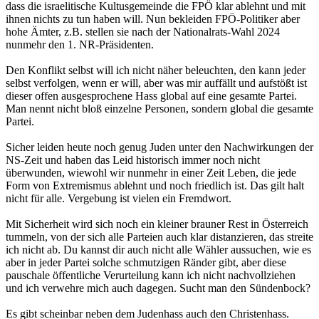
dass die israelitische Kultusgemeinde die FPÖ klar ablehnt und mit
ihnen nichts zu tun haben will. Nun bekleiden FPÖ-Politiker aber
hohe Ämter, z.B. stellen sie nach der Nationalrats-Wahl 2024
nunmehr den 1. NR-Präsidenten.
Den Konflikt selbst will ich nicht näher beleuchten, den kann jeder
selbst verfolgen, wenn er will, aber was mir auffällt und aufstößt ist
dieser offen ausgesprochene Hass global auf eine gesamte Partei.
Man nennt nicht bloß einzelne Personen, sondern global die gesamte
Partei.
Sicher leiden heute noch genug Juden unter den Nachwirkungen der
NS-Zeit und haben das Leid historisch immer noch nicht
überwunden, wiewohl wir nunmehr in einer Zeit Leben, die jede
Form von Extremismus ablehnt und noch friedlich ist. Das gilt halt
nicht für alle. Vergebung ist vielen ein Fremdwort.
Mit Sicherheit wird sich noch ein kleiner brauner Rest in Österreich
tummeln, von der sich alle Parteien auch klar distanzieren, das streite
ich nicht ab. Du kannst dir auch nicht alle Wähler aussuchen, wie es
aber in jeder Partei solche schmutzigen Ränder gibt, aber diese
pauschale öffentliche Verurteilung kann ich nicht nachvollziehen
und ich verwehre mich auch dagegen. Sucht man den Sündenbock?
Es gibt scheinbar neben dem Judenhass auch den Christenhass.