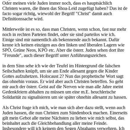
Oder meinen viele Juden immer noch, dass es hauptsächlich
Christen waren, die ihnen das Shoa-Leid zugefügt haben? Das ist de
facto sogar richtig, wiewohl der Begriff "Christ" damit auch
Definitionssache wird.
Mittlerweile ist es so, dass man Christen, wenn schon, fast nur mehr
noch in rechten Parteien findet, oder sie sind parteilos wie ich.
Einige sind mir namentlich als bekennende auch bekannt. Dafür
kenne ich keinen einzigen aus den linken und liberalen Lagern wie
SPÖ, Grüne Neos, KPÖ etc. Aber die österr. Juden sehen dort ihre
"Freunde", auch dieser Begriff unter Anführungszeichen.
in dem Sinn sehe ich wie der Teufel im Hintergrund die falschen
Seilschaften knüpft, um sie am Ende allesamt gegen die Kinder
Gottes aufzuhetzen. Holocaust 2? Nun das prophetische Wort sagt
das ohnehin voraus. Er wird aber auch Christen betreffen. So geht
mir auch der österr. Geist auf die Nerven wie man alle Jahre meint
Gedenkfeiern abhalten zu müssen um eine m.E. heuchlerische
Solidarität zu signalisieren um sie später ohnehin allesamt zu hassen.
Als Christ frage ich mich, wie man sich aber dazu stellt, wenn auch
Juden hassen, die nun Christen zum Sündenbock machen. Einerseits
gilt mein Gebot alle meine Nächsten zu lieben wie mich selbst, das
beinhaltet auch die Gleichbehandlung aller meine Feinde.
Insbesondere will ich keinem den Segen Abrahams verwehren. Ich