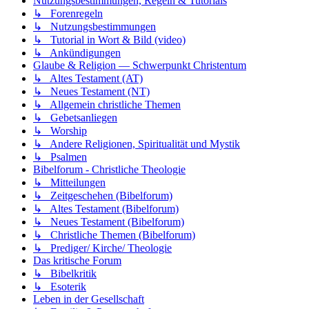
Nutzungsbestimmungen, Regeln & Tutorials
↳ Forenregeln
↳ Nutzungsbestimmungen
↳ Tutorial in Wort & Bild (video)
↳ Ankündigungen
Glaube & Religion — Schwerpunkt Christentum
↳ Altes Testament (AT)
↳ Neues Testament (NT)
↳ Allgemein christliche Themen
↳ Gebetsanliegen
↳ Worship
↳ Andere Religionen, Spiritualität und Mystik
↳ Psalmen
Bibelforum - Christliche Theologie
↳ Mitteilungen
↳ Zeitgeschehen (Bibelforum)
↳ Altes Testament (Bibelforum)
↳ Neues Testament (Bibelforum)
↳ Christliche Themen (Bibelforum)
↳ Prediger/ Kirche/ Theologie
Das kritische Forum
↳ Bibelkritik
↳ Esoterik
Leben in der Gesellschaft