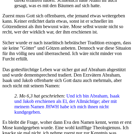
direkt erfahren haben. Schließlich hatte Adam ihr auch
gesagt, was es mit den Bäumen auf sich hatte.
Zuerst muss Gott sich offenbaren, ehe jemand etwas weitergeben
kann. Keiner erdichtet darin etwas, sonst ist er schneller im
Götzendienst als ihm bewusst wäre. Mose selbst wusste nicht so
recht, wer der wirklich war, der ihm erschienen ist.
Sicher wurde er nach israelitisch hebräischer Tradition erzogen, dass
sie keine "Götter" und Götzen anbeten. Dennoch war diese Situaion
für ihn völlig neu und überraschend. Ich wäre nicht minder von
Furcht erfüllt.
Das gottesfürchtige Leben war sicher gut auf Abraham abgestützt
und wurde dementsprechend tradiert. Den Erzvätern Abraham,
Isaak und Jakob offenbarte sich Gott dazu auch mehrmals, aber
noch nicht mit seinem Namen:
2. Mo 6,3 hat geschrieben:
Und ich bin Abraham, Isaak
und Jakob erschienen als El, der Allmächtige; aber mit
meinem Namen JHWH habe ich mich ihnen nicht
kundgegeben.
Es bleibt die Frage, woher dann Eva den Namen kennt, wenn er erst
Mose kundgegeben wurde. Eine wohl knifflige Theologienuss. Ich
knacke sie mal nicht, ich nehme zuerst nur zur Kenntnis was