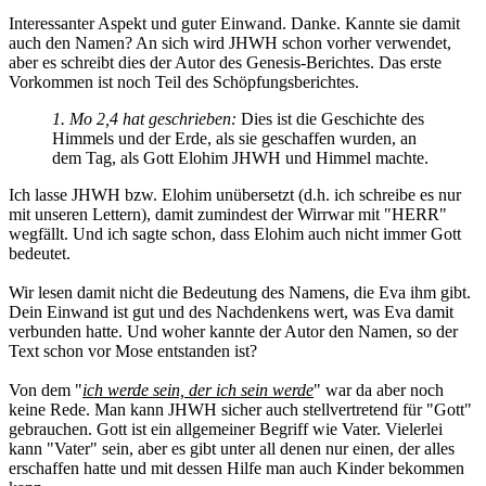
Interessanter Aspekt und guter Einwand. Danke. Kannte sie damit
auch den Namen? An sich wird JHWH schon vorher verwendet,
aber es schreibt dies der Autor des Genesis-Berichtes. Das erste
Vorkommen ist noch Teil des Schöpfungsberichtes.
1. Mo 2,4 hat geschrieben:
Dies ist die Geschichte des
Himmels und der Erde, als sie geschaffen wurden, an
dem Tag, als Gott Elohim JHWH und Himmel machte.
Ich lasse JHWH bzw. Elohim unübersetzt (d.h. ich schreibe es nur
mit unseren Lettern), damit zumindest der Wirrwar mit "HERR"
wegfällt. Und ich sagte schon, dass Elohim auch nicht immer Gott
bedeutet.
Wir lesen damit nicht die Bedeutung des Namens, die Eva ihm gibt.
Dein Einwand ist gut und des Nachdenkens wert, was Eva damit
verbunden hatte. Und woher kannte der Autor den Namen, so der
Text schon vor Mose entstanden ist?
Von dem "
ich werde sein, der ich sein werde
" war da aber noch
keine Rede. Man kann JHWH sicher auch stellvertretend für "Gott"
gebrauchen. Gott ist ein allgemeiner Begriff wie Vater. Vielerlei
kann "Vater" sein, aber es gibt unter all denen nur einen, der alles
erschaffen hatte und mit dessen Hilfe man auch Kinder bekommen