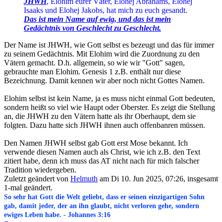
JHWH
, Elohim eurer Väter, Elohej Abrahams, Elohej
Isaaks und Elohej Jakobs, hat mich zu euch gesandt.
Das ist mein Name auf ewig, und das ist mein
Gedächtnis von Geschlecht zu Geschlecht.
Der Name ist JHWH, wie Gott selbst es bezeugt und das für immer
zu seinem Gedächtnis. Mit Elohim wird die Zuordnung zu den
Vätern gemacht. D.h. allgemein, so wie wir "Gott" sagen,
gebrauchte man Elohim. Genesis 1 z.B. enthält nur diese
Bezeichnung. Damit kennen wir aber noch nicht Gottes Namen.
Elohim selbst ist kein Name, ja es muss nicht einmal Gott bedeuten,
sondern heißt so viel wie Haupt oder Oberster. Es zeigt die Stellung
an, die JHWH zu den Vätern hatte als ihr Oberhaupt, dem sie
folgten. Dazu hatte sich JHWH ihnen auch offenbanren müssen.
Den Namen JHWH selbst gab Gott erst Mose bekannt. Ich
verwende diesen Namen auch als Christ, wie ich z.B. den Text
zitiert habe, denn ich muss das AT nicht nach für mich falscher
Tradition wiedergeben.
Zuletzt geändert von
Helmuth
am Di 10. Jun 2025, 07:26, insgesamt
1-mal geändert.
So sehr hat Gott die Welt geliebt, dass er seinen einzigartigen Sohn
gab, damit jeder, der an ihn glaubt, nicht verloren gehe, sondern
ewiges Leben habe. - Johannes 3:16