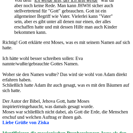
Von dem "
ich werde sein, der ich sein werde
" war da
aber noch keine Rede. Man kann JHWH sicher auch
stellvertretend für "Gott" gebrauchen. Gott ist ein
allgemeiner Begriff wie Vater. Vielerlei kann "Vater"
sein, aber es gibt unter all denen nur einen, der alles
erschaffen hatte und mit dessen Hilfe man auch Kinder
bekommen kann.
Richtig! Gott erklärte erst Moses, was es mit seinem Namen auf sich
hatte.
Ich hätte wohl besser schreiben sollen: Eva
nannte/wußte/gebrauchte Gottes Namen.
Woher sie den Namen wußte? Das wird sie wohl von Adam direkt
erfahren haben.
Schließlich hatte Adam ihr auch gesagt, was es mit den Bäumen auf
sich hatte.
Der Autor der Bibel, Jehova Gott, hatte Moses
inspiriert/eingehaucht, was damals gesagt wurde.
Moses war schließlich nicht dabei, als Gott die Erde, die Menschen
erschuf und welchen Auftrag er ihnen gab.
Liebe Grüße von Ziska