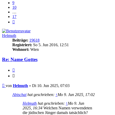
9
10
…
17
Nächste
Helmuth
Beiträge:
19618
Registriert:
So 5. Jun 2016, 12:51
Wohnort:
Wien
Re: Name Gottes
Zitieren
Zitieren
Beitrag
von
Helmuth
»
Di 10. Jun 2025, 07:03
Abischai
hat geschrieben:
↑
Mo 9. Jun 2025, 17:02
Helmuth
hat geschrieben:
↑
Mo 9. Jun
2025, 16:34
Welchen Namen verwendeten
die jüdischen Jünger damals tatsächlich?