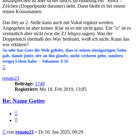
auszusprechen ist aber sicher falsch, da eindeutig ein "Shwa"-
Zeichen (Doppelpunkt darunter) steht. Dann bleibt es bei einem
reinen Konsonanten.
Das Hej an 2. Stelle kann auch mit Vokal ergänzt werden.
Angegeben ist aber keiner. Klar ist es mir nicht ganz. Ein "o" ist es
vermutlich aber nicht (wie die ZJ Jeh
o
va sagen). Was der
Doppelstich oberhalb des Wav bedeutet, weiß ich nicht. Kann das
wer erklären?
So sehr hat Gott die Welt geliebt, dass er seinen einzigartigen Sohn
gab, damit jeder, der an ihn glaubt, nicht verloren gehe, sondern
ewiges Leben habe. - Johannes 3:16
Nach
oben
renato23
Beiträge:
1749
Registriert:
Mo 18. Feb 2019, 13:05
Re: Name Gottes
Zitieren
Zitieren
Beitrag
von
renato23
»
Di 10. Jun 2025, 09:29