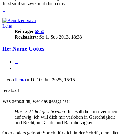
Jetzt sind sie zwei und doch eins.
Nach
oben
Lena
Beiträge:
6850
Registriert:
So 1. Sep 2013, 18:33
Re: Name Gottes
Zitieren
Zitieren
Beitrag
von
Lena
»
Di 10. Jun 2025, 15:15
renato23
Was denkst du, wer das gesagt hat?
Hos. 2,21 hat geschrieben:
Ich will dich mir verloben
auf ewig, ich will dich mir verloben in Gerechtigkeit
und Recht, in Gnade und Barmherzigkeit.
Oder anders gefragt: Spricht für dich in der Schrift, dem alten