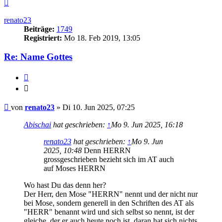
Nach
oben
renato23
Beiträge:
1749
Registriert:
Mo 18. Feb 2019, 13:05
Re: Name Gottes
Zitieren
Zitieren
Beitrag
von
renato23
»
Di 10. Jun 2025, 07:25
Abischai
hat geschrieben:
↑
Mo 9. Jun 2025, 16:18
renato23
hat geschrieben:
↑
Mo 9. Jun
2025, 10:48
Denn HERRN
grossgeschrieben bezieht sich im AT auch
auf Moses HERRN
Wo hast Du das denn her?
Der Herr, den Mose "HERRN" nennt und der nicht nur
bei Mose, sondern generell in den Schriften des AT als
"HERR" benannt wird und sich selbst so nennt, ist der
gleiche, der er auch heute noch ist, daran hat sich nichts