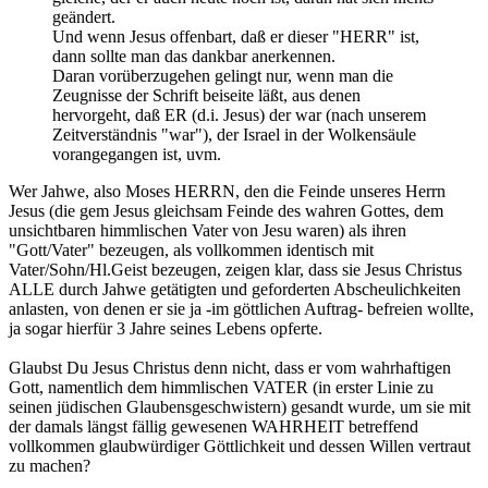
geändert.
Und wenn Jesus offenbart, daß er dieser "HERR" ist,
dann sollte man das dankbar anerkennen.
Daran vorüberzugehen gelingt nur, wenn man die
Zeugnisse der Schrift beiseite läßt, aus denen
hervorgeht, daß ER (d.i. Jesus) der war (nach unserem
Zeitverständnis "war"), der Israel in der Wolkensäule
vorangegangen ist, uvm.
Wer Jahwe, also Moses HERRN, den die Feinde unseres Herrn
Jesus (die gem Jesus gleichsam Feinde des wahren Gottes, dem
unsichtbaren himmlischen Vater von Jesu waren) als ihren
"Gott/Vater" bezeugen, als vollkommen identisch mit
Vater/Sohn/Hl.Geist bezeugen, zeigen klar, dass sie Jesus Christus
ALLE durch Jahwe getätigten und geforderten Abscheulichkeiten
anlasten, von denen er sie ja -im göttlichen Auftrag- befreien wollte,
ja sogar hierfür 3 Jahre seines Lebens opferte.
Glaubst Du Jesus Christus denn nicht, dass er vom wahrhaftigen
Gott, namentlich dem himmlischen VATER (in erster Linie zu
seinen jüdischen Glaubensgeschwistern) gesandt wurde, um sie mit
der damals längst fällig gewesenen WAHRHEIT betreffend
vollkommen glaubwürdiger Göttlichkeit und dessen Willen vertraut
zu machen?