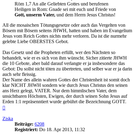
Röm 1,7 An alle Geliebten Gottes und berufenen
Heiligen in Rom: Gnade sei mit euch und Friede von
Gott, unserm Vater,
und dem Herrn Jesus Christus!
All die mosaischen Tötungsgesetze oder auch das Vergelten von
Bösem mit Bösem seitens JHWH, hatten und haben im Evangelium
Jesus vom Reich Gottes nichts mehr verloren. Da ist die nurmehr
gelebte Liebe OBERSTES Gebot.
Das Gesetz und die Propheten erfüllt, wer den Nächsten so
behandelt, wie er es sich von ihm wünscht. Sicher zitierte JHWH
die 10 Gebote, aber bald darauf verlangte er ja insbesondere das
Gebot: Du sollst nicht töten zu übertreten, und selber war er ja darin
auch sehr fleissig.
Der Name des allein wahren Gottes der Christenheit ist somit doch
klar NICHT JHWH sondern wie durch Jesus Christus den seinen
ans Herz gelegt, VATER. Nur dem himmlischen Vater, dem
unsichtbaren Höchsten, Ewigen, der durch seinen Sohn Jesus auf
Erden 1:1 repräsenntiert wurde gebührt die Bezeichnung GOTT.
Nach
oben
Ziska
Beiträge:
6208
Registriert:
Do 18. Apr 2013, 11:32