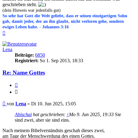
geschrieben steht.
(dein Hinweis war jedenfalls gut)
So sehr hat Gott die Welt geliebt, dass er seinen einzigartigen Sohn
gab, damit jeder, der an ihn glaubt, nicht verloren gehe, sondern
ewiges Leben habe. - Johannes 3:16
Nach
oben
Lena
Beiträge:
6850
Registriert:
So 1. Sep 2013, 18:33
Re: Name Gottes
Zitieren
Zitieren
Beitrag
von
Lena
»
Di 10. Jun 2025, 15:05
Abischai
hat geschrieben:
↑
Mo 9. Jun 2025, 19:33
Sie
sind zwei, aber sie sind eins.
Nach meinem Bibelverständnis geschah dieses zwei,
am Tage der Menschwerdung des einen Gottes.