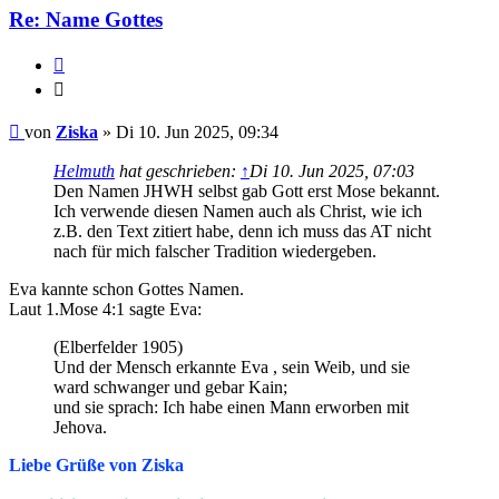
Re: Name Gottes
Zitieren
Zitieren
Beitrag
von
Ziska
»
Di 10. Jun 2025, 09:34
Helmuth
hat geschrieben:
↑
Di 10. Jun 2025, 07:03
Den Namen JHWH selbst gab Gott erst Mose bekannt.
Ich verwende diesen Namen auch als Christ, wie ich
z.B. den Text zitiert habe, denn ich muss das AT nicht
nach für mich falscher Tradition wiedergeben.
Eva kannte schon Gottes Namen.
Laut 1.Mose 4:1 sagte Eva:
(Elberfelder 1905)
Und der Mensch erkannte Eva , sein Weib, und sie
ward schwanger und gebar Kain;
und sie sprach: Ich habe einen Mann erworben mit
Jehova.
Liebe Grüße von Ziska