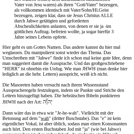
Vater von Jesu waren) als ihren "Gott/Vater" bezeugen,
als vollkommen identisch mit Vater/Sohn/Hl.Geist
bezeugen, zeigen klar, dass sie Jesus Christus ALLE
durch Jahwe getätigten und geforderten
Abscheulichkeiten anlasten, von denen er sie ja -im
göttlichen Auftrag- befreien wollte, ja sogar hierfür 3
Jahre seines Lebens opferte.
Hier geht es um Gottes Namen. Das andere kannst du hier mal
weglassen. Du manipulierst sonst wieder das Thema. Das
Umschreiben mit "Jahwe" finde ich schon mal keine gute Idee, denn
man suggeriert damit die Aussprache. Und das großgeschriebene
"HERR" ist ohnehin ein Unfug. Wie man JHWH (man denke hier
lediglich an die hebr. Lettern) ausspricht, weiß ich nicht.
Die Masoreten haben versucht nach ihrem Wissensstand
Ausspracheregeln festzulegen, indem sie Punkte und Striche den
Lettern hinzugefügt haben. Die hebräischen Bibeln punktieren
יְהוָ֞ה
JHWH nach der Art:
Dann wäre das in etwa wie "Je-he-wah". Vielleicht mit der
Betonung auf dem "
wah
" (dritter Buschstabe). Das "e" ist kein
eigentlicher Vokal, ist aber üblich, sodass man einen Konsonanten
auch hört. Den ersten Buchstaben Jod mit "ja" (wie bei Jahwe)