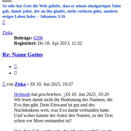
kann.
So sehr hat Gott die Welt geliebt, dass er seinen einzigartigen Sohn
gab, damit jeder, der an ihn glaubt, nicht verloren gehe, sondern
ewiges Leben habe. - Johannes 3:16
Nach
oben
Ziska
Beiträge:
6208
Registriert:
Do 18. Apr 2013, 11:32
Re: Name Gottes
Zitieren
Zitieren
Beitrag
von
Ziska
»
Di 10. Jun 2025, 10:37
Helmuth
hat geschrieben:
↑
Di 10. Jun 2025, 10:20
Wir lesen damit nicht die Bedeutung des Namens, die
Eva ihm gibt. Dein Einwand ist gut und des
Nachdenkens wert, was Eva damit verbunden hatte.
Und woher kannte der Autor den Namen, so der Text
schon vor Mose entstanden ist?