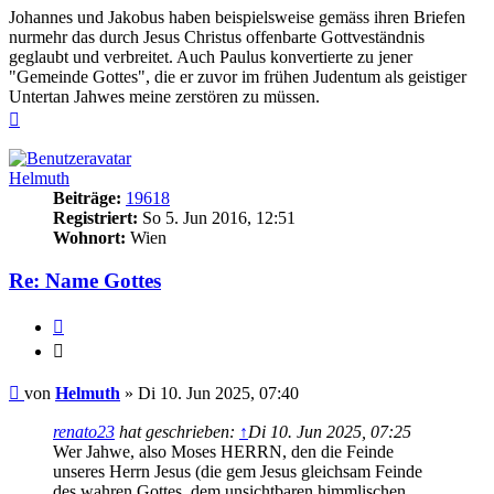
Johannes und Jakobus haben beispielsweise gemäss ihren Briefen
nurmehr das durch Jesus Christus offenbarte Gottveständnis
geglaubt und verbreitet. Auch Paulus konvertierte zu jener
"Gemeinde Gottes", die er zuvor im frühen Judentum als geistiger
Untertan Jahwes meine zerstören zu müssen.
Nach
oben
Helmuth
Beiträge:
19618
Registriert:
So 5. Jun 2016, 12:51
Wohnort:
Wien
Re: Name Gottes
Zitieren
Zitieren
Beitrag
von
Helmuth
»
Di 10. Jun 2025, 07:40
renato23
hat geschrieben:
↑
Di 10. Jun 2025, 07:25
Wer Jahwe, also Moses HERRN, den die Feinde
unseres Herrn Jesus (die gem Jesus gleichsam Feinde
des wahren Gottes, dem unsichtbaren himmlischen