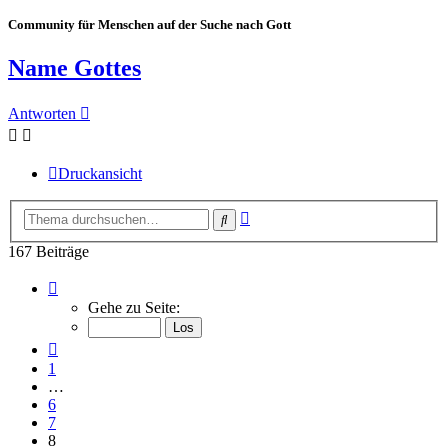
Community für Menschen auf der Suche nach Gott
Name Gottes
Antworten
Druckansicht
Erweiterte
Suche
Suche
167 Beiträge
Seite
8
Gehe zu Seite:
von
17
Vorherige
1
…
6
7
8