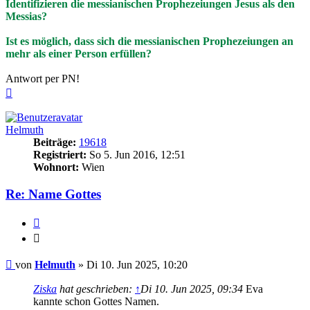
Identifizieren die messianischen Prophezeiungen Jesus als den
Messias?
Ist es möglich, dass sich die messianischen Prophezeiungen an
mehr als einer Person erfüllen?
Antwort per PN!
Nach
oben
Helmuth
Beiträge:
19618
Registriert:
So 5. Jun 2016, 12:51
Wohnort:
Wien
Re: Name Gottes
Zitieren
Zitieren
Beitrag
von
Helmuth
»
Di 10. Jun 2025, 10:20
Ziska
hat geschrieben:
↑
Di 10. Jun 2025, 09:34
Eva
kannte schon Gottes Namen.