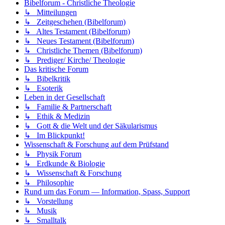
Bibelforum - Christliche Theologie
↳ Mitteilungen
↳ Zeitgeschehen (Bibelforum)
↳ Altes Testament (Bibelforum)
↳ Neues Testament (Bibelforum)
↳ Christliche Themen (Bibelforum)
↳ Prediger/ Kirche/ Theologie
Das kritische Forum
↳ Bibelkritik
↳ Esoterik
Leben in der Gesellschaft
↳ Familie & Partnerschaft
↳ Ethik & Medizin
↳ Gott & die Welt und der Säkularismus
↳ Im Blickpunkt!
Wissenschaft & Forschung auf dem Prüfstand
↳ Physik Forum
↳ Erdkunde & Biologie
↳ Wissenschaft & Forschung
↳ Philosophie
Rund um das Forum — Information, Spass, Support
↳ Vorstellung
↳ Musik
↳ Smalltalk