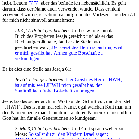
יהוה
hebr. Lettern
, aber das befinde ich nebensächlich. Es geht
darum, dass der Name auch verwendet wurde. Dass er nicht
verwendet wurde, ist schon mal aufgrund des Vorlesens aus dem AT
für mich nicht sinnvoll anzunehmen:
Lk 4,17-18 hat geschrieben:
Und es wurde ihm das
Buch des Propheten Jesaja gereicht; und als er das
Buch aufgerollt hatte, fand er die Stelle, wo
geschrieben war:
„Der Geist des Herrn ist auf mir, weil
er mich gesalbt hat, Armen gute Botschaft zu
verkündigen ...
Es ist dies eine Stelle aus Jesaja 61:
Jes 61,1 hat geschrieben:
Der Geist des Herrn JHWH,
ist auf mir, weil JHWH mich gesalbt hat, den
Sanftmütigen frohe Botschaft zu bringen ...
Jesus las das sicher auch im Wortlaut der Schrift vor, und dort steht
"JHWH". Das ist nun mal sein Name, egal welchen Kult man um
den Namen heute macht ihn durch anderen Namen zu umschiffen.
Gott hat ihn für alle Generationen so kundgetan:
2. Mo 3,15 hat geschrieben:
Und Gott sprach weiter zu
Mose:
So sollst du zu den Kindern Israel sagen: