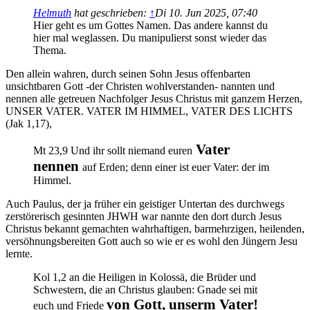
Helmuth
hat geschrieben:
↑
Di 10. Jun 2025, 07:40
Hier geht es um Gottes Namen. Das andere kannst du
hier mal weglassen. Du manipulierst sonst wieder das
Thema.
Den allein wahren, durch seinen Sohn Jesus offenbarten
unsichtbaren Gott -der Christen wohlverstanden- nannten und
nennen alle getreuen Nachfolger Jesus Christus mit ganzem Herzen,
UNSER VATER. VATER IM HIMMEL, VATER DES LICHTS
(Jak 1,17),
Vater
Mt 23,9 Und ihr sollt niemand euren
nennen
auf Erden; denn einer ist euer Vater: der im
Himmel.
Auch Paulus, der ja früher ein geistiger Untertan des durchwegs
zerstörerisch gesinnten JHWH war nannte den dort durch Jesus
Christus bekannt gemachten wahrhaftigen, barmehrzigen, heilenden,
versöhnungsbereiten Gott auch so wie er es wohl den Jüngern Jesu
lernte.
Kol 1,2 an die Heiligen in Kolossä, die Brüder und
Schwestern, die an Christus glauben: Gnade sei mit
von Gott, unserm Vater!
euch und Friede