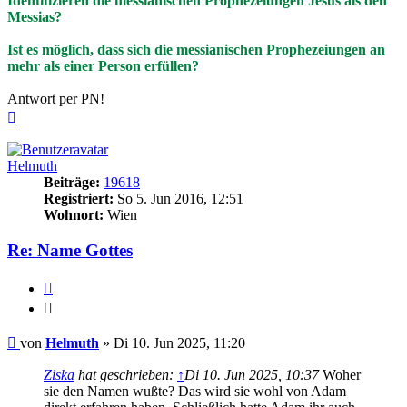
Identifizieren die messianischen Prophezeiungen Jesus als den
Messias?
Ist es möglich, dass sich die messianischen Prophezeiungen an
mehr als einer Person erfüllen?
Antwort per PN!
Nach
oben
Helmuth
Beiträge:
19618
Registriert:
So 5. Jun 2016, 12:51
Wohnort:
Wien
Re: Name Gottes
Zitieren
Zitieren
Beitrag
von
Helmuth
»
Di 10. Jun 2025, 11:20
Ziska
hat geschrieben:
↑
Di 10. Jun 2025, 10:37
Woher
sie den Namen wußte? Das wird sie wohl von Adam