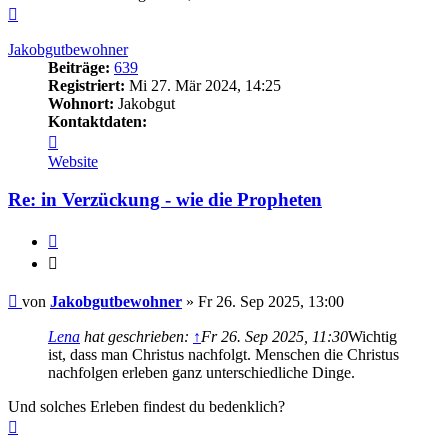
Nach
oben
Jakobgutbewohner
Beiträge:
639
Registriert:
Mi 27. Mär 2024, 14:25
Wohnort:
Jakobgut
Kontaktdaten:
Kontaktdaten
von
Website
Jakobgutbewohner
Re: in Verzückung - wie die Propheten
Zitieren
Zitieren
Beitrag
von
Jakobgutbewohner
»
Fr 26. Sep 2025, 13:00
Lena
hat geschrieben:
↑
Fr 26. Sep 2025, 11:30
Wichtig
ist, dass man Christus nachfolgt. Menschen die Christus
nachfolgen erleben ganz unterschiedliche Dinge.
Und solches Erleben findest du bedenklich?
Nach
oben