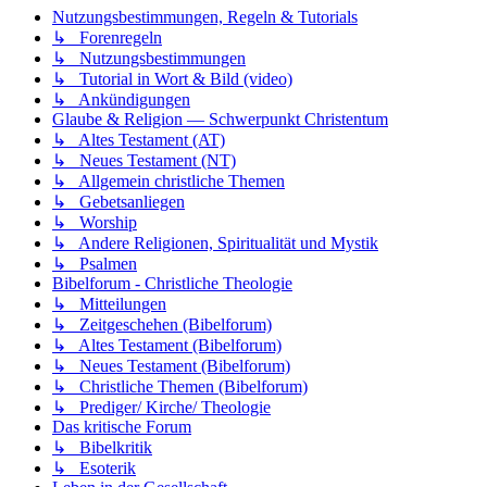
Nutzungsbestimmungen, Regeln & Tutorials
↳ Forenregeln
↳ Nutzungsbestimmungen
↳ Tutorial in Wort & Bild (video)
↳ Ankündigungen
Glaube & Religion — Schwerpunkt Christentum
↳ Altes Testament (AT)
↳ Neues Testament (NT)
↳ Allgemein christliche Themen
↳ Gebetsanliegen
↳ Worship
↳ Andere Religionen, Spiritualität und Mystik
↳ Psalmen
Bibelforum - Christliche Theologie
↳ Mitteilungen
↳ Zeitgeschehen (Bibelforum)
↳ Altes Testament (Bibelforum)
↳ Neues Testament (Bibelforum)
↳ Christliche Themen (Bibelforum)
↳ Prediger/ Kirche/ Theologie
Das kritische Forum
↳ Bibelkritik
↳ Esoterik