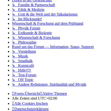
Leben in der Gesellschaft
↳ Familie & Partnerschaft
↳ Ethik & Medizin
↳ Gott & die Welt und der Säkularismus
↳ Im Blickpunkt!
Wissenschaft & Forschung auf dem Prüfstand
↳ Physik Forum
↳ Erdkunde & Biologie
↳ Wissenschaft & Forschung
↳ Philosophie
Rund um das Forum — Information, Spass, Support
↳ Vorstellung
↳ Musik
↳ Smalltalk
↳ Kunstcafé
↳ Hilfe!!!!
↳ Test-Forum
↳ Off Topic
↳ Andere Religionen, Spiritualität und Mystik
Foren-Übersicht
Aktive Themen
Alle Zeiten sind
UTC+02:00
Alle Cookies löschen
Datenschutzerklärung