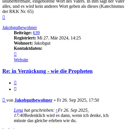
unübertreffbare, eingeborene Wort des Vaters. In ihm sagt der Vater
alles, und es wird kein anderes Wort geben als dieses (Katechismus
der RKK Nr. 65)
Nach
oben
Jakobgutbewohner
Beiträge:
639
Registriert:
Mi 27. Mär 2024, 14:25
Wohnort:
Jakobgut
Kontaktdaten:
Kontaktdaten
von
Website
Jakobgutbewohner
Re: in Verzückung - wie die Propheten
Zitieren
Zitieren
Beitrag
von
Jakobgutbewohner
»
Fr 26. Sep 2025, 17:50
Lena
hat geschrieben:
↑
Fr 26. Sep 2025,
17:40
Bedenklich wird es dann, wenn ich denke, ich
müsste das gleiche erleben wie du.