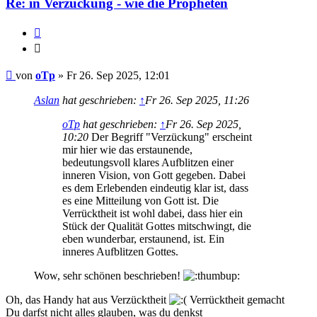
Re: in Verzückung - wie die Propheten
Zitieren
Zitieren
Beitrag
von
oTp
»
Fr 26. Sep 2025, 12:01
Aslan
hat geschrieben:
↑
Fr 26. Sep 2025, 11:26
oTp
hat geschrieben:
↑
Fr 26. Sep 2025,
10:20
Der Begriff "Verzückung" erscheint
mir hier wie das erstaunende,
bedeutungsvoll klares Aufblitzen einer
inneren Vision, von Gott gegeben. Dabei
es dem Erlebenden eindeutig klar ist, dass
es eine Mitteilung von Gott ist. Die
Verrücktheit ist wohl dabei, dass hier ein
Stück der Qualität Gottes mitschwingt, die
eben wunderbar, erstaunend, ist. Ein
inneres Aufblitzen Gottes.
Wow, sehr schönen beschrieben!
Oh, das Handy hat aus Verzücktheit
Verrücktheit gemacht
Du darfst nicht alles glauben, was du denkst