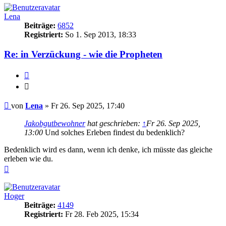
Lena
Beiträge:
6852
Registriert:
So 1. Sep 2013, 18:33
Re: in Verzückung - wie die Propheten
Zitieren
Zitieren
Beitrag
von
Lena
»
Fr 26. Sep 2025, 17:40
Jakobgutbewohner
hat geschrieben:
↑
Fr 26. Sep 2025,
13:00
Und solches Erleben findest du bedenklich?
Bedenklich wird es dann, wenn ich denke, ich müsste das gleiche
erleben wie du.
Nach
oben
Hoger
Beiträge:
4149
Registriert:
Fr 28. Feb 2025, 15:34