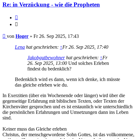
Re: in Verzückung - wie die Propheten
Zitieren
Zitieren
Beitrag
von
Hoger
»
Fr 26. Sep 2025, 17:43
Lena
hat geschrieben:
↑
Fr 26. Sep 2025, 17:40
Jakobgutbewohner
hat geschrieben:
↑
Fr
26. Sep 2025, 13:00
Und solches Erleben
findest du bedenklich?
Bedenklich wird es dann, wenn ich denke, ich müsste
das gleiche erleben wie du.
In Exerzitien (über ein Wochenende oder länger) wird über die
gegenseitige Erfahrung mit biblischen Texten, oder Texten der
Kirchenväter gesprochen und es ist erstaunlich wie unterschiedlich
die persönlichen Erfahrungen und Umsetzungen dann ins Leben
sind.
Keiner muss das Gleiche erleben
Christus, der menschgewordene Sohn Gottes, ist das vollkommene,