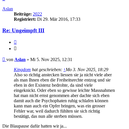
oben
Aslan
Beiträge:
2022
Registriert:
Di 29. Mär 2016, 17:33
Re: Ungeimpft III
Zitieren
Zitieren
Beitrag
von
Aslan
»
Mi 5. Nov 2025, 12:31
Kingdom
hat geschrieben:
↑
Mo 3. Nov 2025, 18:29
Also so richtig anstecken liessen sie ja nicht viele aber
als man Ihnen eben die Freiheitsrechte entzog und sie
eben in der Existenz bedrohte, da sind viele
eingeknickt. Oder eben so gewisse leichte Massnahmen
hat man nicht ernst genommen aber dachte sich eben
damit auch die Psychophaten ruhig schlafen können
kann man auch ein Opfer bringen, was ein grosser
Fehler war, weil dadurch fühlten sie sich richtig
bestätigt, das nun alle sterben müssen.
Die Blaupause dafür hatten wir ja...