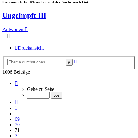
Community für Menschen auf der Suche nach Gott
Ungeimpft III
Antworten
Druckansicht
Erweiterte
Suche
Suche
1006 Beiträge
Seite
71
Gehe zu Seite:
von
101
Vorherige
1
…
69
70
71
72