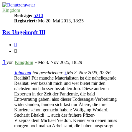
Kingdom
Beiträge:
5210
Registriert:
Mo 20. Mai 2013, 18:25
Re: Ungeimpft III
Zitieren
Zitieren
Beitrag
von
Kingdom
»
Mo 3. Nov 2025, 18:29
Johncom
hat geschrieben:
↑
Mo 3. Nov 2025, 02:26
Realität? Für manche Materialisten ist die naheliegende
Realität: wer bezahlt mich und wer bietet mir den
nächsten noch besser bezahlten Job. Diese anderen
Experten in der Zeit der Pandemie, die bald
Entwarnung gaben, also dieser Todesangst-Verbreitung
widerstanden, fanden sich fast nur Ältere, die ihre
Karriere schon gemacht haben: Wolfgang Wodard,
Sucharit Bhakdi .... auch der frühere Pfizer-
Vizepräsident Michael Yeadon. Keiner von denen muss
morgen nochmal zu Arbeitsamt, die haben ausgesorgt.