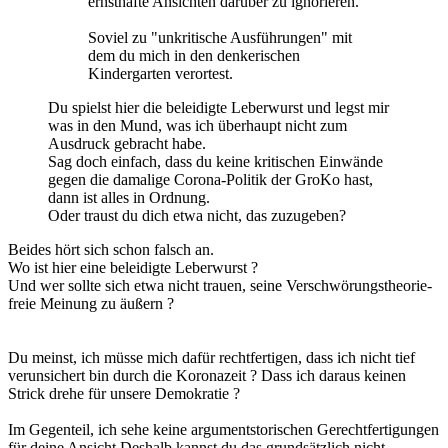
ernsthafte Ansichten darüber zu ignorieren.
Soviel zu "unkritische Ausführungen" mit
dem du mich in den denkerischen
Kindergarten verortest.
Du spielst hier die beleidigte Leberwurst und legst mir
was in den Mund, was ich überhaupt nicht zum
Ausdruck gebracht habe.
Sag doch einfach, dass du keine kritischen Einwände
gegen die damalige Corona-Politik der GroKo hast,
dann ist alles in Ordnung.
Oder traust du dich etwa nicht, das zuzugeben?
Beides hört sich schon falsch an.
Wo ist hier eine beleidigte Leberwurst ?
Und wer sollte sich etwa nicht trauen, seine Verschwörungstheorie-
freie Meinung zu äußern ?
Du meinst, ich müsse mich dafür rechtfertigen, dass ich nicht tief
verunsichert bin durch die Koronazeit ? Dass ich daraus keinen
Strick drehe für unsere Demokratie ?
Im Gegenteil, ich sehe keine argumentstorischen Gerechtfertigungen
für deine Ansicht.Deshalb kannst du das grundsätzlich nicht.