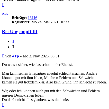
Nach
oben
oTp
Beiträge:
13116
Registriert:
Mo 24. Mai 2021, 10:33
Re: Ungeimpft III
Zitieren
Zitieren
Beitrag
von
oTp
»
Mo 3. Nov 2025, 08:31
Du weisst sicher, wie das schon in der Ehe ist.
Man kann seinen Ehepartner absolut schlecht machen. Andere
könnten gut mit ihm leben, Mit ihren Fehlern und Schwächen
kämen sie gut trotzdem klar. Also kein Grund, ihn schlecht zu reden.
Wir, oder ich, können auch gut mit den Schwächen und Fehlern
unserer Demokratien leben.
Du darfst nicht alles glauben, was du denkst
Nach
oben