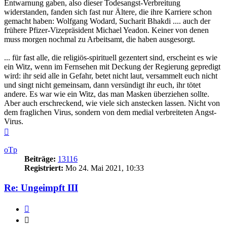
Entwarnung gaben, also dieser Todesangst-Verbreitung
widerstanden, fanden sich fast nur Ältere, die ihre Karriere schon
gemacht haben: Wolfgang Wodard, Sucharit Bhakdi .... auch der
frühere Pfizer-Vizepräsident Michael Yeadon. Keiner von denen
muss morgen nochmal zu Arbeitsamt, die haben ausgesorgt.
... für fast alle, die religiös-spirituell gezentert sind, erscheint es wie
ein Witz, wenn im Fernsehen mit Deckung der Regierung gepredigt
wird: ihr seid alle in Gefahr, betet nicht laut, versammelt euch nicht
und singt nicht gemeinsam, dann versündigt ihr euch, ihr tötet
andere. Es war wie ein Witz, das man Masken überziehen sollte.
Aber auch erschreckend, wie viele sich anstecken lassen. Nicht von
dem fraglichen Virus, sondern von dem medial verbreiteten Angst-
Virus.
Nach
oben
oTp
Beiträge:
13116
Registriert:
Mo 24. Mai 2021, 10:33
Re: Ungeimpft III
Zitieren
Zitieren