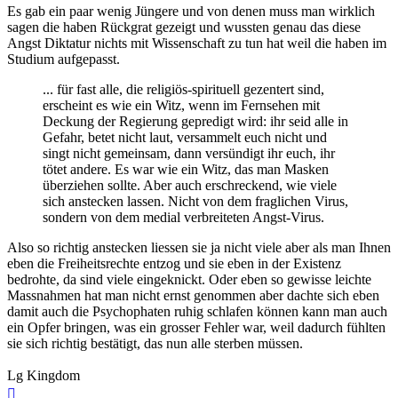
Es gab ein paar wenig Jüngere und von denen muss man wirklich
sagen die haben Rückgrat gezeigt und wussten genau das diese
Angst Diktatur nichts mit Wissenschaft zu tun hat weil die haben im
Studium aufgepasst.
... für fast alle, die religiös-spirituell gezentert sind,
erscheint es wie ein Witz, wenn im Fernsehen mit
Deckung der Regierung gepredigt wird: ihr seid alle in
Gefahr, betet nicht laut, versammelt euch nicht und
singt nicht gemeinsam, dann versündigt ihr euch, ihr
tötet andere. Es war wie ein Witz, das man Masken
überziehen sollte. Aber auch erschreckend, wie viele
sich anstecken lassen. Nicht von dem fraglichen Virus,
sondern von dem medial verbreiteten Angst-Virus.
Also so richtig anstecken liessen sie ja nicht viele aber als man Ihnen
eben die Freiheitsrechte entzog und sie eben in der Existenz
bedrohte, da sind viele eingeknickt. Oder eben so gewisse leichte
Massnahmen hat man nicht ernst genommen aber dachte sich eben
damit auch die Psychophaten ruhig schlafen können kann man auch
ein Opfer bringen, was ein grosser Fehler war, weil dadurch fühlten
sie sich richtig bestätigt, das nun alle sterben müssen.
Lg Kingdom
Nach