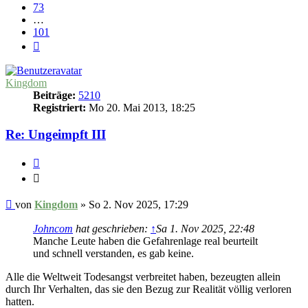
73
…
101
Nächste
Kingdom
Beiträge:
5210
Registriert:
Mo 20. Mai 2013, 18:25
Re: Ungeimpft III
Zitieren
Zitieren
Beitrag
von
Kingdom
»
So 2. Nov 2025, 17:29
Johncom
hat geschrieben:
↑
Sa 1. Nov 2025, 22:48
Manche Leute haben die Gefahrenlage real beurteilt
und schnell verstanden, es gab keine.
Alle die Weltweit Todesangst verbreitet haben, bezeugten allein
durch Ihr Verhalten, das sie den Bezug zur Realität völlig verloren
hatten.