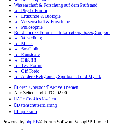
Wissenschaft & Forschung auf dem Prüfstand
↳ Physik Forum
↳ Erdkunde & Biologie
↳ Wissenschaft & Forschung
↳ Philosophie
Rund um das Forum — Information, Spass, Support
↳ Vorstellung
↳ Musik
↳ Smalltalk
↳ Kunstcafé
↳ Hilfe!!!!
↳ Test-Forum
↳ Off Topic
↳ Andere Religionen, Spiritualität und Mystik
Foren-Übersicht
Aktive Themen
Alle Zeiten sind
UTC+02:00
Alle Cookies löschen
Datenschutzerklärung
Impressum
Powered by
phpBB
® Forum Software © phpBB Limited