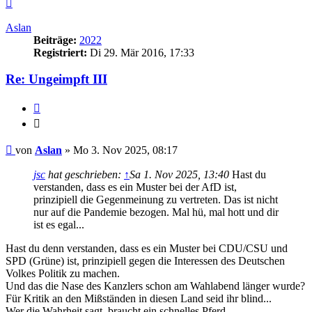
Nach
oben
Aslan
Beiträge:
2022
Registriert:
Di 29. Mär 2016, 17:33
Re: Ungeimpft III
Zitieren
Zitieren
Beitrag
von
Aslan
»
Mo 3. Nov 2025, 08:17
jsc
hat geschrieben:
↑
Sa 1. Nov 2025, 13:40
Hast du
verstanden, dass es ein Muster bei der AfD ist,
prinzipiell die Gegenmeinung zu vertreten. Das ist nicht
nur auf die Pandemie bezogen. Mal hü, mal hott und dir
ist es egal...
Hast du denn verstanden, dass es ein Muster bei CDU/CSU und
SPD (Grüne) ist, prinzipiell gegen die Interessen des Deutschen
Volkes Politik zu machen.
Und das die Nase des Kanzlers schon am Wahlabend länger wurde?
Für Kritik an den Mißständen in diesen Land seid ihr blind...
Wer die Wahrheit sagt, braucht ein schnelles Pferd