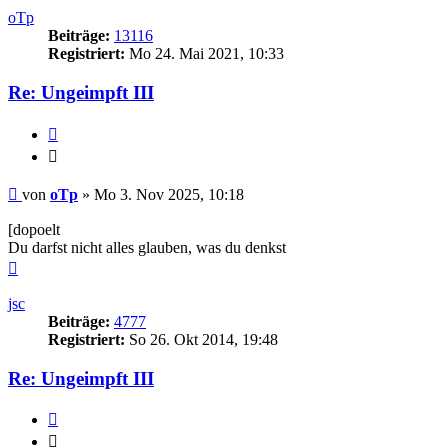
oTp
Beiträge:
13116
Registriert:
Mo 24. Mai 2021, 10:33
Re: Ungeimpft III
Zitieren
Zitieren
Beitrag
von
oTp
»
Mo 3. Nov 2025, 10:18
[dopoelt
Du darfst nicht alles glauben, was du denkst
Nach
oben
jsc
Beiträge:
4777
Registriert:
So 26. Okt 2014, 19:48
Re: Ungeimpft III
Zitieren
Zitieren