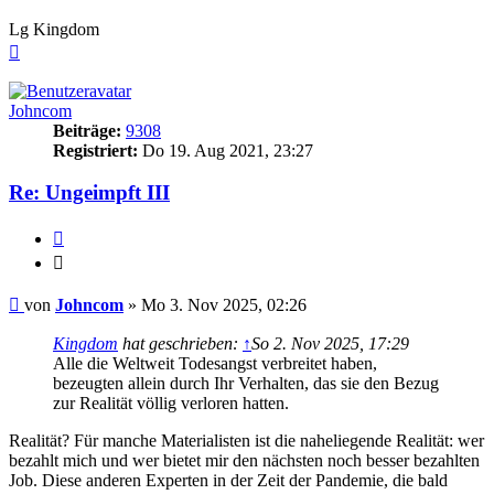
Lg Kingdom
Nach
oben
Johncom
Beiträge:
9308
Registriert:
Do 19. Aug 2021, 23:27
Re: Ungeimpft III
Zitieren
Zitieren
Beitrag
von
Johncom
»
Mo 3. Nov 2025, 02:26
Kingdom
hat geschrieben:
↑
So 2. Nov 2025, 17:29
Alle die Weltweit Todesangst verbreitet haben,
bezeugten allein durch Ihr Verhalten, das sie den Bezug
zur Realität völlig verloren hatten.
Realität? Für manche Materialisten ist die naheliegende Realität: wer
bezahlt mich und wer bietet mir den nächsten noch besser bezahlten
Job. Diese anderen Experten in der Zeit der Pandemie, die bald