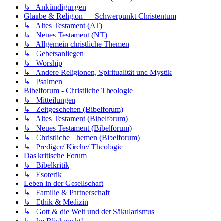
↳ Ankündigungen
Glaube & Religion — Schwerpunkt Christentum
↳ Altes Testament (AT)
↳ Neues Testament (NT)
↳ Allgemein christliche Themen
↳ Gebetsanliegen
↳ Worship
↳ Andere Religionen, Spiritualität und Mystik
↳ Psalmen
Bibelforum - Christliche Theologie
↳ Mitteilungen
↳ Zeitgeschehen (Bibelforum)
↳ Altes Testament (Bibelforum)
↳ Neues Testament (Bibelforum)
↳ Christliche Themen (Bibelforum)
↳ Prediger/ Kirche/ Theologie
Das kritische Forum
↳ Bibelkritik
↳ Esoterik
Leben in der Gesellschaft
↳ Familie & Partnerschaft
↳ Ethik & Medizin
↳ Gott & die Welt und der Säkularismus
↳ Im Blickpunkt!