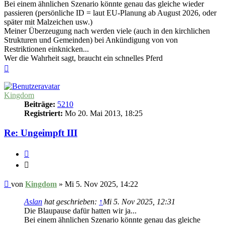
Bei einem ähnlichen Szenario könnte genau das gleiche wieder
passieren (persönliche ID = laut EU-Planung ab August 2026, oder
später mit Malzeichen usw.)
Meiner Überzeugung nach werden viele (auch in den kirchlichen
Strukturen und Gemeinden) bei Ankündigung von von
Restriktionen einknicken...
Wer die Wahrheit sagt, braucht ein schnelles Pferd
Nach
oben
Kingdom
Beiträge:
5210
Registriert:
Mo 20. Mai 2013, 18:25
Re: Ungeimpft III
Zitieren
Zitieren
Beitrag
von
Kingdom
»
Mi 5. Nov 2025, 14:22
Aslan
hat geschrieben:
↑
Mi 5. Nov 2025, 12:31
Die Blaupause dafür hatten wir ja...
Bei einem ähnlichen Szenario könnte genau das gleiche