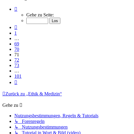
Seite
71
Gehe zu Seite:
von
101
Vorherige
1
…
69
70
71
72
73
…
101
Nächste
Zurück zu „Ethik & Medizin“
Gehe zu
Nutzungsbestimmungen, Regeln & Tutorials
↳ Forenregeln
↳ Nutzungsbestimmungen
↳ Tutorial in Wort & Bild (video)