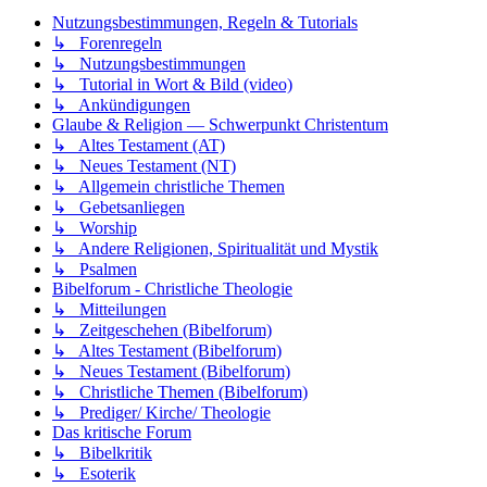
Nutzungsbestimmungen, Regeln & Tutorials
↳ Forenregeln
↳ Nutzungsbestimmungen
↳ Tutorial in Wort & Bild (video)
↳ Ankündigungen
Glaube & Religion — Schwerpunkt Christentum
↳ Altes Testament (AT)
↳ Neues Testament (NT)
↳ Allgemein christliche Themen
↳ Gebetsanliegen
↳ Worship
↳ Andere Religionen, Spiritualität und Mystik
↳ Psalmen
Bibelforum - Christliche Theologie
↳ Mitteilungen
↳ Zeitgeschehen (Bibelforum)
↳ Altes Testament (Bibelforum)
↳ Neues Testament (Bibelforum)
↳ Christliche Themen (Bibelforum)
↳ Prediger/ Kirche/ Theologie
Das kritische Forum
↳ Bibelkritik
↳ Esoterik