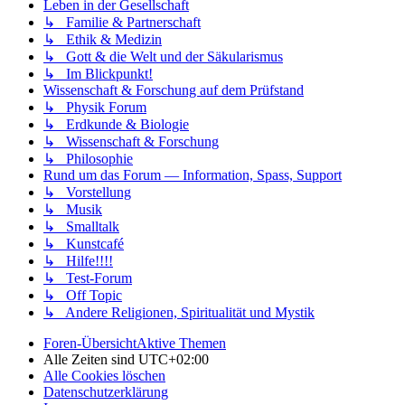
Leben in der Gesellschaft
↳ Familie & Partnerschaft
↳ Ethik & Medizin
↳ Gott & die Welt und der Säkularismus
↳ Im Blickpunkt!
Wissenschaft & Forschung auf dem Prüfstand
↳ Physik Forum
↳ Erdkunde & Biologie
↳ Wissenschaft & Forschung
↳ Philosophie
Rund um das Forum — Information, Spass, Support
↳ Vorstellung
↳ Musik
↳ Smalltalk
↳ Kunstcafé
↳ Hilfe!!!!
↳ Test-Forum
↳ Off Topic
↳ Andere Religionen, Spiritualität und Mystik
Foren-Übersicht
Aktive Themen
Alle Zeiten sind
UTC+02:00
Alle Cookies löschen
Datenschutzerklärung