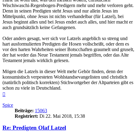
Wischiwaschi-Regenbogen-Predigern mehr und mehr verloren geht.
Denn in seinen Predigten steht Jesus und nur allein Jesus im
Mittelpunkt, ohne Jesus ist nichts verhandelbar (für Latzel), bei
Jesus beginnt alles und bei Jesus endet auch alles, und hier macht er
auch grundsätzlich keine Gefangenen.
Oder anders gesagt, wer sich vor Latzels angeblich so streng und
hart ausformulierten Predigten die Hosen vollscheißt, oder dem es
vor den harten Wahrheiten seiner Botscchaften graumelt und gruselt,
der hat weder das Neue Testament jemals begriffen, oder das Alte
Testament jemals wirklich gelesen.
Mögen die Latzels in dieser Welt mehr Gehör finden, denn der
konsumistisch verpesteten Wohlstandsevangelisten und christlich
(natürlich politisch korrekten) Stichwortgeber der Altparteien gibt es
schon zu viele in Deutschland.
Nach
oben
Spice
Beiträge:
15063
Registriert:
Di 22. Mai 2018, 15:38
Re: Predigten Olaf Latzel