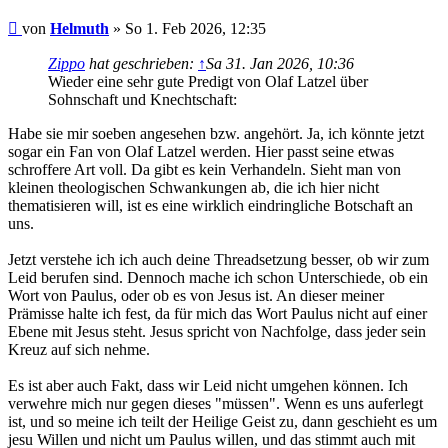
Beitrag
von
Helmuth
»
So 1. Feb 2026, 12:35
Zippo
hat geschrieben:
↑
Sa 31. Jan 2026, 10:36
Wieder eine sehr gute Predigt von Olaf Latzel über
Sohnschaft und Knechtschaft:
Habe sie mir soeben angesehen bzw. angehört. Ja, ich könnte jetzt
sogar ein Fan von Olaf Latzel werden. Hier passt seine etwas
schroffere Art voll. Da gibt es kein Verhandeln. Sieht man von
kleinen theologischen Schwankungen ab, die ich hier nicht
thematisieren will, ist es eine wirklich eindringliche Botschaft an
uns.
Jetzt verstehe ich ich auch deine Threadsetzung besser, ob wir zum
Leid berufen sind. Dennoch mache ich schon Unterschiede, ob ein
Wort von Paulus, oder ob es von Jesus ist. An dieser meiner
Prämisse halte ich fest, da für mich das Wort Paulus nicht auf einer
Ebene mit Jesus steht. Jesus spricht von Nachfolge, dass jeder sein
Kreuz auf sich nehme.
Es ist aber auch Fakt, dass wir Leid nicht umgehen können. Ich
verwehre mich nur gegen dieses "müssen". Wenn es uns auferlegt
ist, und so meine ich teilt der Heilige Geist zu, dann geschieht es um
jesu Willen und nicht um Paulus willen, und das stimmt auch mit