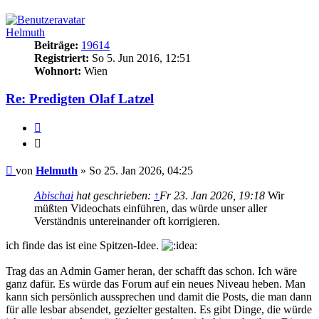
oben
Helmuth
Beiträge:
19614
Registriert:
So 5. Jun 2016, 12:51
Wohnort:
Wien
Re: Predigten Olaf Latzel
Zitieren
Zitieren
Beitrag
von
Helmuth
»
So 25. Jan 2026, 04:25
Abischai
hat geschrieben:
↑
Fr 23. Jan 2026, 19:18
Wir
müßten Videochats einführen, das würde unser aller
Verständnis untereinander oft korrigieren.
ich finde das ist eine Spitzen-Idee.
Trag das an Admin Gamer heran, der schafft das schon. Ich wäre
ganz dafür. Es würde das Forum auf ein neues Niveau heben. Man
kann sich persönlich aussprechen und damit die Posts, die man dann
für alle lesbar absendet, gezielter gestalten. Es gibt Dinge, die würde