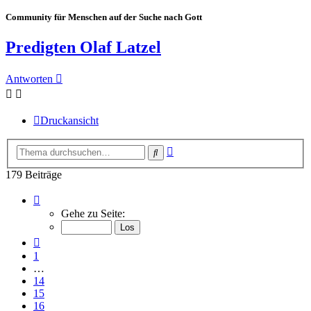
Community für Menschen auf der Suche nach Gott
Predigten Olaf Latzel
Antworten
Druckansicht
Erweiterte
Suche
Suche
179 Beiträge
Seite
18
Gehe zu Seite:
von
18
Vorherige
1
…
14
15
16