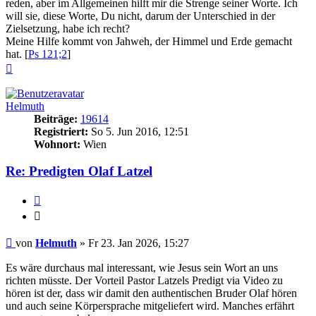
reden, aber im Allgemeinen hilft mir die Strenge seiner Worte. Ich
will sie, diese Worte, Du nicht, darum der Unterschied in der
Zielsetzung, habe ich recht?
Meine Hilfe kommt von Jahweh, der Himmel und Erde gemacht
hat. [
Ps 121;2
]
Nach
oben
Helmuth
Beiträge:
19614
Registriert:
So 5. Jun 2016, 12:51
Wohnort:
Wien
Re: Predigten Olaf Latzel
Zitieren
Zitieren
Beitrag
von
Helmuth
»
Fr 23. Jan 2026, 15:27
Es wäre durchaus mal interessant, wie Jesus sein Wort an uns
richten müsste. Der Vorteil Pastor Latzels Predigt via Video zu
hören ist der, dass wir damit den authentischen Bruder Olaf hören
und auch seine Körpersprache mitgeliefert wird. Manches erfährt