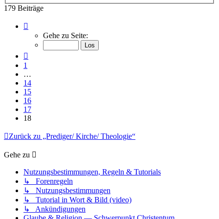
179 Beiträge
Seite
18
Gehe zu Seite:
von
18
Vorherige
1
…
14
15
16
17
18
Zurück zu „Prediger/ Kirche/ Theologie“
Gehe zu
Nutzungsbestimmungen, Regeln & Tutorials
↳ Forenregeln
↳ Nutzungsbestimmungen
↳ Tutorial in Wort & Bild (video)
↳ Ankündigungen
Glaube & Religion — Schwerpunkt Christentum