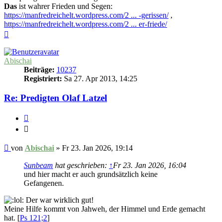
Das
ist wahrer Frieden und Segen:
https://manfredreichelt.wordpress.com/2 ... -gerissen/
,
https://manfredreichelt.wordpress.com/2 ... er-friede/
Nach
oben
Abischai
Beiträge:
10237
Registriert:
Sa 27. Apr 2013, 14:25
Re: Predigten Olaf Latzel
Zitieren
Zitieren
Beitrag
von
Abischai
»
Fr 23. Jan 2026, 19:14
Sunbeam
hat geschrieben:
↑
Fr 23. Jan 2026, 16:04
und hier macht er auch grundsätzlich keine
Gefangenen.
Der war wirklich gut!
Meine Hilfe kommt von Jahweh, der Himmel und Erde gemacht
hat. [
Ps 121;2
]