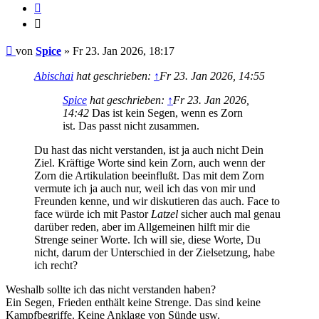
Zitieren
Zitieren
Beitrag
von
Spice
»
Fr 23. Jan 2026, 18:17
Abischai
hat geschrieben:
↑
Fr 23. Jan 2026, 14:55
Spice
hat geschrieben:
↑
Fr 23. Jan 2026,
14:42
Das ist kein Segen, wenn es Zorn
ist. Das passt nicht zusammen.
Du hast das nicht verstanden, ist ja auch nicht Dein
Ziel. Kräftige Worte sind kein Zorn, auch wenn der
Zorn die Artikulation beeinflußt. Das mit dem Zorn
vermute ich ja auch nur, weil ich das von mir und
Freunden kenne, und wir diskutieren das auch. Face to
face würde ich mit Pastor
Latzel
sicher auch mal genau
darüber reden, aber im Allgemeinen hilft mir die
Strenge seiner Worte. Ich will sie, diese Worte, Du
nicht, darum der Unterschied in der Zielsetzung, habe
ich recht?
Weshalb sollte ich das nicht verstanden haben?
Ein Segen, Frieden enthält keine Strenge. Das sind keine
Kampfbegriffe. Keine Anklage von Sünde usw.