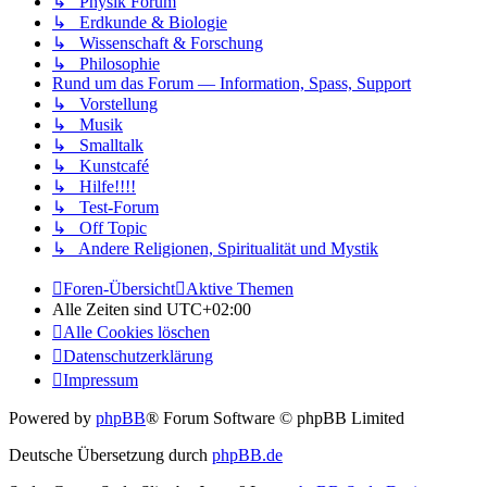
↳ Physik Forum
↳ Erdkunde & Biologie
↳ Wissenschaft & Forschung
↳ Philosophie
Rund um das Forum — Information, Spass, Support
↳ Vorstellung
↳ Musik
↳ Smalltalk
↳ Kunstcafé
↳ Hilfe!!!!
↳ Test-Forum
↳ Off Topic
↳ Andere Religionen, Spiritualität und Mystik
Foren-Übersicht
Aktive Themen
Alle Zeiten sind
UTC+02:00
Alle Cookies löschen
Datenschutzerklärung
Impressum
Powered by
phpBB
® Forum Software © phpBB Limited
Deutsche Übersetzung durch
phpBB.de