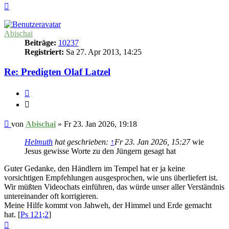
Nach
oben
Abischai
Beiträge:
10237
Registriert:
Sa 27. Apr 2013, 14:25
Re: Predigten Olaf Latzel
Zitieren
Zitieren
Beitrag
von
Abischai
»
Fr 23. Jan 2026, 19:18
Helmuth
hat geschrieben:
↑
Fr 23. Jan 2026, 15:27
wie
Jesus gewisse Worte zu den Jüngern gesagt hat
Guter Gedanke, den Händlern im Tempel hat er ja keine
vorsichtigen Empfehlungen ausgesprochen, wie uns überliefert ist.
Wir müßten Videochats einführen, das würde unser aller Verständnis
untereinander oft korrigieren.
Meine Hilfe kommt von Jahweh, der Himmel und Erde gemacht
hat. [
Ps 121;2
]
Nach