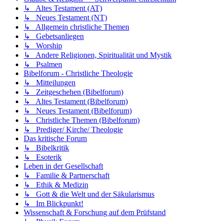
↳ Altes Testament (AT)
↳ Neues Testament (NT)
↳ Allgemein christliche Themen
↳ Gebetsanliegen
↳ Worship
↳ Andere Religionen, Spiritualität und Mystik
↳ Psalmen
Bibelforum - Christliche Theologie
↳ Mitteilungen
↳ Zeitgeschehen (Bibelforum)
↳ Altes Testament (Bibelforum)
↳ Neues Testament (Bibelforum)
↳ Christliche Themen (Bibelforum)
↳ Prediger/ Kirche/ Theologie
Das kritische Forum
↳ Bibelkritik
↳ Esoterik
Leben in der Gesellschaft
↳ Familie & Partnerschaft
↳ Ethik & Medizin
↳ Gott & die Welt und der Säkularismus
↳ Im Blickpunkt!
Wissenschaft & Forschung auf dem Prüfstand