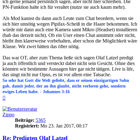
ich gerne jemand persönlich sagen, aber nicht hier schreiben. Die
PN-Funktion halte ich für veraltet (nutze sie auch kaum mehr).
Als Mod kannst du dann auch Leute zum Chat beordern, wenn sie
sich hier unnötig wegen Pipifax-Scheiß in die Haare bekommen. Ich
würde mir dann auch eine Kamera samt Mikro (Headset) installieren
(hab das derzeit nicht). Ob ein User einen Chat annimmt oder nicht,
bleibt ihm klarerweise vorbehalten, aber schon die Möglichkeit wäre
Klasse. Wir zwei hätten das öfter nötig.
Das war OT, aber zum Thema ließe sich sagen Olaf Latzel predigt
ja auch öffentlich und versteckt dabei nicht sein Gesicht. Ohne dies
könnten wir bestimmte Aussagen hier gar nicht tätigen. Live is life,
das singt nicht nur Opus, es ist vor allem eine Tatsache.
So sehr hat Gott die Welt geliebt, dass er seinen einzigartigen Sohn
gab, damit jeder, der an ihn glaubt, nicht verloren gehe, sondern
ewiges Leben habe. - Johannes 3:16
Nach
oben
Zippo
Beiträge:
5365
Registriert:
Mo 23. Jan 2017, 00:17
Re: Predigten Olaf Latzel