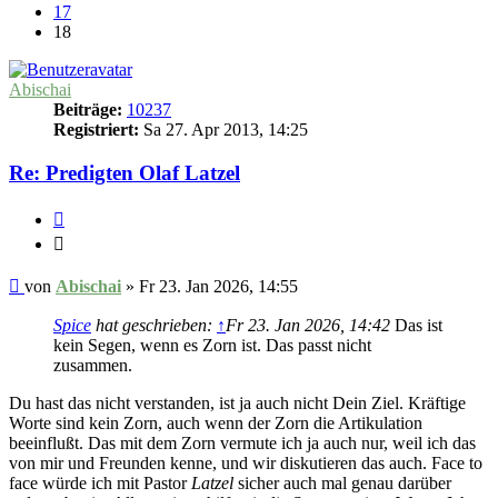
17
18
Abischai
Beiträge:
10237
Registriert:
Sa 27. Apr 2013, 14:25
Re: Predigten Olaf Latzel
Zitieren
Zitieren
Beitrag
von
Abischai
»
Fr 23. Jan 2026, 14:55
Spice
hat geschrieben:
↑
Fr 23. Jan 2026, 14:42
Das ist
kein Segen, wenn es Zorn ist. Das passt nicht
zusammen.
Du hast das nicht verstanden, ist ja auch nicht Dein Ziel. Kräftige
Worte sind kein Zorn, auch wenn der Zorn die Artikulation
beeinflußt. Das mit dem Zorn vermute ich ja auch nur, weil ich das
von mir und Freunden kenne, und wir diskutieren das auch. Face to
face würde ich mit Pastor
Latzel
sicher auch mal genau darüber