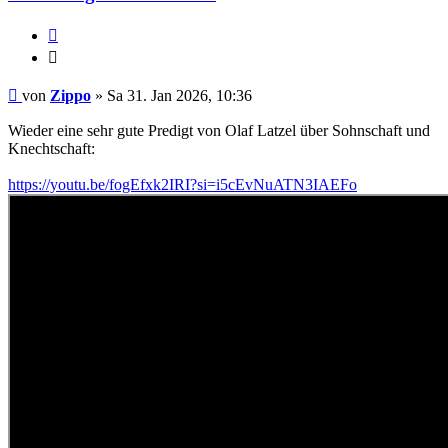
Zitieren
Zitieren
Beitrag
von
Zippo
»
Sa 31. Jan 2026, 10:36
Wieder eine sehr gute Predigt von Olaf Latzel über Sohnschaft und
Knechtschaft:
https://youtu.be/fogEfxk2IRI?si=i5cEvNuATN3IAEFo