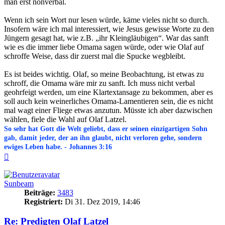
man erst nonverbal.
Wenn ich sein Wort nur lesen würde, käme vieles nicht so durch.
Insofern wäre ich mal interessiert, wie Jesus gewisse Worte zu den
Jüngern gesagt hat, wie z.B. „ihr Kleingläubigen“. War das sanft
wie es die immer liebe Omama sagen würde, oder wie Olaf auf
schroffe Weise, dass dir zuerst mal die Spucke wegbleibt.
Es ist beides wichtig. Olaf, so meine Beobachtung, ist etwas zu
schroff, die Omama wäre mir zu sanft. Ich muss nicht verbal
geohrfeigt werden, um eine Klartextansage zu bekommen, aber es
soll auch kein weinerliches Omama-Lamentieren sein, die es nicht
mal wagt einer Fliege etwas anzutun. Müsste ich aber dazwischen
wählen, fiele die Wahl auf Olaf Latzel.
So sehr hat Gott die Welt geliebt, dass er seinen einzigartigen Sohn
gab, damit jeder, der an ihn glaubt, nicht verloren gehe, sondern
ewiges Leben habe. - Johannes 3:16
Nach
oben
Sunbeam
Beiträge:
3483
Registriert:
Di 31. Dez 2019, 14:46
Re: Predigten Olaf Latzel