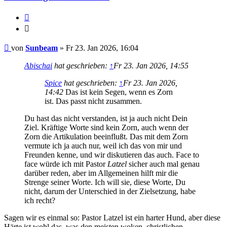
Zitieren
Zitieren
Beitrag
von
Sunbeam
»
Fr 23. Jan 2026, 16:04
Abischai
hat geschrieben:
↑
Fr 23. Jan 2026, 14:55
Spice
hat geschrieben:
↑
Fr 23. Jan 2026,
14:42
Das ist kein Segen, wenn es Zorn
ist. Das passt nicht zusammen.
Du hast das nicht verstanden, ist ja auch nicht Dein
Ziel. Kräftige Worte sind kein Zorn, auch wenn der
Zorn die Artikulation beeinflußt. Das mit dem Zorn
vermute ich ja auch nur, weil ich das von mir und
Freunden kenne, und wir diskutieren das auch. Face to
face würde ich mit Pastor
Latzel
sicher auch mal genau
darüber reden, aber im Allgemeinen hilft mir die
Strenge seiner Worte. Ich will sie, diese Worte, Du
nicht, darum der Unterschied in der Zielsetzung, habe
ich recht?
Sagen wir es einmal so: Pastor Latzel ist ein harter Hund, aber diese
Härte ist wohl das, was den meisten woken, christlichen