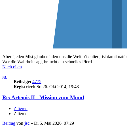
Aber "jeden Mist glauben" den uns die Welt päsentiert, ist damit natür
Wer die Wahrheit sagt, braucht ein schnelles Pferd
Nach oben
jsc
Beiträge:
4775
Registriert:
So 26. Okt 2014, 19:48
Re: Artemis II - Mission zum Mond
Zitieren
Zitieren
Beitrag
von
jsc
»
Di 5. Mai 2026, 07:29