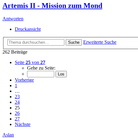
Artemis II - Mission zum Mond
Antworten
Druckansicht
Erweiterte Suche
Suche
262 Beiträge
Seite
25
von
27
Gehe zu Seite:
Vorherige
1
…
23
24
25
26
27
Nächste
Aslan