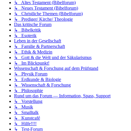
↳ Altes Testament (Bibelforum)
↳ Neues Testament (Bibelforum)
↳ Christliche Themen (Bibelforum)
↳ Prediger/ Kirche/ Theologie
Das kritische Forum
↳ Bibelkritik
↳ Esoterik
Leben in der Gesellschaft
↳ Familie & Partnerschaft
↳ Ethik & Medizin
↳ Gott & die Welt und der Säkularismus
↳ Im Blickpunkt!
Wissenschaft & Forschung auf dem Prüfstand
↳ Physik Forum
↳ Erdkunde & Biologie
↳ Wissenschaft & Forschung
↳ Philosophie
Rund um das Forum — Information, Spass, Support
↳ Vorstellung
↳ Musik
↳ Smalltalk
↳ Kunstcafé
↳ Hilfe!!!!
↳ Test-Forum