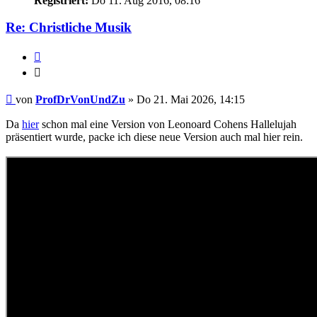
Registriert:
Do 11. Aug 2016, 08:16
Re: Christliche Musik
Zitieren
Zitieren
Beitrag
von
ProfDrVonUndZu
»
Do 21. Mai 2026, 14:15
Da
hier
schon mal eine Version von Leonoard Cohens Hallelujah
präsentiert wurde, packe ich diese neue Version auch mal hier rein.