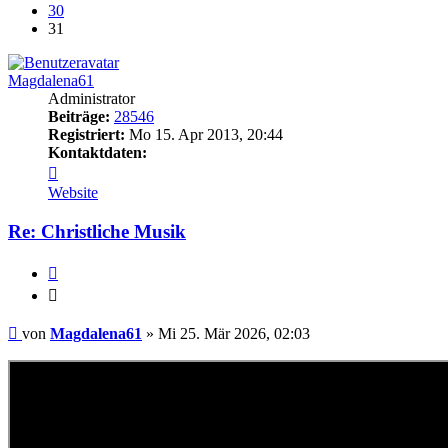
30
31
Magdalena61
Administrator
Beiträge:
28546
Registriert:
Mo 15. Apr 2013, 20:44
Kontaktdaten:
Kontaktdaten
von
Website
Magdalena61
Re: Christliche Musik
Zitieren
Zitieren
Beitrag
von
Magdalena61
»
Mi 25. Mär 2026, 02:03