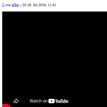
Beitrag
von
oTp
»
Di 28. Jul 2026, 11:41