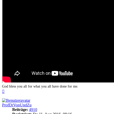
God bless you all for what you all have done for me.
Nach
oben
ProfDrVonUndZu
Beiträge:
4910