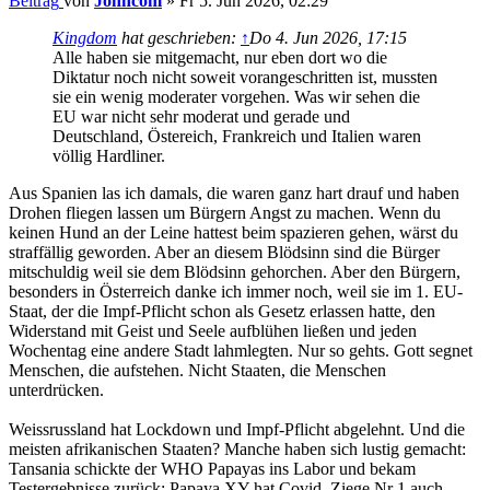
Beitrag
von
Johncom
»
Fr 5. Jun 2026, 02:29
Kingdom
hat geschrieben:
↑
Do 4. Jun 2026, 17:15
Alle haben sie mitgemacht, nur eben dort wo die
Diktatur noch nicht soweit vorangeschritten ist, mussten
sie ein wenig moderater vorgehen. Was wir sehen die
EU war nicht sehr moderat und gerade und
Deutschland, Östereich, Frankreich und Italien waren
völlig Hardliner.
Aus Spanien las ich damals, die waren ganz hart drauf und haben
Drohen fliegen lassen um Bürgern Angst zu machen. Wenn du
keinen Hund an der Leine hattest beim spazieren gehen, wärst du
straffällig geworden. Aber an diesem Blödsinn sind die Bürger
mitschuldig weil sie dem Blödsinn gehorchen. Aber den Bürgern,
besonders in Österreich danke ich immer noch, weil sie im 1. EU-
Staat, der die Impf-Pflicht schon als Gesetz erlassen hatte, den
Widerstand mit Geist und Seele aufblühen ließen und jeden
Wochentag eine andere Stadt lahmlegten. Nur so gehts. Gott segnet
Menschen, die aufstehen. Nicht Staaten, die Menschen
unterdrücken.
Weissrussland hat Lockdown und Impf-Pflicht abgelehnt. Und die
meisten afrikanischen Staaten? Manche haben sich lustig gemacht:
Tansania schickte der WHO Papayas ins Labor und bekam
Testergebnisse zurück: Papaya XY hat Covid, Ziege Nr 1 auch,