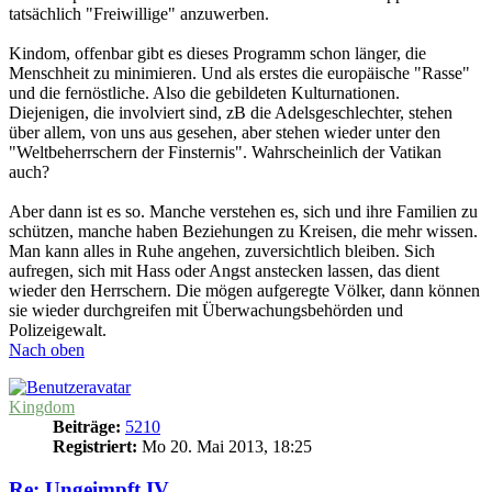
tatsächlich "Freiwillige" anzuwerben.
Kindom, offenbar gibt es dieses Programm schon länger, die
Menschheit zu minimieren. Und als erstes die europäische "Rasse"
und die fernöstliche. Also die gebildeten Kulturnationen.
Diejenigen, die involviert sind, zB die Adelsgeschlechter, stehen
über allem, von uns aus gesehen, aber stehen wieder unter den
"Weltbeherrschern der Finsternis". Wahrscheinlich der Vatikan
auch?
Aber dann ist es so. Manche verstehen es, sich und ihre Familien zu
schützen, manche haben Beziehungen zu Kreisen, die mehr wissen.
Man kann alles in Ruhe angehen, zuversichtlich bleiben. Sich
aufregen, sich mit Hass oder Angst anstecken lassen, das dient
wieder den Herrschern. Die mögen aufgeregte Völker, dann können
sie wieder durchgreifen mit Überwachungsbehörden und
Polizeigewalt.
Nach oben
Kingdom
Beiträge:
5210
Registriert:
Mo 20. Mai 2013, 18:25
Re: Ungeimpft IV