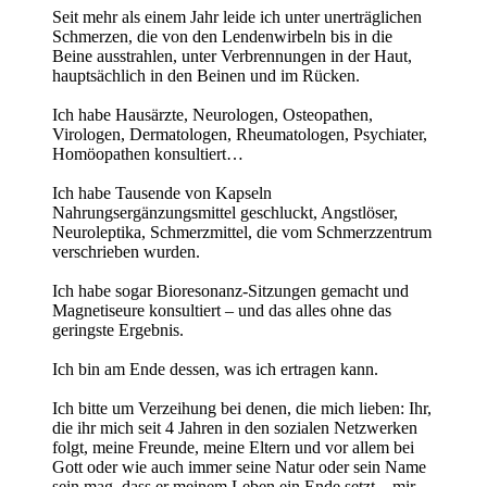
Seit mehr als einem Jahr leide ich unter unerträglichen
Schmerzen, die von den Lendenwirbeln bis in die
Beine ausstrahlen, unter Verbrennungen in der Haut,
hauptsächlich in den Beinen und im Rücken.
Ich habe Hausärzte, Neurologen, Osteopathen,
Virologen, Dermatologen, Rheumatologen, Psychiater,
Homöopathen konsultiert…
Ich habe Tausende von Kapseln
Nahrungsergänzungsmittel geschluckt, Angstlöser,
Neuroleptika, Schmerzmittel, die vom Schmerzzentrum
verschrieben wurden.
Ich habe sogar Bioresonanz-Sitzungen gemacht und
Magnetiseure konsultiert – und das alles ohne das
geringste Ergebnis.
Ich bin am Ende dessen, was ich ertragen kann.
Ich bitte um Verzeihung bei denen, die mich lieben: Ihr,
die ihr mich seit 4 Jahren in den sozialen Netzwerken
folgt, meine Freunde, meine Eltern und vor allem bei
Gott oder wie auch immer seine Natur oder sein Name
sein mag, dass er meinem Leben ein Ende setzt – mir,