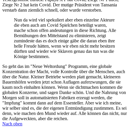
Ziege Nr 2 hat kein Covid. Der mutige Präsident von Tansania
verstarb dann ziemlich schnell, oder wurde verstorben.
Nun da wird viel spekuliert aber eben einzelne Akteure
die eben auch am Covid Spielchen beteiligt waren,
mache schon offen andeutungen in diese Richtung. Alle
Bemühungen den Mittelstand zu eliminieren, zeigt
zumindeste das es doch einige gäbe die daran eben ihre
helle Freude hätten, wenn wir eben nicht mehr besitzen
dürften und wieder wie Sklaven genau das tun was die
Könige bestimmen.
So geht das im "Neue Weltordung" Programm, eine globale
Konzentration der Macht, volle Kontrolle über die Menschen, auch
über die Natur. Kleiner Betriebe werden platt gemacht, kleineren
Bauernhöfen werden jetzt schon Auflagen auferzwungen, die sie
kaum noch einhalten können. Wenn sie dichtmachen kommen die
globalen Konzerne, und sagen Danke schön. Und die Nahrung von
Morgen soll in automatisierten Fabriken erzeugt werden, die
"Impfung" kommt dann auf dem Essenteller. Aber wie ich meine,
wir selber sind es, die der eigenen Entmündigung zustimmen. Es sei
denn, wie machen den Mund wieder auf. Alle können das nicht, nur
die Aufgeweckten, aber die reichen.
Nach oben