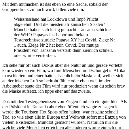
Mit dem mitmachen ist das eben so eine Sache, sobald der
Gruppendruck zu hoch wird, fallen viele um.
Weissrussland hat Lockdown und Impf-Pflicht
abgelehnt. Und die meisten afrikanischen Staaten?
Manche haben sich lustig gemacht: Tansania schickte
der WHO Papayas ins Labor und bekam
Testergebnisse zurück: Papaya XY hat Covid, Ziege Nr
1 auch, Ziege Nr 2 hat kein Covid. Der mutige
Präsident von Tansania verstarb dann ziemlich schnell,
oder wurde verstorben.
Ich sehe mir oft auch Dokus über die Natur an und gerade vorletzt
kam wieder so ein Film, wo fünf Menschen im Dschungel in Afrika
marschierten und einer hatte tatsächlich ein Maske auf, weil er sich
an der frischen Luft so bedroht fühlte oder eben weil im der
Arbeitgeber sagte der Film wird nur produziert wenn du schön brav
die Maske aufsetzt, ich tippe eher auf das zweite.
Das mit den Testergebenissen von Ziegen fand ich ein gute Idee. Als
der Präsident in Tansania aber eben öffentlich wagte zu sagen ich
werde die Touristen Hot Spots offen halten, war er ganz schnell
Tod, so wie eben alle in Europa und Weltweit sofort mit Entzug von
vielem Existenziell Mundtot gemacht wurden. Natürlich nur die
welche viele Menschen erreichten alle anderen wurde einfach nur