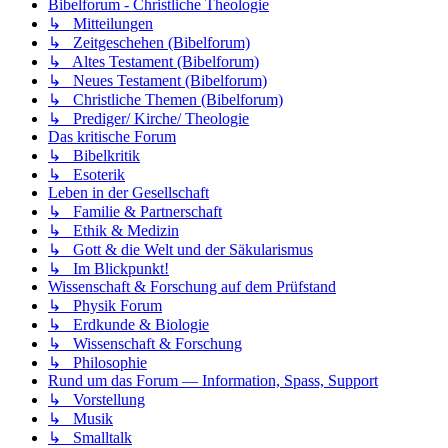
Bibelforum - Christliche Theologie
↳ Mitteilungen
↳ Zeitgeschehen (Bibelforum)
↳ Altes Testament (Bibelforum)
↳ Neues Testament (Bibelforum)
↳ Christliche Themen (Bibelforum)
↳ Prediger/ Kirche/ Theologie
Das kritische Forum
↳ Bibelkritik
↳ Esoterik
Leben in der Gesellschaft
↳ Familie & Partnerschaft
↳ Ethik & Medizin
↳ Gott & die Welt und der Säkularismus
↳ Im Blickpunkt!
Wissenschaft & Forschung auf dem Prüfstand
↳ Physik Forum
↳ Erdkunde & Biologie
↳ Wissenschaft & Forschung
↳ Philosophie
Rund um das Forum — Information, Spass, Support
↳ Vorstellung
↳ Musik
↳ Smalltalk