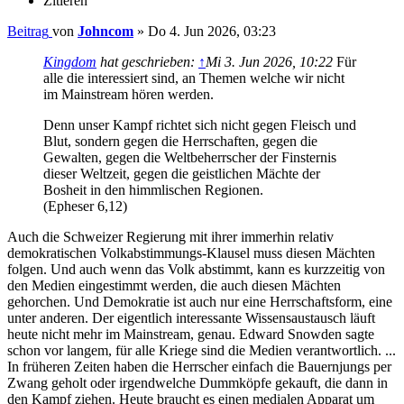
Zitieren
Beitrag
von
Johncom
»
Do 4. Jun 2026, 03:23
Kingdom
hat geschrieben:
↑
Mi 3. Jun 2026, 10:22
Für
alle die interessiert sind, an Themen welche wir nicht
im Mainstream hören werden.
Denn unser Kampf richtet sich nicht gegen Fleisch und
Blut, sondern gegen die Herrschaften, gegen die
Gewalten, gegen die Weltbeherrscher der Finsternis
dieser Weltzeit, gegen die geistlichen Mächte der
Bosheit in den himmlischen Regionen.
(Epheser 6,12)
Auch die Schweizer Regierung mit ihrer immerhin relativ
demokratischen Volkabstimmungs-Klausel muss diesen Mächten
folgen. Und auch wenn das Volk abstimmt, kann es kurzzeitig von
den Medien eingestimmt werden, die auch diesen Mächten
gehorchen. Und Demokratie ist auch nur eine Herrschaftsform, eine
unter anderen. Der eigentlich interessante Wissensaustausch läuft
heute nicht mehr im Mainstream, genau. Edward Snowden sagte
schon vor langem, für alle Kriege sind die Medien verantwortlich. ...
In früheren Zeiten haben die Herrscher einfach die Bauernjungs per
Zwang geholt oder irgendwelche Dummköpfe gekauft, die dann in
den Kampf ziehen. Heute braucht es einen medialen Apparat um