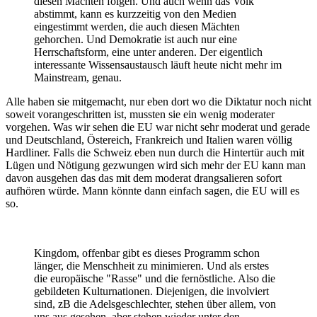
diesen Mächten folgen. Und auch wenn das Volk
abstimmt, kann es kurzzeitig von den Medien
eingestimmt werden, die auch diesen Mächten
gehorchen. Und Demokratie ist auch nur eine
Herrschaftsform, eine unter anderen. Der eigentlich
interessante Wissensaustausch läuft heute nicht mehr im
Mainstream, genau.
Alle haben sie mitgemacht, nur eben dort wo die Diktatur noch nicht
soweit vorangeschritten ist, mussten sie ein wenig moderater
vorgehen. Was wir sehen die EU war nicht sehr moderat und gerade
und Deutschland, Östereich, Frankreich und Italien waren völlig
Hardliner. Falls die Schweiz eben nun durch die Hintertür auch mit
Lügen und Nötigung gezwungen wird sich mehr der EU kann man
davon ausgehen das das mit dem moderat drangsalieren sofort
aufhören würde. Mann könnte dann einfach sagen, die EU will es
so.
Kingdom, offenbar gibt es dieses Programm schon
länger, die Menschheit zu minimieren. Und als erstes
die europäische "Rasse" und die fernöstliche. Also die
gebildeten Kulturnationen. Diejenigen, die involviert
sind, zB die Adelsgeschlechter, stehen über allem, von
uns aus gesehen, aber stehen wieder unter den