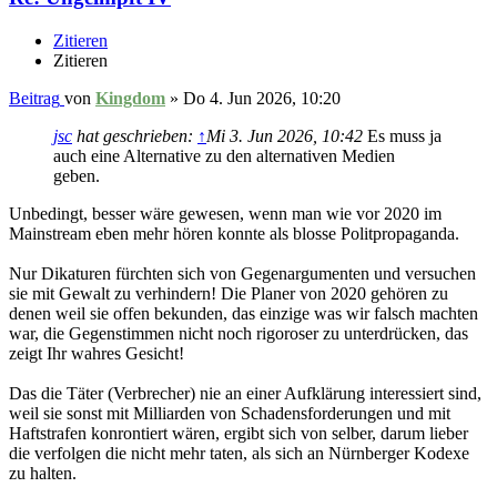
Zitieren
Zitieren
Beitrag
von
Kingdom
»
Do 4. Jun 2026, 10:20
jsc
hat geschrieben:
↑
Mi 3. Jun 2026, 10:42
Es muss ja
auch eine Alternative zu den alternativen Medien
geben.
Unbedingt, besser wäre gewesen, wenn man wie vor 2020 im
Mainstream eben mehr hören konnte als blosse Politpropaganda.
Nur Dikaturen fürchten sich von Gegenargumenten und versuchen
sie mit Gewalt zu verhindern! Die Planer von 2020 gehören zu
denen weil sie offen bekunden, das einzige was wir falsch machten
war, die Gegenstimmen nicht noch rigoroser zu unterdrücken, das
zeigt Ihr wahres Gesicht!
Das die Täter (Verbrecher) nie an einer Aufklärung interessiert sind,
weil sie sonst mit Milliarden von Schadensforderungen und mit
Haftstrafen konrontiert wären, ergibt sich von selber, darum lieber
die verfolgen die nicht mehr taten, als sich an Nürnberger Kodexe
zu halten.