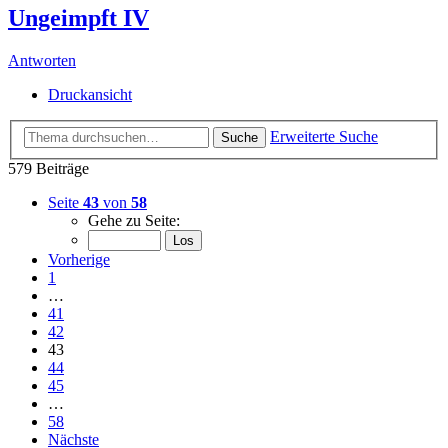
Ungeimpft IV
Antworten
Druckansicht
Erweiterte Suche
Suche
579 Beiträge
Seite
43
von
58
Gehe zu Seite:
Vorherige
1
…
41
42
43
44
45
…
58
Nächste