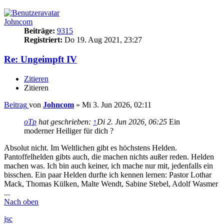
Johncom
Beiträge:
9315
Registriert:
Do 19. Aug 2021, 23:27
Re: Ungeimpft IV
Zitieren
Zitieren
Beitrag
von
Johncom
»
Mi 3. Jun 2026, 02:11
oTp
hat geschrieben:
↑
Di 2. Jun 2026, 06:25
Ein
moderner Heiliger für dich ?
Absolut nicht. Im Weltlichen gibt es höchstens Helden.
Pantoffelhelden gibts auch, die machen nichts außer reden. Helden
machen was. Ich bin auch keiner, ich mache nur mit, jedenfalls ein
bisschen. Ein paar Helden durfte ich kennen lernen: Pastor Lothar
Mack, Thomas Külken, Malte Wendt, Sabine Stebel, Adolf Wasmer
...
Nach oben
jsc