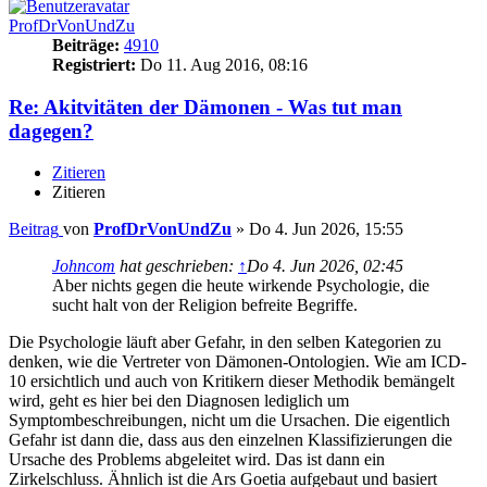
ProfDrVonUndZu
Beiträge:
4910
Registriert:
Do 11. Aug 2016, 08:16
Re: Akitvitäten der Dämonen - Was tut man
dagegen?
Zitieren
Zitieren
Beitrag
von
ProfDrVonUndZu
»
Do 4. Jun 2026, 15:55
Johncom
hat geschrieben:
↑
Do 4. Jun 2026, 02:45
Aber nichts gegen die heute wirkende Psychologie, die
sucht halt von der Religion befreite Begriffe.
Die Psychologie läuft aber Gefahr, in den selben Kategorien zu
denken, wie die Vertreter von Dämonen-Ontologien. Wie am ICD-
10 ersichtlich und auch von Kritikern dieser Methodik bemängelt
wird, geht es hier bei den Diagnosen lediglich um
Symptombeschreibungen, nicht um die Ursachen. Die eigentlich
Gefahr ist dann die, dass aus den einzelnen Klassifizierungen die
Ursache des Problems abgeleitet wird. Das ist dann ein
Zirkelschluss. Ähnlich ist die Ars Goetia aufgebaut und basiert