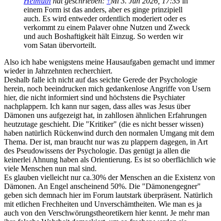
Helmuth
hat geschrieben:
↑
Mi 3. Jun 2026, 17:35
in
einem Form ist das anders, aber es ginge prinzipiell
auch. Es wird entweder ordentlich moderiert oder es
verkommt zu einem Palaver ohne Nutzen und Zweck
und auch Boshaftigkeit hält Einzug. So werden wir
vom Satan übervorteilt.
Also ich habe wenigstens meine Hausaufgaben gemacht und immer
wieder in Jahrzehnten recherchiert.
Deshalb falle ich nicht auf das seichte Gerede der Psychologie
herein, noch beeindrucken mich gedankenlose Angriffe von Usern
hier, die nicht informiert sind und höchstens die Psychiater
nachplappern. Ich kann nur sagen, dass alles was Jesus über
Dämonen uns aufgezeigt hat, in zahllosen ähnlichen Erfahrungen
heutzutage geschieht. Die "Kritiker" (die es nicht besser wissen)
haben natürlich Rückenwind durch den normalen Umgang mit dem
Thema. Der ist, man braucht nur was zu plappern dagegen, in Art
des Pseudowissens der Psychologie. Das genügt ja allen die
keinerlei Ahnung haben als Orientierung. Es ist so oberflächlich wie
viele Menschen nun mal sind.
Es glauben vielleicht nur ca.30% der Menschen an die Existenz von
Dämonen. An Engel anscheinend 50%. Die "Dämonengegner"
geben sich demnach hier im Forum lautstark überpräsent. Natürlich
mit etlichen Frechheiten und Unverschämtheiten. Wie man es ja
auch von den Verschwörungstheoretikern hier kennt. Je mehr man