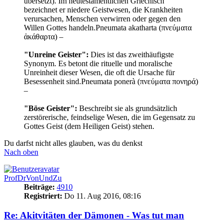
übersetzt). Im neutestamentlichen Griechisch
bezeichnet er niedere Geistwesen, die Krankheiten
verursachen, Menschen verwirren oder gegen den
Willen Gottes handeln.Pneumata akatharta (πνεύματα
ἀκάθαρτα) –
"Unreine Geister":
Dies ist das zweithäufigste
Synonym. Es betont die rituelle und moralische
Unreinheit dieser Wesen, die oft die Ursache für
Besessenheit sind.Pneumata ponerà (πνεύματα πονηρά)
–
"Böse Geister":
Beschreibt sie als grundsätzlich
zerstörerische, feindselige Wesen, die im Gegensatz zu
Gottes Geist (dem Heiligen Geist) stehen.
Du darfst nicht alles glauben, was du denkst
Nach oben
ProfDrVonUndZu
Beiträge:
4910
Registriert:
Do 11. Aug 2016, 08:16
Re: Akitvitäten der Dämonen - Was tut man