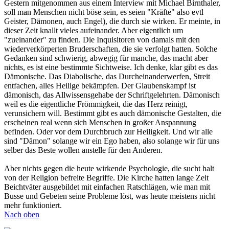
Gestern mitgenommen aus einem Interview mit Michael Birnthaler,
soll man Menschen nicht böse sein, es seien "Kräfte" also evtl
Geister, Dämonen, auch Engel), die durch sie wirken. Er meinte, in
dieser Zeit knallt vieles aufeinander. Aber eigentlich um
"zueinander" zu finden. Die Inquisitoren von damals mit den
wiederverkörperten Bruderschaften, die sie verfolgt hatten. Solche
Gedanken sind schwierig, abwegig für manche, das macht aber
nichts, es ist eine bestimmte Sichtweise. Ich denke, klar gibt es das
Dämonische. Das Diabolische, das Durcheinanderwerfen, Streit
entfachen, alles Heilige bekämpfen. Der Glaubenskampf ist
dämonisch, das Allwissensgehabe der Schriftgelehrten. Dämonisch
weil es die eigentliche Frömmigkeit, die das Herz reinigt,
verunsichern will. Bestimmt gibt es auch dämonische Gestalten, die
erscheinen real wenn sich Menschen in großer Anspannung
befinden. Oder vor dem Durchbruch zur Heiligkeit. Und wir alle
sind "Dämon" solange wir ein Ego haben, also solange wir für uns
selber das Beste wollen anstelle für den Anderen.
Aber nichts gegen die heute wirkende Psychologie, die sucht halt
von der Religion befreite Begriffe. Die Kirche hatten lange Zeit
Beichtväter ausgebildet mit einfachen Ratschlägen, wie man mit
Busse und Gebeten seine Probleme löst, was heute meistens nicht
mehr funktioniert.
Nach oben