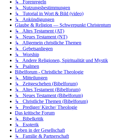
↳ Forenregeln
↳ Nutzungsbestimmungen
↳ Tutorial in Wort & Bild (video)
↳ Ankündigungen
Glaube & Religion — Schwerpunkt Christentum
↳ Altes Testament (AT)
↳ Neues Testament (NT)
↳ Allgemein christliche Themen
↳ Gebetsanliegen
↳ Worship
↳ Andere Religionen, Spiritualität und Mystik
↳ Psalmen
Bibelforum - Christliche Theologie
↳ Mitteilungen
↳ Zeitgeschehen (Bibelforum)
↳ Altes Testament (Bibelforum)
↳ Neues Testament (Bibelforum)
↳ Christliche Themen (Bibelforum)
↳ Prediger/ Kirche/ Theologie
Das kritische Forum
↳ Bibelkritik
↳ Esoterik
Leben in der Gesellschaft
↳ Familie & Partnerschaft