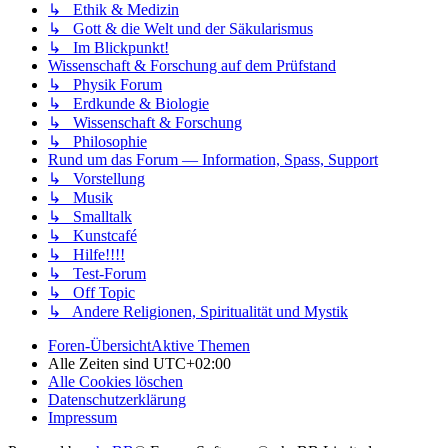
↳ Ethik & Medizin
↳ Gott & die Welt und der Säkularismus
↳ Im Blickpunkt!
Wissenschaft & Forschung auf dem Prüfstand
↳ Physik Forum
↳ Erdkunde & Biologie
↳ Wissenschaft & Forschung
↳ Philosophie
Rund um das Forum — Information, Spass, Support
↳ Vorstellung
↳ Musik
↳ Smalltalk
↳ Kunstcafé
↳ Hilfe!!!!
↳ Test-Forum
↳ Off Topic
↳ Andere Religionen, Spiritualität und Mystik
Foren-Übersicht
Aktive Themen
Alle Zeiten sind
UTC+02:00
Alle Cookies löschen
Datenschutzerklärung
Impressum