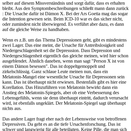
selber auf diesem Missverständnis und sorgt dafür, dass es erhalten
bleibt. Aus den Symptombeschreibungen schließt mann dann zurück
: Die Ursache dafür ist Dämon X. Bei der Ars Goetia mag das sogar
die Intention gewesen sein. Beim ICD-10 war es das sicher nicht,
oder zumindest nicht überwiegend. Es verführt aber dazu, es dann
auf die gleiche Weise zu handhaben.
Wenn es z.B. um das Thema Depressionen geht, gibt es mindestens
zwei Lager. Das eine meint, die Ursache für Antreibslosigkeit und
Niedergeschlagenheit sei die Depresssion. Dass Depression und
Niedergeschlagenheit eigentlich das gleiche meinen, wird hier schon
ausgeblendet. Ähnlich daneben, wenn man sagt "Person X ist von
einem Dämon besessen". Das ist doppeltgemoppelt und
zirkelschlüssig. Ganz schlaue Leute meinen nun, dass ein
Melatonin-Mangel eine wesentliche Ursache für Depressonen sein
kann. Das ist überhaupt nicht erwiesen. Bestenfalls gibt es hier eine
Korellation. Das Hinzuführen von Melatonin bewirkt dann ein
Anstieg des Melatonin-Spiegels, aber ob eine Verbesserung des
Lebensgefühls, wenn sie denn überhaupt eintritt, dadurch verursacht
wird, ist ebenfalls ungeklärt. Der Melatonin-Spiegel sagt überhaupt
nichts aus.
Das andere Lager fragt eher nach der Lebensweise von betroffenen
Depressiven. Da geht es an die tiefe Ursachenforschung. Das ist
schwer und langwierig für alle beteiligten. Keine Pille, die man sich