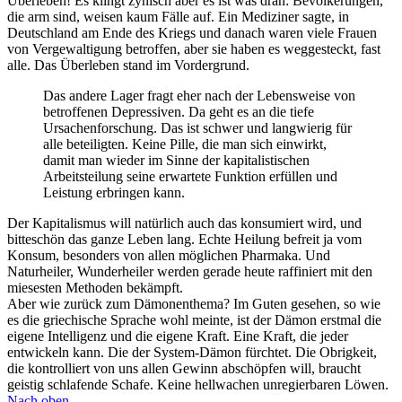
Überleben! Es klingt zynisch aber es ist was dran: Bevölkerungen,
die arm sind, weisen kaum Fälle auf. Ein Mediziner sagte, in
Deutschland am Ende des Kriegs und danach waren viele Frauen
von Vergewaltigung betroffen, aber sie haben es weggesteckt, fast
alle. Das Überleben stand im Vordergrund.
Das andere Lager fragt eher nach der Lebensweise von
betroffenen Depressiven. Da geht es an die tiefe
Ursachenforschung. Das ist schwer und langwierig für
alle beteiligten. Keine Pille, die man sich einwirkt,
damit man wieder im Sinne der kapitalistischen
Arbeitsteilung seine erwartete Funktion erfüllen und
Leistung erbringen kann.
Der Kapitalismus will natürlich auch das konsumiert wird, und
bitteschön das ganze Leben lang. Echte Heilung befreit ja vom
Konsum, besonders von allen möglichen Pharmaka. Und
Naturheiler, Wunderheiler werden gerade heute raffiniert mit den
miesesten Methoden bekämpft.
Aber wie zurück zum Dämonenthema? Im Guten gesehen, so wie
es die griechische Sprache wohl meinte, ist der Dämon erstmal die
eigene Intelligenz und die eigene Kraft. Eine Kraft, die jeder
entwickeln kann. Die der System-Dämon fürchtet. Die Obrigkeit,
die kontrolliert von uns allen Gewinn abschöpfen will, braucht
geistig schlafende Schafe. Keine hellwachen unregierbaren Löwen.
Nach oben