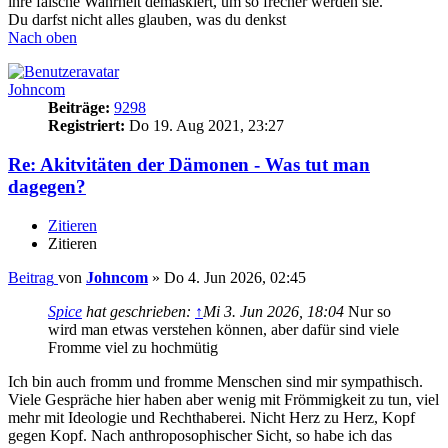
ihre falsche Wahrheit demaskiert, um so frecher werden sie.
Du darfst nicht alles glauben, was du denkst
Nach oben
Johncom
Beiträge:
9298
Registriert:
Do 19. Aug 2021, 23:27
Re: Akitvitäten der Dämonen - Was tut man
dagegen?
Zitieren
Zitieren
Beitrag
von
Johncom
»
Do 4. Jun 2026, 02:45
Spice
hat geschrieben:
↑
Mi 3. Jun 2026, 18:04
Nur so
wird man etwas verstehen können, aber dafür sind viele
Fromme viel zu hochmütig
Ich bin auch fromm und fromme Menschen sind mir sympathisch.
Viele Gespräche hier haben aber wenig mit Frömmigkeit zu tun, viel
mehr mit Ideologie und Rechthaberei. Nicht Herz zu Herz, Kopf
gegen Kopf. Nach anthroposophischer Sicht, so habe ich das