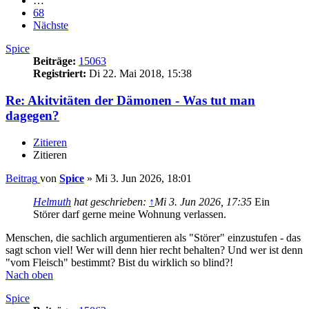
…
68
Nächste
Spice
Beiträge:
15063
Registriert:
Di 22. Mai 2018, 15:38
Re: Akitvitäten der Dämonen - Was tut man
dagegen?
Zitieren
Zitieren
Beitrag
von
Spice
»
Mi 3. Jun 2026, 18:01
Helmuth
hat geschrieben:
↑
Mi 3. Jun 2026, 17:35
Ein
Störer darf gerne meine Wohnung verlassen.
Menschen, die sachlich argumentieren als "Störer" einzustufen - das
sagt schon viel! Wer will denn hier recht behalten? Und wer ist denn
"vom Fleisch" bestimmt? Bist du wirklich so blind?!
Nach oben
Spice