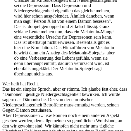
Ursache für Antreibslosigkeit und Niedergeschlagenheit
sei die Depresssion. Dass Depression und
Niedergeschlagenheit eigentlich das gleiche meinen,
wird hier schon ausgeblendet. Ähnlich daneben, wenn
man sagt "Person X ist von einem Dämon besessen".
Das ist doppeltgemoppelt und zirkelschlüssig. Ganz
schlaue Leute meinen nun, dass ein Melatonin-Mangel
eine wesentliche Ursache für Depressonen sein kann.
Das ist überhaupt nicht erwiesen. Bestenfalls gibt es
hier eine Korellation. Das Hinzuführen von Melatonin
bewirkt dann ein Anstieg des Melatonin-Spiegels, aber
ob eine Verbesserung des Lebensgefühls, wenn sie
denn überhaupt eintritt, dadurch verursacht wird, ist
ebenfalls ungeklärt. Der Melatonin-Spiegel sagt
überhaupt nichts aus.
Wer heilt hat Recht.
Das ist ein simpler Spruch, aber er stimmt. Ich glaube fast eher, dass
"Dämonen" geistige Niedergeschlagenheit bewirken. Ich würde
sagen: das Dämonische. Der von der chronischer
Niedergeschlagenheit Betroffene muss ermutigt werden, seinen
Gegen-Dämon zuzulassen.
Aber Depresssionen .. usw können noch einem anderen Aspekt
gesehen werden, dem allgemeinen so gemütlichen Wohlstand, an
den wir gewohnt sind. Wir kämpfen nicht mehr ums tägliche