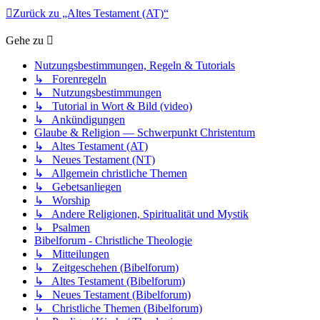
Zurück zu „Altes Testament (AT)“
Gehe zu
Nutzungsbestimmungen, Regeln & Tutorials
↳ Forenregeln
↳ Nutzungsbestimmungen
↳ Tutorial in Wort & Bild (video)
↳ Ankündigungen
Glaube & Religion — Schwerpunkt Christentum
↳ Altes Testament (AT)
↳ Neues Testament (NT)
↳ Allgemein christliche Themen
↳ Gebetsanliegen
↳ Worship
↳ Andere Religionen, Spiritualität und Mystik
↳ Psalmen
Bibelforum - Christliche Theologie
↳ Mitteilungen
↳ Zeitgeschehen (Bibelforum)
↳ Altes Testament (Bibelforum)
↳ Neues Testament (Bibelforum)
↳ Christliche Themen (Bibelforum)