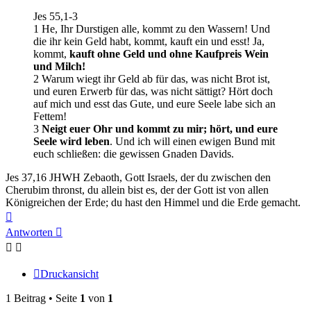
Jes 55,1-3
1 He, Ihr Durstigen alle, kommt zu den Wassern! Und
die ihr kein Geld habt, kommt, kauft ein und esst! Ja,
kommt,
kauft ohne Geld und ohne Kaufpreis Wein
und Milch!
2 Warum wiegt ihr Geld ab für das, was nicht Brot ist,
und euren Erwerb für das, was nicht sättigt? Hört doch
auf mich und esst das Gute, und eure Seele labe sich an
Fettem!
3
Neigt euer Ohr und kommt zu mir; hört, und eure
Seele wird leben
. Und ich will einen ewigen Bund mit
euch schließen: die gewissen Gnaden Davids.
Jes 37,16 JHWH Zebaoth, Gott Israels, der du zwischen den
Cherubim thronst, du allein bist es, der der Gott ist von allen
Königreichen der Erde; du hast den Himmel und die Erde gemacht.
Nach
oben
Antworten
Druckansicht
1 Beitrag • Seite
1
von
1