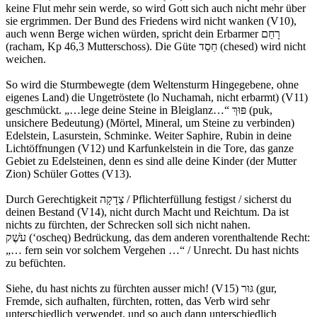
keine Flut mehr sein werde, so wird Gott sich auch nicht mehr über
sie ergrimmen. Der Bund des Friedens wird nicht wanken (V10),
auch wenn Berge wichen würden, spricht dein Erbarmer רָחַם
(racham, Kp 46,3 Mutterschoss). Die Güte חֵסֵד (chesed) wird nicht
weichen.
So wird die Sturmbewegte (dem Weltensturm Hingegebene, ohne
eigenes Land) die Ungetröstete (lo Nuchamah, nicht erbarmt) (V11)
geschmückt. „…lege deine Steine in Bleiglanz…“ פּוּךְ (puk,
unsichere Bedeutung) (Mörtel, Mineral, um Steine zu verbinden)
Edelstein, Lasurstein, Schminke. Weiter Saphire, Rubin in deine
Lichtöffnungen (V12) und Karfunkelstein in die Tore, das ganze
Gebiet zu Edelsteinen, denn es sind alle deine Kinder (der Mutter
Zion) Schüler Gottes (V13).
Durch Gerechtigkeit צְדָקָה / Pflichterfüllung festigst / sicherst du
deinen Bestand (V14), nicht durch Macht und Reichtum. Da ist
nichts zu fürchten, der Schrecken soll sich nicht nahen.
עֹשֶׁק (‘oscheq) Bedrückung, das dem anderen vorenthaltende Recht:
„… fern sein vor solchem Vergehen …“ / Unrecht. Du hast nichts
zu befüchten.
Siehe, du hast nichts zu fürchten ausser mich! (V15) גּוּר (gur,
Fremde, sich aufhalten, fürchten, rotten, das Verb wird sehr
unterschiedlich verwendet, und so auch dann unterschiedlich