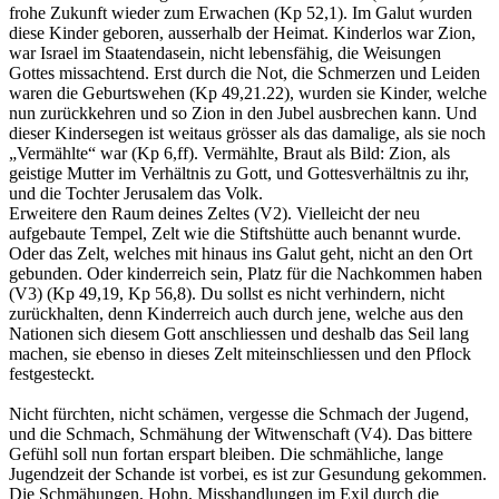
frohe Zukunft wieder zum Erwachen (Kp 52,1). Im Galut wurden
diese Kinder geboren, ausserhalb der Heimat. Kinderlos war Zion,
war Israel im Staatendasein, nicht lebensfähig, die Weisungen
Gottes missachtend. Erst durch die Not, die Schmerzen und Leiden
waren die Geburtswehen (Kp 49,21.22), wurden sie Kinder, welche
nun zurückkehren und so Zion in den Jubel ausbrechen kann. Und
dieser Kindersegen ist weitaus grösser als das damalige, als sie noch
„Vermählte“ war (Kp 6,ff). Vermählte, Braut als Bild: Zion, als
geistige Mutter im Verhältnis zu Gott, und Gottesverhältnis zu ihr,
und die Tochter Jerusalem das Volk.
Erweitere den Raum deines Zeltes (V2). Vielleicht der neu
aufgebaute Tempel, Zelt wie die Stiftshütte auch benannt wurde.
Oder das Zelt, welches mit hinaus ins Galut geht, nicht an den Ort
gebunden. Oder kinderreich sein, Platz für die Nachkommen haben
(V3) (Kp 49,19, Kp 56,8). Du sollst es nicht verhindern, nicht
zurückhalten, denn Kinderreich auch durch jene, welche aus den
Nationen sich diesem Gott anschliessen und deshalb das Seil lang
machen, sie ebenso in dieses Zelt miteinschliessen und den Pflock
festgesteckt.
Nicht fürchten, nicht schämen, vergesse die Schmach der Jugend,
und die Schmach, Schmähung der Witwenschaft (V4). Das bittere
Gefühl soll nun fortan erspart bleiben. Die schmähliche, lange
Jugendzeit der Schande ist vorbei, es ist zur Gesundung gekommen.
Die Schmähungen, Hohn, Misshandlungen im Exil durch die