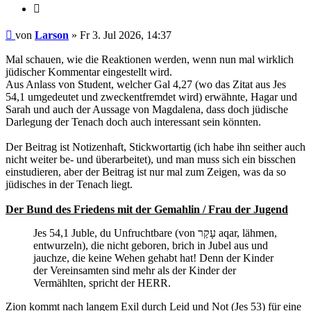
Zitieren
Beitrag
von
Larson
»
Fr 3. Jul 2026, 14:37
Mal schauen, wie die Reaktionen werden, wenn nun mal wirklich
jüdischer Kommentar eingestellt wird.
Aus Anlass von Student, welcher Gal 4,27 (wo das Zitat aus Jes
54,1 umgedeutet und zweckentfremdet wird) erwähnte, Hagar und
Sarah und auch der Aussage von Magdalena, dass doch jüdische
Darlegung der Tenach doch auch interessant sein könnten.
Der Beitrag ist Notizenhaft, Stickwortartig (ich habe ihn seither auch
nicht weiter be- und überarbeitet), und man muss sich ein bisschen
einstudieren, aber der Beitrag ist nur mal zum Zeigen, was da so
jüdisches in der Tenach liegt.
Der Bund des Friedens mit der Gemahlin / Frau der Jugend
Jes 54,1 Juble, du Unfruchtbare (von עָקַר aqar, lähmen,
entwurzeln), die nicht geboren, brich in Jubel aus und
jauchze, die keine Wehen gehabt hat! Denn der Kinder
der Vereinsamten sind mehr als der Kinder der
Vermählten, spricht der HERR.
Zion kommt nach langem Exil durch Leid und Not (Jes 53) für eine