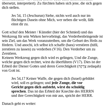
übersetzt, interpretiert). Zu fürchten haben sich jene, die sich gegen
dich stellen.
Jes 54, 15 (Jeschurun) Siehe, nichts weil auch nur im
flüchtigen Dasein ohne Mich, wer neben die weilt, fällt
einst dir zu.
Gott schuf den Meister / Künstler (hier der Schmied) und das
Werkzeug für sein Wirken hervorbringt, das Verderbenbringende ist
sein Ziel, um das Werk voranzutreiben, um die Geburt des Heils zu
fördern. Und anochi, ich selbst ich schaffe (bara) verstören (hifil,
zerstören zu lassen) zu verderben (V16). Den Verderber um zu
Zerstören.
Keinem Werkzeug gegen dich wird es gelingen, Und die Zunge,
welche gegen dich rechtet, wirst du überführen (V17). Dies ist der
Erbteil der Diener Gottes und deren Gerechtigkeit (צְדָקָה zedaqah)
von Gott ist.
Jes 54,17 Keiner Waffe, die gegen dich (Israel) gebildet
wird, soll es gelingen; und
jede Zunge, die vor
Gericht gegen dich aufsteht, wirst du schuldig
sprechen
. Das ist das Erbteil der Knechte des HERRN
und ihre Gerechtigkeit von mir aus, spricht der HERR.
Danach geht es weiter: