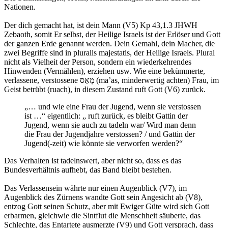
Nationen.
Der dich gemacht hat, ist dein Mann (V5) Kp 43,1.3 JHWH
Zebaoth, somit Er selbst, der Heilige Israels ist der Erlöser und Gott
der ganzen Erde genannt werden. Dein Gemahl, dein Macher, die
zwei Begriffe sind in pluralis majestatis, der Heilige Israels. Plural
nicht als Vielheit der Person, sondern ein wiederkehrendes
Hinwenden (Vermählen), erziehen usw. Wie eine bekümmerte,
verlassene, verstossene מָאַס (ma’as, minderwertig achten) Frau, im
Geist betrübt (ruach), in diesem Zustand ruft Gott (V6) zurück.
„… und wie eine Frau der Jugend, wenn sie verstossen
ist …“ eigentlich: „ ruft zurück, es bleibt Gattin der
Jugend, wenn sie auch zu tadeln war/ Wird man denn
die Frau der Jugendjahre verstossen? / und Gattin der
Jugend(-zeit) wie könnte sie verworfen werden?“
Das Verhalten ist tadelnswert, aber nicht so, dass es das
Bundesverhältnis aufhebt, das Band bleibt bestehen.
Das Verlassensein währte nur einen Augenblick (V7), im
Augenblick des Zürnens wandte Gott sein Angesicht ab (V8),
entzog Gott seinen Schutz, aber mit Ewiger Güte wird sich Gott
erbarmen, gleichwie die Sintflut die Menschheit säuberte, das
Schlechte, das Entartete ausmerzte (V9) und Gott versprach, dass