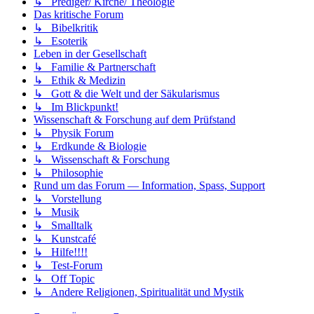
↳ Prediger/ Kirche/ Theologie
Das kritische Forum
↳ Bibelkritik
↳ Esoterik
Leben in der Gesellschaft
↳ Familie & Partnerschaft
↳ Ethik & Medizin
↳ Gott & die Welt und der Säkularismus
↳ Im Blickpunkt!
Wissenschaft & Forschung auf dem Prüfstand
↳ Physik Forum
↳ Erdkunde & Biologie
↳ Wissenschaft & Forschung
↳ Philosophie
Rund um das Forum — Information, Spass, Support
↳ Vorstellung
↳ Musik
↳ Smalltalk
↳ Kunstcafé
↳ Hilfe!!!!
↳ Test-Forum
↳ Off Topic
↳ Andere Religionen, Spiritualität und Mystik